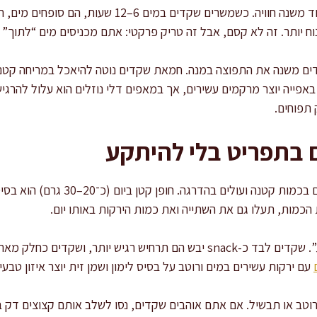
השריה היא כלי מקצועי פשוט שמאוד משנה חוויה. כשמשרים 
וח יותר. זה לא קסם, אבל זה טריק פרקטי: אתם מכניסים מים “לתוך” ח
ם משנה את התפוצה במנה. חמאת שקדים נוטה להיאכל במריחה קטנה 
אפייה יוצר מרקמים עשירים, אך במאפים דלי נוזלים הוא עלול להרגיש
 תפוחים.
 בתפריט בלי להיתקע
אני עובדת עם כלל אצבע: מתחילים בכמות
מות, תעלו גם את השתייה ואת כמות הירקות באותו יום.
אני גם בודקת את “ההקשר הצלחת”. שקדים לבד כ-snack יבש הם תרחיש רגיש יו
עם ירקות עשירים במים ורוטב על בסיס לימון ושמן זית יוצר איזון טבעי ב
רוטב או תבשיל. אם אתם אוהבים שקדים, נסו לשלב אותם קצוצים דק ב