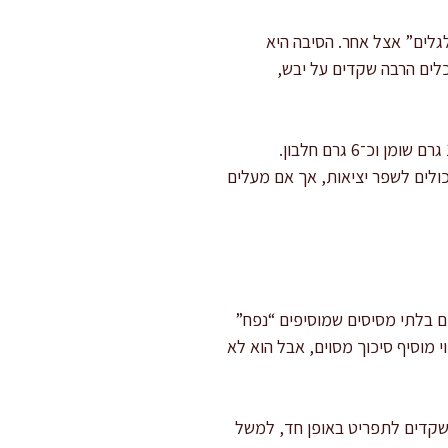
גלים” אצל אחר. הסיבה היא
כלים הרבה שקדים על יבש,
מבחינה תזונתית, ב־28 גרם שקדים (בערך חופן קטן) יש בדרך כלל כ־3.5 גרם סיבים תזונתיים, לצד כ־14 גרם שומן וכ־6 גרם חלבון.
יכולים לשפר יציאות, אך אם מעלים
ים בלתי מסיסים שמוסיפים “נפח”
י מוסיף סיכוך מסוים, אבל הוא לא
 שקדים לתפריט באופן חד, למשל