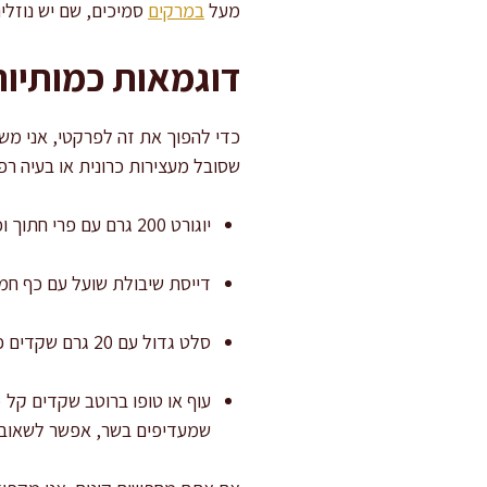
מעל
במרקים
סמיכים, שם יש נוזלים
דוגמאות כמותיות
כדי להפוך את זה לפרקטי, אני מש
שסובל מעצירות כרונית או בעיה רפ
יוגורט 200 גרם עם פרי חתוך וכף שקדים קצוצים (כ־10–15 גרם) וכוס מים ליד: שילוב שמביא סיבים + נוזלים + חלבון.
דייסת שיבולת שועל עם כף חמאת שקדים (כ־15 גרם) ותוספת מים/חלב לפי מרקם רך
סלט גדול עם 20 גרם שקדים פרוסים ורוטב שמן זית-לימון: הסלט תורם מים וסיבים נוספים, והשקדים נותנים קראנץ’ במקום קרוטונים.
עוף או טופו ברוטב שקדים קל (
שמעדיפים בשר, אפשר לשאוב 