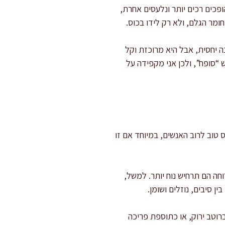
שקדים במים 6–12 שעות, הם סופחים מים, הופכים רכים יותר ונלעסים אחרת,
ומר הגלם, ולא רק לידו בכוס.
יחסית, אבל היא מרוכזת וקל
 “סופח”, ולכן אני מקפידה על
 קטנה ועולים בהדרגה. חופן קטן ביום (כ־20–30 גרם) הוא בסיס טוב לרוב האנשים, במיוחד אם זו
תר, ושקדים כחלק מארוחה הם תרחיש נוח יותר. למשל,
ין סיבים, נוזלים ושומן.
רוטב ירוק, או כתוספת פריכה