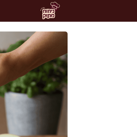
דלג
תוכן