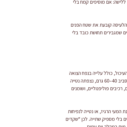
ללישה: אם מוסיפים קמח בלי
הלעיסה קובעת את שטח הפנים
ים שמגבירים תחושת כובד בלי
יכול, כולל עלייה בנפח הצואה
ושינוי בהרכב המיקרוביום. בחלק מהניסויים שבהם הוסיפו שקדים או שקדים טחונים לתזונה יומית בכמויות סביב 40–60 גרם, נצפתה נטייה
רכיבים פוליפנוליים, ושומנים
המעי הרגיז, או נטייה לנפיחות
ים בלי מספיק שתייה. לכן “שקדים
 מים במהלך יום עמוס.