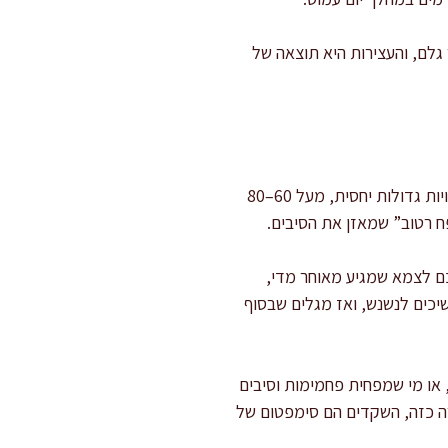
גלם, והעצירות היא תוצאה של
יש כמה תרחישים קלאסיים שאני רואה סביב שקדים וחוסר נוחות במערכת העיכול. הראשון הוא אכילה בכמויות גדולות יחסית, מעל 60–80
פח רטוב” שמאזן את הסיבים.
כם לצמא שמגיע מאוחר מדי,
יכים לנשנש, ואז מגלים שבסוף
, או מי שמפחית פחמימות וסיבים
רה כזה, השקדים הם סימפטום של