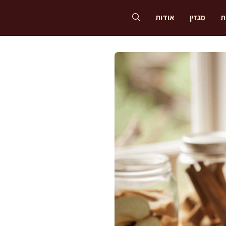
ת
מגזין
אודות