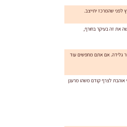
חון או 1–2 גרם ג׳ינג׳ר טחון. אני עושה את זה בעיקר בחורף,
ור גלידה. אם אתם מחפשים עוד
י אוהבת לצרף קודם משהו מרענן