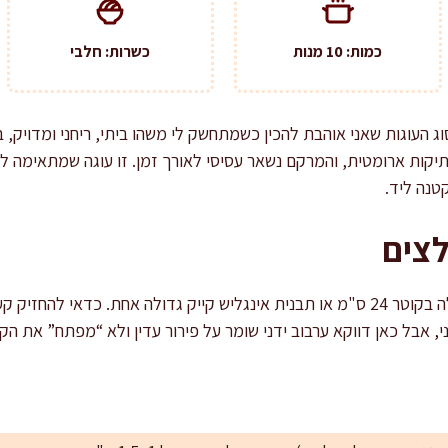
כמות: 10 מנות
כשרות: חלבי
ג העוגות שאני אוהבת להכין כשמתחשק לי משהו ביתי, ריחני ומדויק, ב
תיקות ארומטית, והמרקם נשאר עסיסי לאורך זמן. זו עוגה שמתאימה ל
טנה ליד.
לצים
אני ממליצה לעבוד עם תבנית עגולה בקוטר 24 ס"מ או תבנית אינגליש קייק גדולה אחת.
י, אבל כאן דווקא ערבוב ידני שומר על פירור עדין ולא “מפתח” את הק