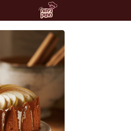
דלג
תוכן