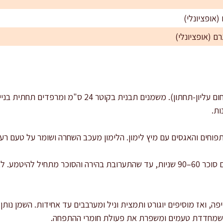
מחממים תנור ל-170 מעלות (חום עליון-תחתון). משמנים ת
ות.
וחים והאגסים עם מיץ לימון. הלימון מעכב השחרה ושומר על טעם רענ
בקערה גדולה טורפים ביצים עם סוכר 60–90 שניות, עד שהתערובת בהירה והסוכר מ
ה, ואז מוסיפים יוגורט ותמצית וניל ומערבבים עד אחידות. השמן נותן 
נה שמחדדת טעמים ומשפרת את פעולת חומרי ההתפחה.