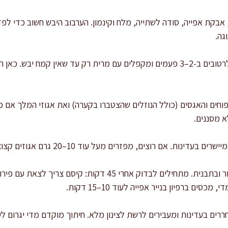
קת אפייה, סודה לשתייה, מלח וקינמון. הערבוב היבש חשוב כדי לפז
גה.
מוסיפים את תערובת היבשים לרטובים ב-2–3 פעמים ומקפלים עם מרית רק עד שאין ק
וחים והאגסים (כולל הנוזלים שהצטברו בקערה) ואת אגוזי המלך אם 
א מסננים.
רוצים, מפזרים מעל עוד 10–20 גרם אגוזים קצוצים לקבלת שכבה עליונה פריכה.
אופים 45–60 דקות, תלוי בתנור ובתבנית. מתחילים לבדוק אחרי 45 
ים ברפיון בנייר אפייה לעוד 10–15 דקות.
ת 15 דקות, משחררים בעדינות ומעבירים לרשת לצינון מלא. חיתוך מוקדם מדי יגר