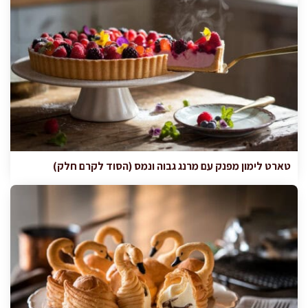
טארט לימון מפנק עם מרנג גבוה ונמס (הסוד לקרם חלק)