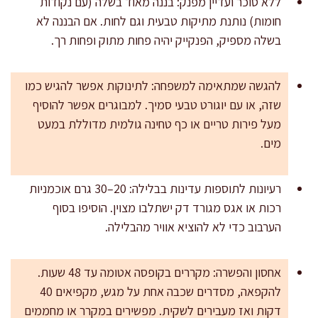
ללא סוכר ועדיין מפנק: בננה מאוד בשלה (עם נקודות
חומות) נותנת מתיקות טבעית וגם לחות. אם הבננה לא
בשלה מספיק, הפנקייק יהיה פחות מתוק ופחות רך.
להגשה שמתאימה למשפחה: לתינוקות אפשר להגיש כמו
שזה, או עם יוגורט טבעי סמיך. למבוגרים אפשר להוסיף
מעל פירות טריים או כף טחינה גולמית מדוללת במעט
מים.
רעיונות לתוספות עדינות בבלילה: 20–30 גרם אוכמניות
רכות או אגס מגורד דק ישתלבו מצוין. הוסיפו בסוף
הערבוב כדי לא להוציא אוויר מהבלילה.
אחסון והפשרה: מקררים בקופסה אטומה עד 48 שעות.
להקפאה, מסדרים שכבה אחת על מגש, מקפיאים 40
דקות ואז מעבירים לשקית. מפשירים במקרר או מחממים