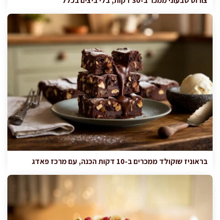
צורוס טבעוני ממכר ב-30 דקות, בלי ביצים בכלל
בראוניז שוקולד ממכרים ב-10 דקות הכנה, עם מרכז פאדג