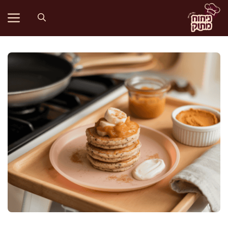
דלג
תוכן