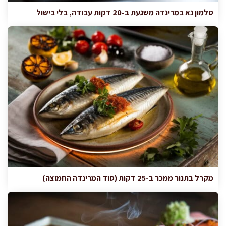
סלמון נא במרינדה משגעת ב-20 דקות עבודה, בלי בישול
מקרל בתנור ממכר ב-25 דקות (סוד המרינדה החמוצה)