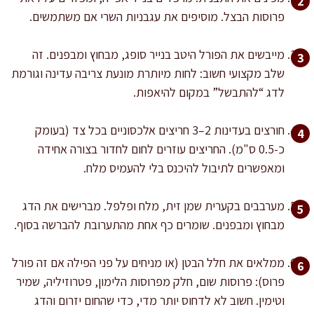
פרוסות הבצל. מוסיפים את עגבניות השרי אם משתמשים.
מייבשים את הפורל היטב בנייר סופג, מבחוץ ומבפנים. זה
שלב מקצועי חשוב: לחות מיותרת מונעת צריבה עדינה וגורמת
לדג “להתבשל” במקום להיאפות.
חורצים בעדינות 2–3 חריצים אלכסוניים בכל צד (בעומק
כ-0.5 ס"מ). החריצים עוזרים לחום לחדור בצורה אחידה
ומאפשרים לתיבול להיכנס בלי להעמיס מלח.
מערבבים בקערית שמן זית, מלח ופלפל. מברישים את הדג
מבחוץ ומבפנים. שומרים כף אחת מהתערובת להברשה בסוף.
ממלאים את חלל הבטן (או מניחים על פני הפילה אם זה פורל
פרוס): פרוסות שום, חלק מפרוסות הלימון, פטרוזיליה, שמיר
וטימין. חשוב לא לדחוס יותר מדי, כדי שהחום יזרום והדג