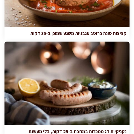
קציצות טונה ברוטב עגבניות משגע שמוכן ב-35 דקות
נקניקיות דג ממכרות במחבת ב-25 דקות, בלי מעשנת