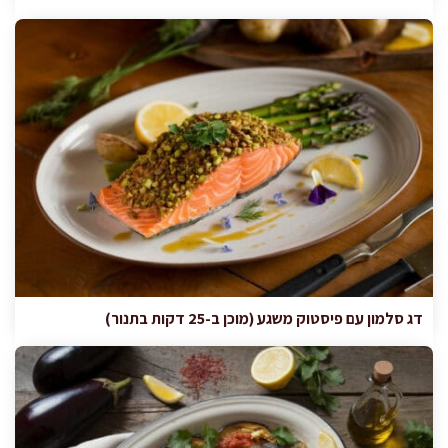
דג סלמון עם פיסטוק משגע (מוכן ב-25 דקות בתנור)