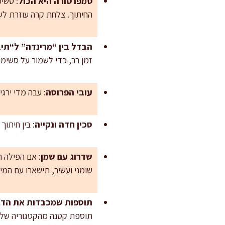
טמפרטורה היא הכול
החיתוך. צלחת קרה עוזרת לש
הבדל בין “מרינדה” ל“תיב
זמן רב, כדי לשמור על סשימי
עובי הפרוסה
: עבה מדי ירגיש לעיס, דק 
סכין חדה ונקייה
: בין חיתו
שדרוג עם שמן
שומני ועשיר, תישארו עם המינו
תוספות שמכבדות את הדג
תוספת קטנה מהקטגוריה של