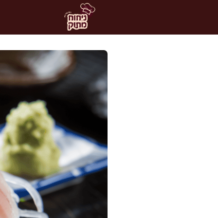
דלג
תוכן