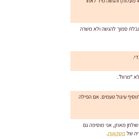
: סשימי צריך להיות קריר אבל לא קפוא. יעד טוב הוא דג קר מהמקרר (כ-2–4 מעלות) והגשה מיד לאחר
 מתבלת סמוך להגשה ולא משרה
לא “מרוח”.
 שומשום (עוד 2–3 מ"ל לכל הצלחת) תוסיף עיגול טעמים. אם הפילה
שולחן מאוזן, אני מוסיפה גם
יה של
משקאות
.