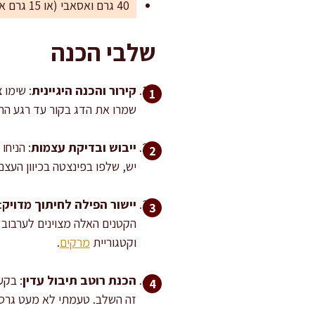
40 גרם ואסאבי (או 15 גרם אבקת ואסאבי + 25 מ"ל מים), להגשה
שלבי הכנה
קירור והכנה היגיינית
שמרו את הדג בקור עד רגע החי
ייבוש ובדיקת עצמות
: הניחו
יש, שלפו בפינצטה בכיוון העצ
יישור הפילה לחיתוך מדויק
:
הקטנים האלה מצוינים לערבוב 
וקטגוריית
מרקים
.
הכנת רוטב תיבול עדין
: בקע
זה השלב. טעמתי לא מעט גרסאו