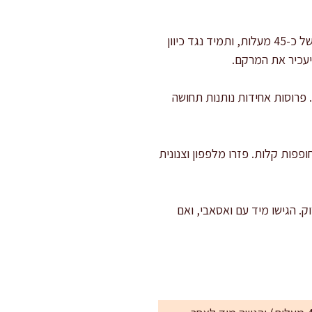
: הניחו את הפילה כך שכיוון הסיבים מולכם. חתכו פרוסות בעובי 4–6 מ"מ, בזווית של כ-45 מעלות, ותמיד נגד כיוון
יעכיר את המרקם.
ורך פרוסה דומה (כ-5–7 ס"מ) ועובי עקבי. פרוסות אחידות נותנות תחושה
פפות קלות. פזרו מלפפון וצנונית
צל ירוק. הגישו מיד עם ואסאבי, ואם