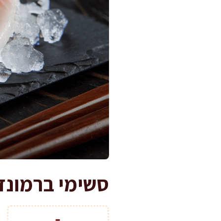
סשימי ברמונדי משגע ב-20 דקו