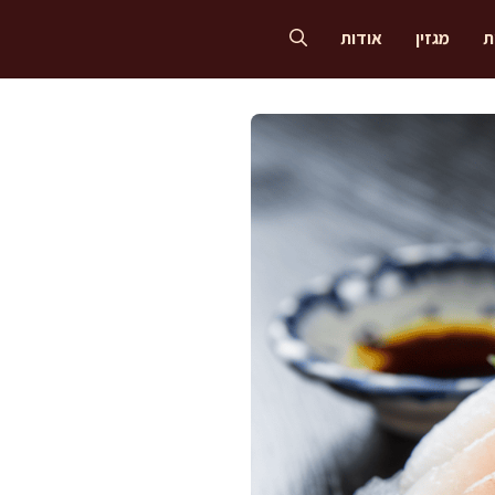
ת
מגזין
אודות