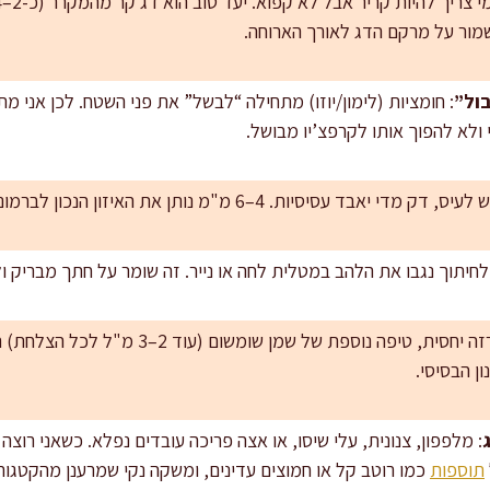
מור על מרקם הדג לאורך הארוחה.
ול”
: חומציות (לימון/יוזו) מתחילה “לבשל” את פני השטח. לכן אני
 ולא להפוך אותו לקרפצ’יו מבושל.
מדי יאבד עסיסיות. 4–6 מ"מ נותן את האיזון הנכון לברמונדי.
ך לחיתוך נגבו את הלהב במטלית לחה או נייר. זה שומר על חתך מבריק ו
: אם הפילה רזה יחסית, טיפה נוספת של שמן
ן הבסיסי.
: מלפפון, צנונית, עלי שיסו, או אצה פריכה עובדים נפלא. כשאני רוצה 
תוספות
כמו רוטב קל או חמוצים עדינים, ומשקה נקי שמרענן מהקטגור