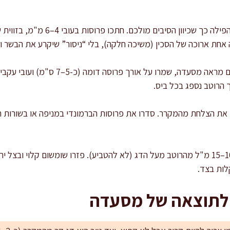
 אחת ארוכה של הסכין (משיכה חלקה), בלי “ניסור” שיקרע את הבשר ו
: אם אתם רוצים מראה מסעדה, שמרו על א
 הרוטב נספג בכל ביס.
ו את הצלחת מהמקרר. סדרו את פרוסות הברמונדי במניפה או בשורות חו
: כפו בעדינות 10–15 מ"ל מהרוטב מעל הדג (לא להטביע). פזרו שומשום קלוי וב
קלות בצד.
 לתוצאה של מסעדה