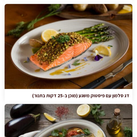
דג סלמון עם פיסטוק משגע (מוכן ב-25 דקות בתנור)