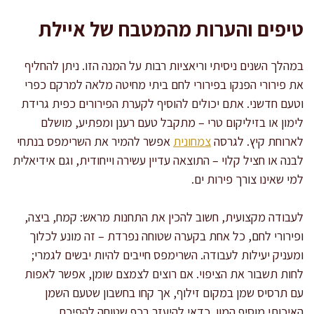
טיפים והערות מהמטבח של איילת
במהלך השנים ניסיתי וריאציות רבות על המנה הזו. ניתן להחליף
את פירורי הפנקו בפירורי לחם ביתי מחיטה מלאה למרקם כפרי
וטעם חדשני. אתם יכולים להוסיף לקערת הפירורים כפית גרידת
לימון או בזיליקום טרי – מתקבל טעם רענן ומפתיע, מושלם
לארוחת קיץ. לגרסה
צמחונית
אפשר להמיר את השרימפס בנתחי
לבנה או חציל קלוי – התוצאה עדיין עשירה וייחודית, וגם אידיאלית
למי שאינו צורך פירות ים.
לעבודה מקצועית, חשוב להכין את התחנות מראש: קמח, ביצה,
ופירורי לחם, כל אחת בקערה שטוחה נפרדת – זה מונע לכלוך
ומעניק יעילות לעבודה. השרימפס חייבים להיות יבשים לגמרי;
לחות תשבור את הציפוי. אם רוצים לצמצם שומן, אפשר לאפות
עם תרסיס שמן במקום זילוף, אך קחו בחשבון שטעם השמן
האיכותי מוסיף המון. כדאי להיעזר בכף שטוחה להפיכת