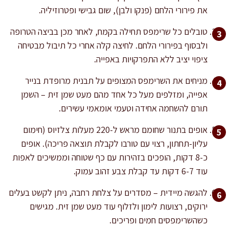
את פירורי הלחם (פנקו ולבן), שום גבישי ופטרוזיליה.
טובלים כל שרימפס תחילה בקמח, לאחר מכן בביצה הטרופה
ולבסוף בפירורי הלחם. לחיצה קלה אחרי כל תיבול מבטיחה
ציפוי יציב ללא התפרקויות באפייה.
מניחים את השרימפס המצופים על תבנית מרופדת בנייר
אפייה, ומזלפים מעל כל אחד מהם מעט שמן זית – השמן
תורם להשחמה אחידה וטעמי אומאמי עשירים.
אופים בתנור שחומם מראש ל-220 מעלות צלזיוס (חימום
עליון-תחתון, רצוי עם טורבו לקבלת תוצאה פריכה). אופים
כ-8 דקות, הופכים בזהירות עם כף שטוחה וממשיכים לאפות
עוד 6-7 דקות עד קבלת צבע זהוב עמוק.
להגשה מיידית – מסדרים על צלחת רחבה, ניתן לקשט בעלים
ירוקים, רצועות לימון ולזלוף עוד מעט שמן זית. מגישים
כשהשרימפסים חמים ופריכים.