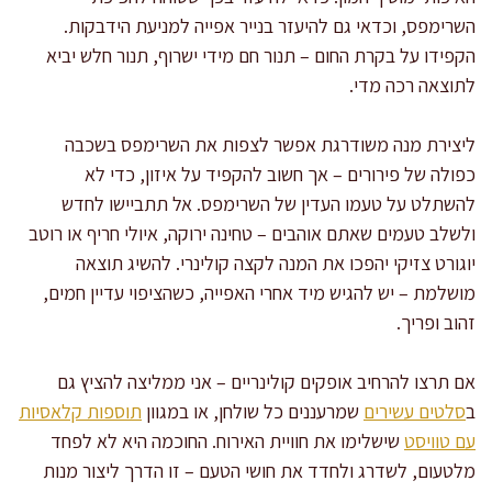
השרימפס, וכדאי גם להיעזר בנייר אפייה למניעת הידבקות.
הקפידו על בקרת החום – תנור חם מידי ישרוף, תנור חלש יביא
לתוצאה רכה מדי.
ליצירת מנה משודרגת אפשר לצפות את השרימפס בשכבה
כפולה של פירורים – אך חשוב להקפיד על איזון, כדי לא
להשתלט על טעמו העדין של השרימפס. אל תתביישו לחדש
ולשלב טעמים שאתם אוהבים – טחינה ירוקה, איולי חריף או רוטב
יוגורט צזיקי יהפכו את המנה לקצה קולינרי. להשיג תוצאה
מושלמת – יש להגיש מיד אחרי האפייה, כשהציפוי עדיין חמים,
זהוב ופריך.
אם תרצו להרחיב אופקים קולינריים – אני ממליצה להציץ גם
ב
סלטים עשירים
שמרעננים כל שולחן, או במגוון
תוספות קלאסיות
עם טוויסט
שישלימו את חוויית האירוח. החוכמה היא לא לפחד
מלטעום, לשדרג ולחדד את חושי הטעם – זו הדרך ליצור מנות