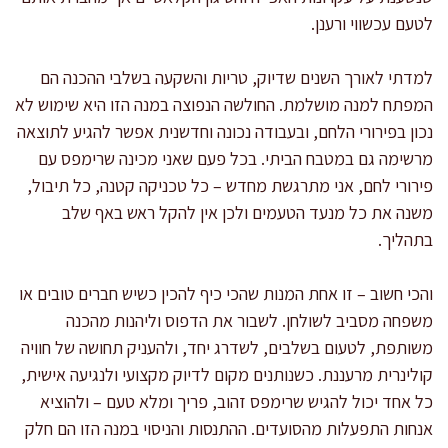
לטעם עכשווי ורענן.
למדתי לאורך השנים שדיוק, טריות והשקעה בשלבי ההכנה הם
המפתח למנה מושלמת. החולשה הנפוצה במנה הזו היא שימוש לא
נכון בפירורי הלחם, ובעבודה נכונה וחדשנית אפשר להגיע לתוצאה
מרשימה גם במטבח הביתי. בכל פעם שאני מכינה שרימפס עם
פירורי לחם, אני מתרגשת מחדש – כל טכניקה קטנה, כל תיבול,
משנה את כל מנעד הטעמים ולכן אין להקל ראש באף שלב
בתהליך.
והכי חשוב – זו אחת המנות שהכי כיף להכין כשיש חברים טובים או
משפחה מסביב לשולחן. לשבור את הדפוס וליהנות מהכנה
משותפת, לטעום בשלבים, לשדרג יחד, ולהעניק תחושה של חוויה
קולינרית מרעננת. כשנותנים מקום לדיוק מקצועי ולנגיעה אישית,
כל אחד יכול להגיש שרימפס זהוב, פריך ומלא טעם – ולהוציא
אנחות התפעלות מהסועדים. ההתנסות והניסוי במנה הזו הם חלק