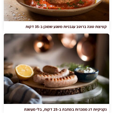
קציצות טונה ברוטב עגבניות משגע שמוכן ב-35 דקות
נקניקיות דג ממכרות במחבת ב-25 דקות, בלי מעשנת