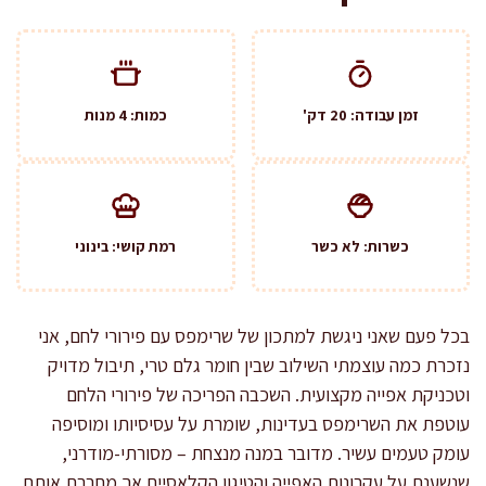
זמן עבודה: 20 דק'
כמות: 4 מנות
כשרות: לא כשר
רמת קושי: בינוני
בכל פעם שאני ניגשת למתכון של שרימפס עם פירורי לחם, אני
נזכרת כמה עוצמתי השילוב שבין חומר גלם טרי, תיבול מדויק
וטכניקת אפייה מקצועית. השכבה הפריכה של פירורי הלחם
עוטפת את השרימפס בעדינות, שומרת על עסיסיותו ומוסיפה
עומק טעמים עשיר. מדובר במנה מנצחת – מסורתי-מודרני,
שנשענת על עקרונות האפייה והטיגון הקלאסיים אך מחברת אותם