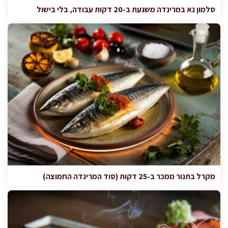
סלמון נא במרינדה משגעת ב-20 דקות עבודה, בלי בישול
מקרל בתנור ממכר ב-25 דקות (סוד המרינדה החמוצה)