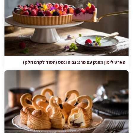
טארט לימון מפנק עם מרנג גבוה ונמס (הסוד לקרם חלק)