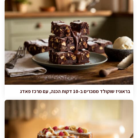
בראוניז שוקולד ממכרים ב-10 דקות הכנה, עם מרכז פאדג