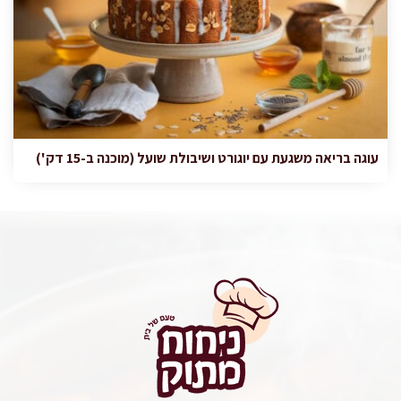
עוגה בריאה משגעת עם יוגורט ושיבולת שועל (מוכנה ב-15 דק')