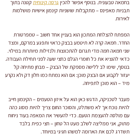
בחמאה טבעונית. בנוסף אפשר להכין
גרסה קינוחית
קטנה בתוך
תבניות מאפינס – מתקבלות שושניות קינמון אישיות מושלמות
לאירוח.
המפתח להצלחת המתכון הוא בעניין אחד חשוב – טמפרטורת
החדר. חמאה קרה לא תיטמע בבצק כראוי ותפגע במרקם, ומצד
שני חמאה חמה מדי תגרום להתכווצות ולנזילות מיותרות במילוי.
כדאי להוציא את כל חומרי הגלם כחצי שעה לפני תחילת העבודה.
בנוסף, שימו לב ללישה מספקת של הבצק – מבחן מתיחה קל
יעזור לקבוע אם הבצק מוכן: אם הוא נמתח כמו חלון דק ולא נקרע
מיד – הוא מוכן לתפיחה.
מעבר לטכניקה, הדגש כאן הוא על איזון הטעמים – הקינמון חייב
להיות נוכח אך לא משתלט, והסוכר החום צריך להיות מסוג כהה
עם מולסה להעצמת הטעם. כדי להעשיר את המאפה בעוד ניחוח
מתוק, אני ממליצה לשלב מעט הל טחון – חצי כפית בלבד
תשדרג לכם את הארומה למשהו חגיגי במיוחד.