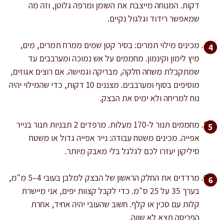
דקות. המנוחה מייצבת את השומן ומרפה גלוטן, וזה מה
שמאפשר רידוד וגלגול נקיים.
מכינים מילוי תמרים: בסיר קטן שמים ממרח תמרים, מים,
מיץ לימון וקינמון. מחממים על אש נמוכה ומערבבים עד
שמתקבלת משחה חלקה, מבריקה וגמישה. אם רוצים אגוזים,
מוסיפים בסוף ומערבבים. מצננים 10 דקות, כדי שהמילוי יהיה
נוח למריחה ולא ימיס את הבצק.
מחממים תנור ל-170 מעלות. מרפדים 2 תבניות תנור בנייר
אפייה. מכינים משטח עבודה: נייר אפייה גדול או משטח
סיליקון יעזרו לכם לגלגל בלי מאבק מיותר.
מרדדים את החלק הראשון של הבצק למלבן בעובי 4–5 מ"מ,
בערך 35 על 25 ס"מ. כדי לקבל קצוות יפים, אני מיישרת
קלות עם סכין או קלף. חשוב שהעובי יהיה אחיד, אחרת
הפריסה תצא לא שווה.