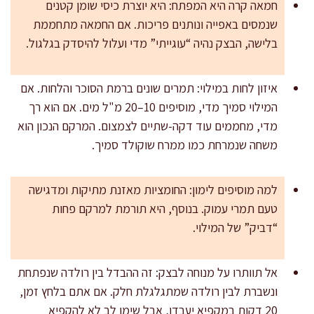
חמאה קרה היא המפתח: היא יוצרת כיסי שומן קטנים
שנמסים באפייה ונותנים פריכות. אם החמאה מתחממת
בלישה, הבצק נהיה “עוגייתי” מדי ועלול להיסדק בגלגול.
איזון לחות במילוי: תמרים שונים ברמת הסוכר והלחות. אם
המילוי סמיך מדי, מוסיפים 10–20 מ"ל מים. אם הוא רך
מדי, מחממים עוד דקה-שתיים לצמצום. המרקם הנכון הוא
משחה שנמרחת כמו ממרח שוקולד סמיך.
למה מוסיפים לימון: החומציות מאזנת מתיקות ומדגישה
טעם תמרי עמוק. בנוסף, היא תורמת למרקם פחות
“דביק” של המילוי.
אל תוותרו על מנוחה לבצק: זה ההבדל בין רולדה שנפתחת
ונשברת לבין רולדה שמתגלגלת חלק. אם אתם בלחץ זמן,
20 דקות במקפיא יעבדו, אבל שימו לב לא להקפיא