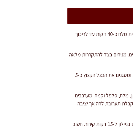
מבשלים את תפוחי האדמה לניוקי: שוטפים אותם היטב ומשאירים קליפה. מבשלים בהרבה מים עם כפית מלח כ-40 דקות עד לריכוך
ם. מניחים בצד להתקררות מלאה
במקביל, מכינים את בלילת קציצות הדגים: מחממים 2 כפות שמן זית במחבת רחבה על להבה בינונית ומטגנים את הבצל הקצוץ כ-5
ון, מלח, פלפל וקמח. מערבבים
לקבלת תערובת לחה אך יציבה
יוצרים קציצות בגודל אחיד (כ-40 גרם כל אחת, קוטר 5-6 ס"מ, עובי 2 ס"מ), מניחים על מגש ומכסים בניילון ל-15 דקות קירור. חשוב