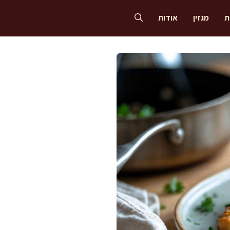
ת
מגזין
אודות