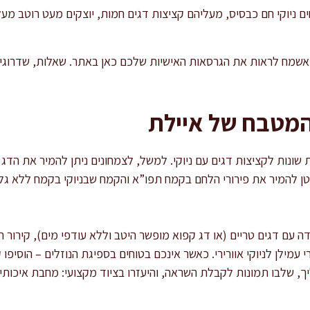
ם ניוקי חם כבסיס, מעליהם קציצות דגים חמות, יוצקים מעט רוטב מעל
שמח לראות את הגרסאות האישיות שלכם כאן באתר. שאלות, שדרוגים
המטבח של איילת
ת שונות לקציצות דגים עם ניוקי. למשל, לצמחונים ניתן להמיר את הדג 
טן להמיר את פירורי הלחם בקמח תפו”א והקמח שבניוקי בקמח ללא גלוט
ם דגים טריים (או דג קפוא מופשר היטב וללא עודפי מים), קירור תע
 עמילן לניוקי אוורירי. כאשר אינכם בטוחים בספיגת הנוזלים – הוסיפ
ך, שלבו תמונות לקבלת השראה, והיעזרו בציוד מקצועי: מחבת איכותי