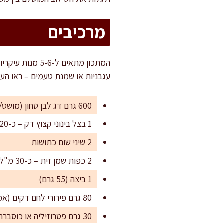
מרכיבים
עגבניות או שמנת טעמים – ראו הער
600 גרם דג לבן טחון (מושט/דניס/קוד – אפשר תערובת) ללא עצמות ועור
1 בצל בינוני קצוץ דק – כ-120 גרם
2 שיני שום כתושות
2 כפות שמן זית – כ-30 מ"ל
1 ביצה (55 גרם)
80 גרם פירורי לחם דקים (אפשר פנקו לטקסטורה קלילה)
30 גרם פטרוזיליה או כוסברה קצוצה דק