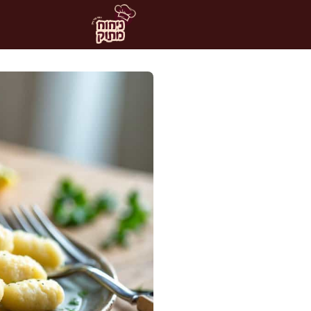
דלג
תוכן