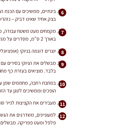
בצק אחיד שאינו דביק – נזהרים
באורך 2 ס"מ, מסדרים על מגש מקומח ומניחים בצד.
יוצרים דוגמה בניוקי (אופציו
בלבד. מוציאים בעזרת כף מחו
הופכים וממשיכים לטגן עד הזה
מעבירים את הקציצות לנייר סופג לקירור חלקי. במידת ה
פלפל ומעט פפריקה. מבשלים 10 דקות לרוטב עשיר, מטבלים מעט סוכר לאיזון חמיצות