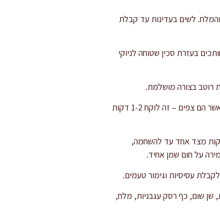
ם מוסיפים 120 גרם קמח מנופה, החלמון והמלח. לשים בעדינות עד קבלת
 מחלקים את הבצק ל-4 חלקים ומגלגלים כל חלק לגליל בעובי 2 ס"מ. חותכים בעזרת סכין שטוחה לניוקי
ת רוטב בצורה מושלמת.
מבשלים את הניוקי בסירים עם מים רותחים ומלח, מכניסים בעדינות בקבוצות קטנות. הניוקי מוכנים כאשר הם צפים – זה לוקח 1-2 דקות
ה, מחממים שמן על להבה בינונית-גבוהה. מכניסים קציצות דגים בעדינות, מטגנים כ-3 דקות מצד אחד עד להשחמה,
ירה על חום שמן אחיד.
ים כף שמן זית במחבת, מוסיפים 2 עגבניות מרוסקות, שן שום, כף רסק עגבניות, מלח,