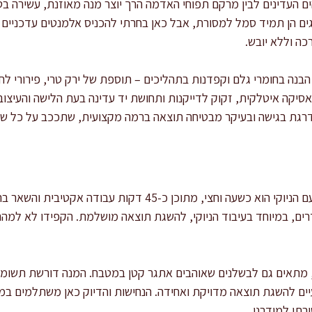
ים העדינים לבין מרקם תפוחי האדמה הרך יוצר מנה מאוזנת, עשירה ב
גים הן תמיד סמל למסורת, אבל כאן בחרתי להכניס אלמנטים עדכניים –
כה וללא יובש.
בנה בחומרי גלם וקפדנות בתהליכים – תוספת של ירק טרי, פירורי לח
קלאסיקה איטלקית, זקוק לדייקנות ותחושת יד עדינה בעת הלישה והעיצ
רגת בגישה ובעיקר מבטיחה תוצאה ברמה מקצועית, שתככב על כל שולח
זמן הכנה כולל של קציצות הדגים עם הניוקי הוא כשעה וחצי, מתוכן
ים, במיוחד בעיבוד הניוקי, להשגת תוצאה מושלמת. הקפידו לא למהר
, מתאים גם לבשלנים שאוהבים אתגר קטן במטבח. המנה דורשת תשומת
ים להשגת תוצאה מדויקת ואחידה. הנחישות והדיוק כאן משתלמים במ
רתי למודרני.