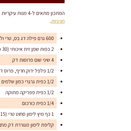
המתכון מתאים ל-4 מנות עיקריות נדיבות, או ל-6 מנות קטנות יותר, למשל כחלק מארוחת טעימות או שישי בערב עשיר בסגנון
חגיגיות
.
600 גרם פילה דג בס, טרי וללא עצמות
2 כפות שמן זית איכותי (30 מ"ל)
4 שיני שום פרוסות דק
1/2 פלפל ירוק חריף, פרוס דק (לא חובה)
1/2 כפית גרגרי כמון שלמים
1/2 כפית פפריקה מתוקה
1/4 כפית כורכום
1 כף מיץ לימון סחוט טרי (15 מ"ל)
קליפת לימון מגוררת דק מחצי