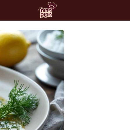
דלג
תוכן