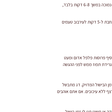
מניחים בזהירות את קוביות הדג בתוך הרוטב החם, בשכבה אחת, ללא ערבוב. מבשלים על אש בינונית-נמוכה במשך 6-8 דקות בלבד,
כשהדג נאפה ואטום מכל צדדיו, מכבים את האש ומפזרים מעל את הכוסברה הקצוצה. מכסים את המחבת ל-5 דקות לעירבוב טעמים
סיף פרוסות פלפל אדום ומעט
ל גרידת תפוז ממש לפני ההגשה
מן הבישול המדויק. דג מתבשל
צף ללא עיכובים. אם אתם אוהבים
 או פשוט תנו לו זמן בישול