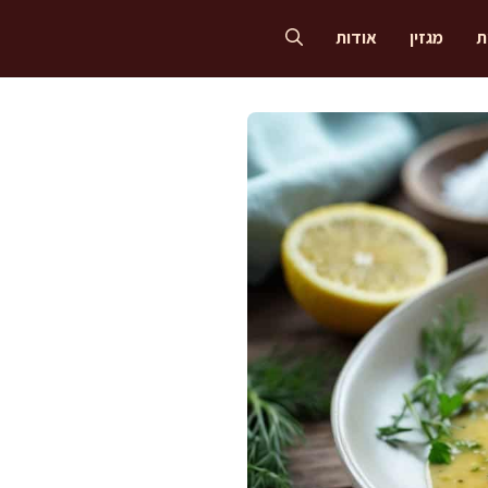
ת
מגזין
אודות