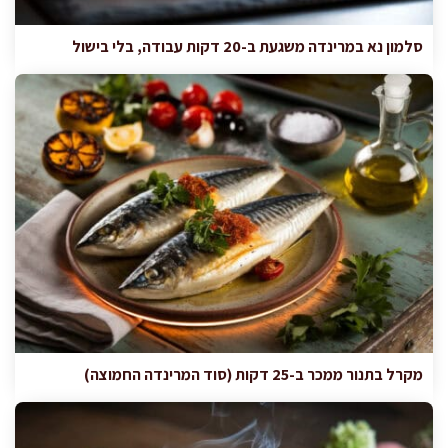
סלמון נא במרינדה משגעת ב-20 דקות עבודה, בלי בישול
מקרל בתנור ממכר ב-25 דקות (סוד המרינדה החמוצה)