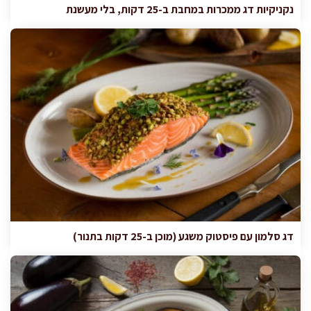
נקניקיות דג ממכרות במחבת ב-25 דקות, בלי מעשנת
דג סלמון עם פיסטוק משגע (מוכן ב-25 דקות בתנור)