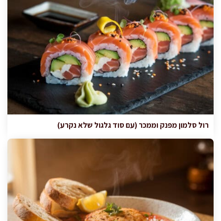
רול סלמון מפנק וממכר (עם סוד גלגול שלא נקרע)