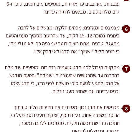
עגבניות. מערבבים עד אחידות, מוסיפים מים חמים, סוכר ו-6
גרם מלח נוספים. מביאים לרתיחה עדינה.
מצמצמים ומאזנים: מכסים חלקית ומבשלים על להבה
בינונית-נמוכה 12–15 דקות, עד שהרוטב מסמיך מעט והטעם
מתעגל. טכנית, אתם רוצים רוטב שמצפה כף ולא נוזלי מדי,
כי רוטב דליל “ישטוף” את הדג ולא ידבק אליו.
מתקנים תיבול לפני הדג: טועמים בזהירות ומוסיפים עוד מלח
בהדרגה עד שמרגישים שהעגבנייה “עומדת” והטעם מודגש.
אל תנסו להגיע לטעם סופי מושלם לפני הדג, כי הדג עצמו
יכניס עדינות וגם ישחרר מעט נוזלים.
מכניסים את הדג נכון: מסדרים את חתיכות הליבוט בתוך
הרוטב בשכבה אחת. בעזרת כף, יוצקים מעט רוטב מעל כל
חתיכה כדי שתתכסה חלקית. מנמיכים ללהבה נמוכה,
מכסים, ומבשלים 6 דקות.