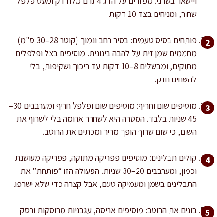
ויישאר בשרני. מפזרים על הדג 4 גרם מלח דק ומעט פלפל
שחור, ומניחים בצד 10 דקות.
פותחים בסיס טעמים: בסיר רחב ונמוך (קוטר 28–30 ס"מ)
מחממים שמן זית על להבה בינונית. מוסיפים בצל ופלפלים
מתוקים, ומבשלים 8–10 דקות עד ריכוך ושקיפות, בלי
להשחים חזק.
מוסיפים שום וחריף: מוסיפים שום ופלפל חריף ומערבבים 30–
45 שניות בלבד. המטרה היא לשחרר ארומה בלי לשרוף את
השום, כי שום שרוף הופך מריר ומכתים את הרוטב.
קולים תבלינים: מוסיפים פפריקה מתוקה, פפריקה מעושנת
וכמון, ומערבבים 20–30 שניות. הפעולה הזו “פותחת” את
התבלינים בשמן ומעמיקה טעם, אבל קצרה כדי שלא ישרפו.
בונים את הרוטב: מוסיפים אריסה, עגבניות מרוסקות ורסק