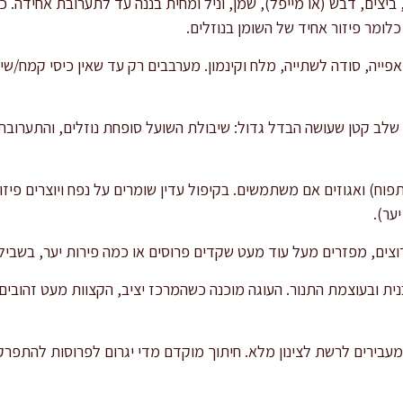
ביצים, דבש (או מייפל), שמן, וניל ומחית בננה עד לתערובת אחידה. 
לומר פיזור אחיד של השומן בנוזלים.
ייה, סודה לשתייה, מלח וקינמון. מערבבים רק עד שאין כיסי קמח/שיב
שיש. זה שלב קטן שעושה הבדל גדול: שיבולת השועל סופחת נוזלים, והתער
פוח) ואגוזים אם משתמשים. בקיפול עדין שומרים על נפח ויוצרים פיזו
ער).
וצים, מפזרים מעל עוד מעט שקדים פרוסים או כמה פירות יער, בשביל
 תלוי בתבנית ובעוצמת התנור. העוגה מוכנה כשהמרכז יציב, הקצוות מעט זהובי
ית, ואז מעבירים לרשת לצינון מלא. חיתוך מוקדם מדי יגרום לפרוסות להת