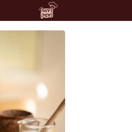
דלג
תוכן