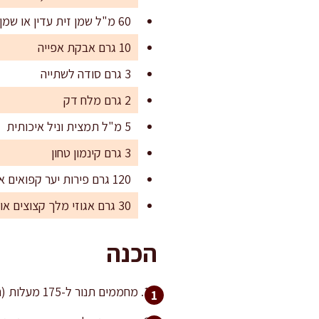
60 מ"ל שמן זית עדין או שמן קוקוס מומס
10 גרם אבקת אפייה
3 גרם סודה לשתייה
2 גרם מלח דק
5 מ"ל תמצית וניל איכותית
3 גרם קינמון טחון
120 גרם פירות יער קפואים או טריים (אוכמניות/פטל), או 120 גרם קוביות תפוח
30 גרם אגוזי מלך קצוצים או שקדים פרוסים, אופציונלי
הכנה
מחממים תנור ל-175 מעלות (חום עליון תחתון). מרפדים תבנית בנייר אפייה או משמנים היטב, כדי שהעוגה תשתחרר בקלות.