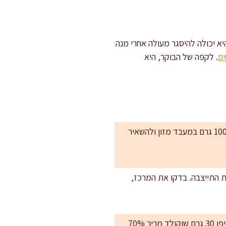
יא יכולה להיסגר מעולה אחרי מנה
ים
. לקפה של הבוקר, היא
בחירת שיבולת שועל: שיבולת שועל דקה תיתן מרקם רך ומאוחד. אם יש לכם רק עבה, אפשר לטחון 100 גרם במעבד מזון ולהשאיר
מת התייצבה. בדקו את המרכז,
שליטה במתיקות: רוצים פחות מתוק? הורידו ל-90 גרם דבש. רוצים יותר קינוחי? עלו ל-140 גרם והוסיפו 30 גרם שוקולד מריר 70%