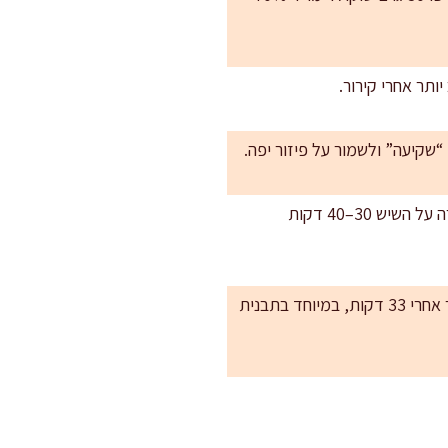
יותר אחרי קירור.
אחסון: בקופסה אטומה במקרר עד 4 ימים. אפשר גם להקפיא פרוסות עטופות היטב עד חודש. הפשרה על השיש 30–40 דקות
לחות ומרקם: אם יצא לכם יבש, לרוב זו אפיית יתר. בתנורים חזקים אני ממליצה להתחיל לבדוק כבר אחרי 33 דקות, במיוחד בתבנית