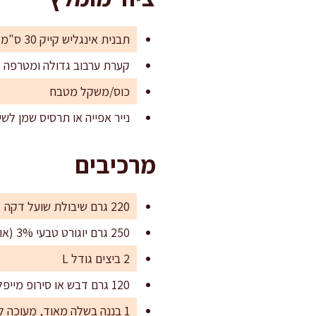
תבנית אינגליש קייק 30 ס"מ או תבנית עגולה 22 ס"מ
קערת ערבוב גדולה ומטרפה
כוס/משקל מטבח
נייר אפייה או תרסיס שמן לשי
מרכיבים
220 גרם שיבולת שועל דקה
250 גרם יוגורט טבעי 3% (או יוגורט כבשים/עזים למי שאוהב)
2 ביצים גודל L
120 גרם דבש או סירופ מייפל טבעי
1 בננה בשלה מאוד, מעוכה למחית חלקה (כ-120 גרם נטו)