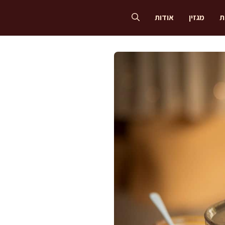
ת
מגזין
אודות