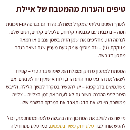
טיפים והערות מהמטבח של איילת
לאורך השנים גיליתי שמקרל משתלב נהדר גם בגרסה ים-תיכונית
חמה – בתבנית עם עגבניות קלויות, פלפלים קלויים, ושום שלם.
לגרסה הזו, מחליפים את שמן הזית בשמן ענבים או חמאה
מזוקקת (גי) – וזה מוסיף עומק טעם מעניין שגם נשאר בגדר
מתכון דג כשר.
המפתח למתכון מדויק ומוצלח הוא שימוש בדג טרי – קפידו
לשאול את הדגאי מתי הגיע הדג, ולוודא שאין ריח לא נעים. אם
משתמשים בדג קפוא – יש להפשיר במקרר למשך הלילה, ולייבש
היטב לפני ההכנה. חשוב גם לא לעבור את זמן הצלייה – צלייה
ממושכת תייבש את הדג ותאבד את המרקם הבשרני שלו.
מי שרוצה לשלב את המתכון הזה בהגשה מלאה ומתוחכמת, יכול
להגיש אותו לצד
סלט ירוק עשיר בטעמים
, כמו סלט פטרוזיליה