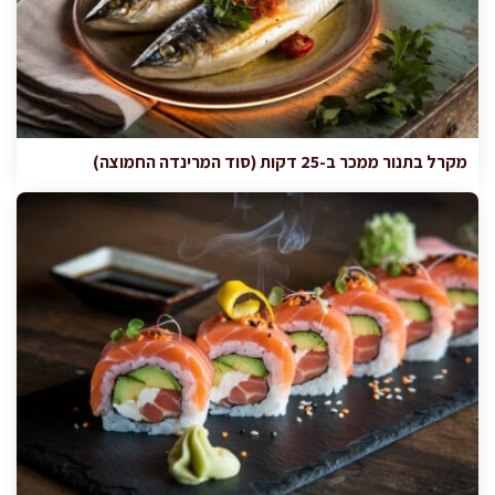
מקרל בתנור ממכר ב-25 דקות (סוד המרינדה החמוצה)