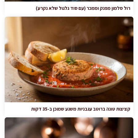
רול סלמון מפנק וממכר (עם סוד גלגול שלא נקרע)
קציצות טונה ברוטב עגבניות משגע שמוכן ב-35 דקות