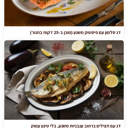
דג סלמון עם פיסטוק משגע (מוכן ב-25 דקות בתנור)
דג עם חצילים ברוטב עגבניות משגע, בלי טיגון עמוק