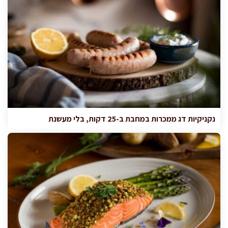
נקניקיות דג ממכרות במחבת ב-25 דקות, בלי מעשנת