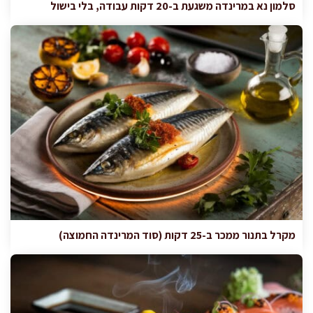
סלמון נא במרינדה משגעת ב-20 דקות עבודה, בלי בישול
מקרל בתנור ממכר ב-25 דקות (סוד המרינדה החמוצה)