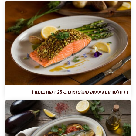
דג סלמון עם פיסטוק משגע (מוכן ב-25 דקות בתנור)