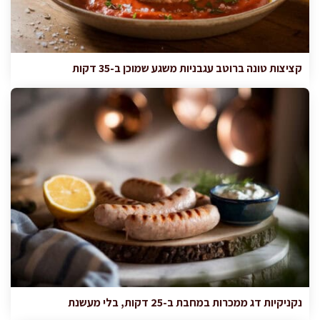
קציצות טונה ברוטב עגבניות משגע שמוכן ב-35 דקות
נקניקיות דג ממכרות במחבת ב-25 דקות, בלי מעשנת