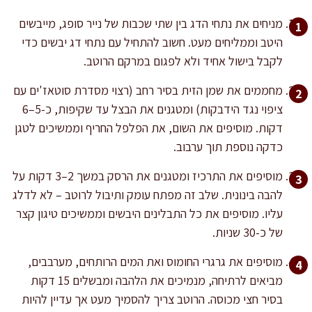
מניחים את נתחי הדג בין שתי שכבות של נייר סופג, מייבשים
היטב וממליחים מעט. חשוב להתחיל עם נתחי דג יבשים כדי
לקבל בישול אחיד ולא לפגום במרקם הרוטב.
מחממים את שמן הזית בסיר רחב (רצוי מסדרת סוטאז'ים עם
ציפוי נגד הידבקות) ומטגנים את הבצל עד שקיפות, כ-5–6
דקות. מוסיפים את השום, את הפלפל החריף וממשיכים לטגן
כדקה נוספת תוך ערבוב.
מוסיפים את התרכיז ומטגנים את הרסק במשך 2–3 דקות על
להבה בינונית. שלב זה מפתח עומק ותיבול לרוטב – לא לדלג
עליו. מוסיפים את כל התבלינים היבשים וממשיכים טיגון קצר
של כ-30 שניות.
מוסיפים את גרגרי החומוס ואת המים הרותחים, מערבבים,
מביאים לרתיחה, מנמיכים את הלהבה ומבשלים 15 דקות
בסיר חצי מכוסה. הרוטב צריך להסמיך מעט אך עדיין להיות