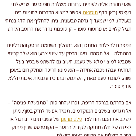
שאני חוזרת אליה לעיתים קרובות משלבת חומוס טרי שבישלתי
בעצמי (כאן בדף
תוספות
אפשר למצוא הדרכות לחומוס ביתי
מעולה). למי שמעדיף גרסה טבעונית, ניתן להחליף את הדג בנתחי
חציל קלויים או פרוסות טופו – הן סופגות נהדר את הרוטב הלוהט.
המפתח להצלחת המתכון הוא בתהליך השחמת הרסק והתבלינים
בהתחלה – אל תמהרו. טיגון הרסק עד שינוי צבעו הוא שלב קריטי
שמביא למיצוי מלא של טעמו. חשוב גם להשתמש בסיר בעל
תחתית עבה ושכבה אחידה – הוא מונע חריכה ומחלק חום באופן
שווה. לטובת טעם מאוזן, השתמשו בתרכיז עגבניות איכותי וללא
עודף סוכר.
אם בחרתם בגרסה חריפה, זכרו שהחריפות "מתבשלת פנימה" –
אל תגזימו בשלבים המוקדמים. תמיד אפשר לחזק בסוף. ניתן
לשלב את המנה הזו לצד
סלט מרענן
של עשבי תיבול ובורגול או
לצידה של חלה מתוקה לקיבול הרוטב – הקונטרסט שבין מתוק
לחריף משלים את החוויה באופן מושלם.