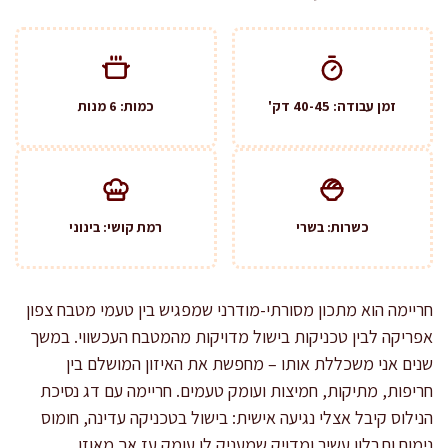
זמן עבודה: 40-45 דק'
כמות: 6 מנות
כשרות: בשרי
רמת קושי: בינוני
חריימה הוא מתכון מסורתי-מודרני שמפגיש בין טעמי מטבח צפון
אפריקה לבין טכניקות בישול מדויקות מהמטבח העכשווי. במשך
שנים אני משכללת אותו – מחפשת את האיזון המושלם בין
חריפות, מתיקות, חמיצות ועומק טעמים. חריימה עם דג נסיכת
הנילוס קיבל אצלי נגיעה אישית: בישול בטכניקה עדינה, חומוס
נימוח ותבלון עשיר ומדויק שמעניק לו עומק עז אך מאוזן.