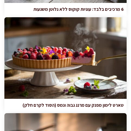
6 מרכיבים בלבד: עוגיות קוקוס ללא גלוטן משגעות
טארט לימון מפנק עם מרנג גבוה ונמס (הסוד לקרם חלק)