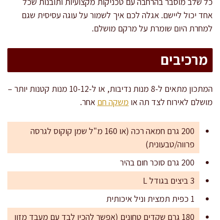
כל שלב מוסבר בהרחבה עם טכניקות מקצועיות ותובנות שכל
אחד יכול ליישם. אגלה לכם איך לשמור על עוגה עסיסית שגם
למחרת היום שומרת על מרקם מושלם.
מרכיבים
המתכון מתאים ל-8 מנות נדיבות, או ל-10-12 מנות קטנות יותר –
מושלם לאירוח לצד תה או
משקה חם
אחר.
200 גרם חמאה רכה (או 160 מ"ל שמן קוקוס לגרסה
פרווה/טבעונית)
200 גרם סוכר חום בהיר
3 ביצים בגודל L
1 כפית תמצית וניל איכותית
180 גרם שקדים טחונים (אפשר להכין לבד עם מעבד מזון