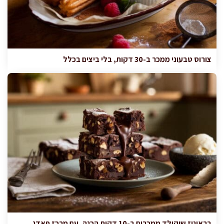
צורוס טבעוני ממכר ב-30 דקות, בלי ביצים בכלל
בראוניז שוקולד ממכרים ב-10 דקות הכנה, עם מרכז פאדג