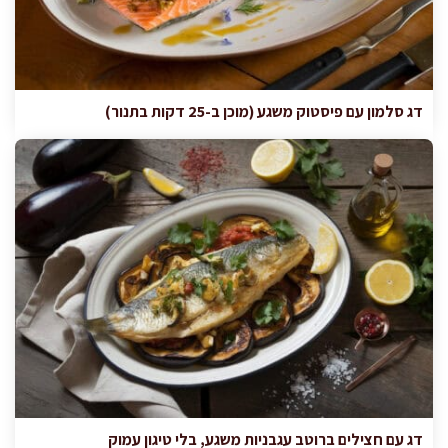
דג סלמון עם פיסטוק משגע (מוכן ב-25 דקות בתנור)
דג עם חצילים ברוטב עגבניות משגע, בלי טיגון עמוק