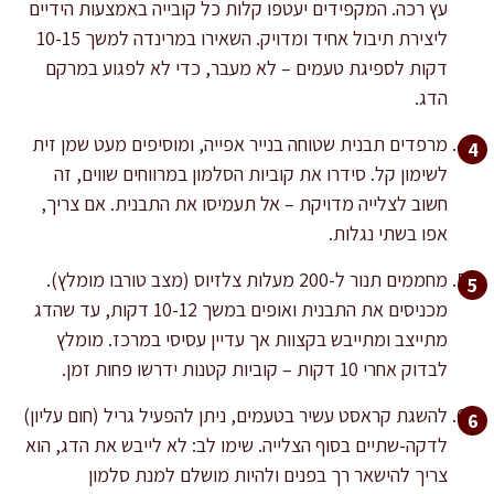
עץ רכה. המקפידים יעטפו קלות כל קובייה באמצעות הידיים
ליצירת תיבול אחיד ומדויק. השאירו במרינדה למשך 10-15
דקות לספיגת טעמים – לא מעבר, כדי לא לפגוע במרקם
הדג.
מרפדים תבנית שטוחה בנייר אפייה, ומוסיפים מעט שמן זית
לשימון קל. סידרו את קוביות הסלמון במרווחים שווים, זה
חשוב לצלייה מדויקת – אל תעמיסו את התבנית. אם צריך,
אפו בשתי נגלות.
מחממים תנור ל-200 מעלות צלזיוס (מצב טורבו מומלץ).
מכניסים את התבנית ואופים במשך 10-12 דקות, עד שהדג
מתייצב ומתייבש בקצוות אך עדיין עסיסי במרכז. מומלץ
לבדוק אחרי 10 דקות – קוביות קטנות ידרשו פחות זמן.
להשגת קראסט עשיר בטעמים, ניתן להפעיל גריל (חום עליון)
לדקה-שתיים בסוף הצלייה. שימו לב: לא לייבש את הדג, הוא
צריך להישאר רך בפנים ולהיות מושלם למנת סלמון