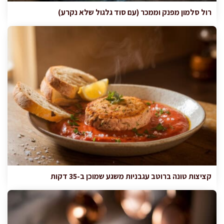
רול סלמון מפנק וממכר (עם סוד גלגול שלא נקרע)
קציצות טונה ברוטב עגבניות משגע שמוכן ב-35 דקות