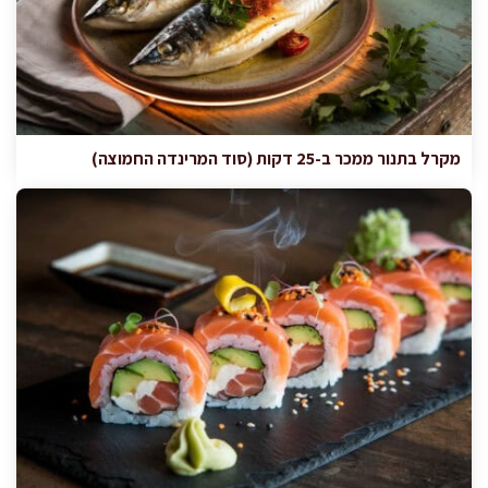
מקרל בתנור ממכר ב-25 דקות (סוד המרינדה החמוצה)