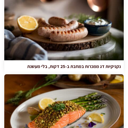
נקניקיות דג ממכרות במחבת ב-25 דקות, בלי מעשנת