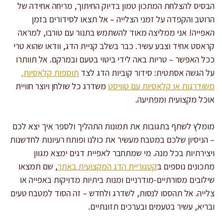
הבסיס להצלחת המתכון טמון בדיוק החיתוך, מריחה אחידה של
הרוטב והקפדה על זמני הצלייה – אל תצאו לסידורים בזמן
האפייה! אני ממליצה מאוד להשתמש בתנור עם טורבו, למראה
קראסט אחיד וצבע עשיר. כבר בשלב קניית הדג, וודאו שהוא טרי
ככל האפשר – טריות באה לידי ביטוי בטעם ובמרקם. אל תוותרו
על הגשה אסתטית: סידור קוביות הדג לצד
תוספות קלאסיות,
משודרגות או קלאסיות עם טוויסט
משדרג כל שולחן ויוצר חוויית
אוכל מקצועית ומפתיעה.
מומלץ לשתף בתגובות את תמונות התהליך ולספר איך יצא לכם
– הניסיון שלכם במטבח מעשיר את כולנו ופותח רעיונות לחדשנות
ויצירתיות בכל מנה. מי שמתחבר לאפיית דגים ימצא מגוון
מתכונים נוספים ב
קטגוריית הדג המקצועית באתר
, שם תמצאו
שילובים מסורתיים-מודרניים ומנות ביתיות מדויקות באפייה או
צלייה. אל תהססו לנסות, לשדרג ולחדש – זה הסוד למטבח טעים
ובריא, עשיר בטעמים ובערכים תזונתיים.