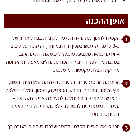
1 כף שומשום קלוי (7 גרם) – לשדרוג ההגשה
אופן ההכנה
הקפידו לחתוך את פילה הסלמון לקוביות בגודל אחיד של
כ-3 ס"מ. השתמשו בסכין חדה במיוחד, זה שומר על סיבים
אחידים ומראה מקצועי. מומלץ לייבש את הדגים היטב
במגבת נייר לפני התיבול – הפחתת נוזלים מאפשרת השחמה
מדויקת וקבלת טקסטורה מושלמת.
הכינו את הרוטב: ערבבו בקערה גדולה את שמן הזית, השום,
מיץ הלימון, החרדל, הדבש, הפפריקה, הכמון, המלח והפלפל.
וודאו שכל המרכיבים התמזגו לתערובת אחידה ושקופה –
טעמי הבסיס צריכים להשתלב ללא גושי תיבול ובלי טעמים
דומיננטיים מידי.
הכניסו את קוביות הסלמון לרוטב וערבבו בעדינות בעזרת כף