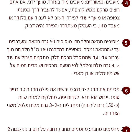
מועכים ומאווררים: מועכים מיד בעזרת מועך ידני. אם אתם
רוצים מרקם ממש קטיפתי, אפשר להעביר דרך מסננת
צפופה או מועך ייעודי לפירה. חשוב לא לעבוד עם בלנדר או
מעבד מזון, כי העמילן משתחרר והפירה נהיה דביק.
מוסיפים חמאה וחלב חם: מוסיפים 50 גרם חמאה ומערבבים
עד שהחמאה נמסה. מוסיפים בהדרגה 180 מ"ל חלב חם תוך
ערבוב עדין עד שמתקבל מרקם חלק. מתקנים תיבול עם עוד
3–4 גרם מלח ופלפל לפי הטעם. מכסים ושומרים חמים על
אש מינימלית או בן מארי.
מכינים את הדג לצריבה: מייבשים את פילה הדג היטב בנייר
סופג. ייבוש הוא תנאי לקרום יפה. מחלקים למנות שוות
(כ-150 גרם ליחידה) ומתבלים ב-2–3 גרם מלח ופלפל משני
הצדדים.
מחממים מחבת: מחממים מחבת רחבה על חום בינוני-גבוה 2