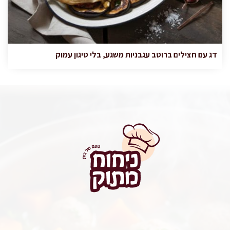
דג עם חצילים ברוטב עגבניות משגע, בלי טיגון עמוק