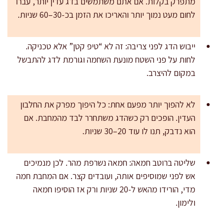
מתפרק בקלות. אם אתם משתמשים בדג עדין יותר, עברו
לחום מעט נמוך יותר והאריכו את הזמן בכ-30–60 שניות.
ייבוש הדג לפני צריבה: זה לא “טיפ קטן” אלא טכניקה.
לחות על פני השטח מונעת השחמה וגורמת לדג להתבשל
במקום להיצרב.
לא להפוך יותר מפעם אחת: כל היפוך מפרק את החלבון
העדין. הופכים רק כשהדג משתחרר לבד מהמחבת. אם
הוא נדבק, תנו לו עוד 20–30 שניות.
שליטה ברוטב חמאה: חמאה נשרפת מהר. לכן מנמיכים
אש לפני שמוסיפים אותה, ועובדים קצר. אם המחבת חמה
מדי, הורידו מהאש ל-20 שניות ורק אז הוסיפו חמאה
ולימון.