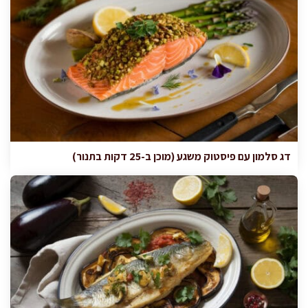
דג סלמון עם פיסטוק משגע (מוכן ב-25 דקות בתנור)