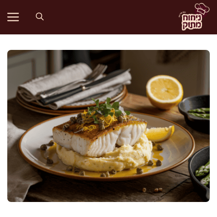
דלג
תוכן