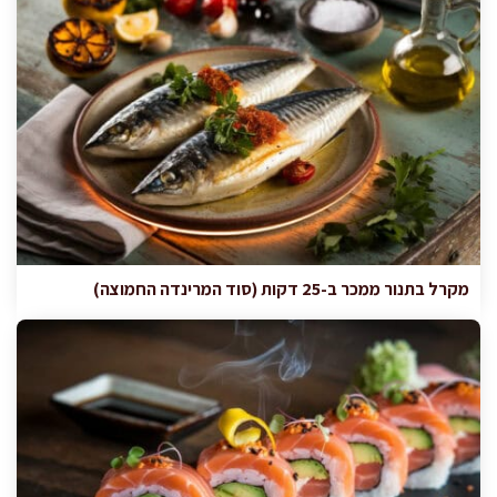
מקרל בתנור ממכר ב-25 דקות (סוד המרינדה החמוצה)