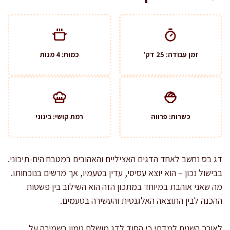
זמן עבודה: 25 דק'
כמות: 4 מנות
כשרות: פרווה
רמת קושי: בינוני
דג בס נחשב לאחד הדגים האציליים והאהובים במטבח הים-תיכוני.
בבישול נכון – הוא יוצא עסיסי, עדין בטעמיו, אך מרשים בנוכחותו.
מה שאני אוהבת במיוחד במתכון הזה הוא השילוב בין פשטות
ההכנה לבין התוצאה האלגנטית והעשירה בטעמים.
לאורך השנים למדתי כי הסוד לדג מושלם טמון בשמירה על