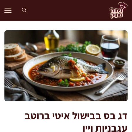
דלג
תוכן
דג בס בבישול איטי ברוטב
עגבניות ויין