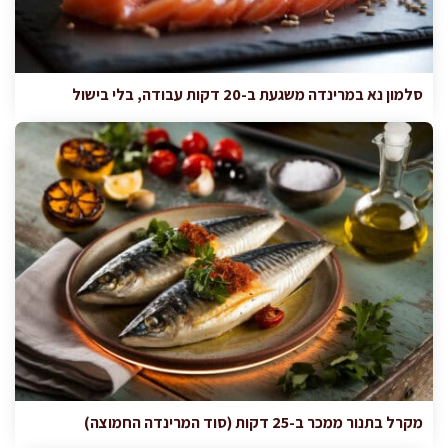
סלמון נא במרינדה משגעת ב-20 דקות עבודה, בלי בישול
מקרל בתנור ממכר ב-25 דקות (סוד המרינדה החמוצה)