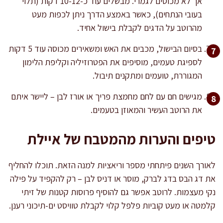
אך לא מכוסים לגמרי. מבשלים עוד כ-10-12 דקות (תלוי
בעובי הנתחים), כאשר באמצע הדרך ניתן לכפות מעט
מהרוטב על הדגים לקבלת בישול אחיד.
בסיום הבישול, מכבים את האש ומשאירים מכוסה עוד 5 דקות
לספיגת טעמים, מוסיפים את הפטרוזיליה וקליפת הלימון
המגוררת, טועמים ומתקנים תיבול.
מגישים חם עם לחם מחמצת פריך או אורז לבן – ליישר איתם
את הרוטב העשיר והמאוזן בטעמים.
טיפים והערות מהמטבח של איילת
לאורך השנים פיתחתי מספר וריאציות למנה הזאת. תוכלו להחליף
את דג הבס בדג לברק, מוסר או דניס לבן – רק להקפיד על פילה
נקי מעצמות. לרוטב אפשר גם להוסיף פרוסות קטנות של זיתי
קלמטה או מעט קוביות פלפל קלוי לקבלת טוויסט ים-תיכוני רענן.