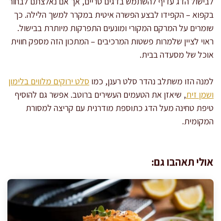
לבישול הדג עדיף להשתמש בדגים טריים, אך אם נאלצתם לבחור
בקפוא – הקפידו לבצע הפשרה איטית במקרר למשך הלילה. כך
שומרים על המרקם המקורי ומונעים התפרקות מיותרת בבישול.
ראוי לציין שלמרות פשטות המרכיבים – המתכון הזה מספק חווית
אוכל של מסעדה בבית.
למנה הזו משתלב נהדר סלט רענן, כמו
סלט ירוקים מלווים בלימון
ושמן זית
, שיאזן את הטעמים העשירים ברוטב. אפשר גם להוסיף
טיפת טחינה מעל הדג כתוספת מודרנית עם קריצה למסורת
המקומית.
אולי תאהבו גם: