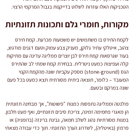
הטכניקות האלו עוזרות לשלוט בדייקנות בגבול המרקמי הרצוי.
מקורות, חומרי גלם ותכונות תזונתיות
לקמח התירס בו משתמשים יש משמעות מכרעת. קמח תירס
צהוב, איטלקי עתיר גלוקן, מעניק צבע עמוק וטעם דגנים מודגש,
בעוד שגרסאות קמח תירס לבן יוצרים ממליגה עדינה עם מתיקות
קלה ועפיצות כמעט ניטרלית. בבחירת קמח שמתי לב שהתירס
הגס (stone-ground) מספק עקביות שונה מהקמח הקנוי
המעובד – כלומר, תוצאה ביתית מסורתית תצא כמעט בכל פעם
שונה במרקם ובטעם.
פולנטה וממליגה נתפסות כמנות "פשוטות", אך מבחינה תזונתית
הן מאגרי פחמימה זמינה, צריכת סיבים תזונתיים, ואף מעט חלבון.
במנות מסורתיות נהוג לשלב חמאה, גבינת ברינזה (ברומניה) או
פרמזן (באיטליה), לשדרוג הערך התזונתי. תוך כדי עבודה מצאתי