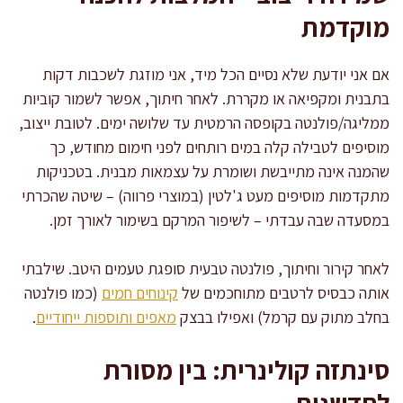
מוקדמת
אם אני יודעת שלא נסיים הכל מיד, אני מוזגת לשכבות דקות
בתבנית ומקפיאה או מקררת. לאחר חיתוך, אפשר לשמור קוביות
ממליגה/פולנטה בקופסה הרמטית עד שלושה ימים. לטובת ייצוב,
מוסיפים לטבילה קלה במים רותחים לפני חימום מחודש, כך
שהמנה אינה מתייבשת ושומרת על עצמאות מבנית. בטכניקות
מתקדמות מוסיפים מעט ג'לטין (במוצרי פרווה) – שיטה שהכרתי
במסעדה שבה עבדתי – לשיפור המרקם בשימור לאורך זמן.
לאחר קירור וחיתוך, פולנטה טבעית סופגת טעמים היטב. שילבתי
אותה כבסיס לרטבים מתוחכמים של
קינוחים חמים
(כמו פולנטה
בחלב מתוק עם קרמל) ואפילו בבצק
מאפים ותוספות ייחודיים
.
סינתזה קולינרית: בין מסורת
לחדשנות