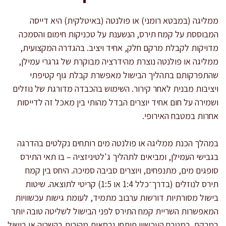
ממליגה (במבטא רומני) או פולנטה (באיטלקית) היא דייסה
המבוססת על קמח תירס, הנשענת על טכניקות חימום והסמכה
מדויקות לקבלת מרקם חלק, אחיד ויציב. בהגדרה המקצועית,
ממליגה או פולנטה נוצרת מהידרציה מבוקרת של גרגרי עמילן,
שהתפרקותם בתהליך הבישול מאפשרת קבלת גוף קטיפתי
ויציבות מבנית לאחר קירור. השימוש בהכבדה מדורגת של נוזלים
ושמירה על חום אחיד יוצרים הבדל מהותי בין מאכל זה לדייסות
אחרות במטבח האירופי.
במהלך הכנת ממליגה או פולנטה מים רותחים נקלטים בהדרגה
בגבישי העמילן, ומביאים לתהליך ג'לטיניזציה – בו תאי התירס
סופגים מים, מתנפחים, ויוצרים סביבה סמיכה. היחס בין קמח
תירס לנוזלים (בדרך־כלל 1:4 או 1:5) קריטי לתוצאה. שיטות
בישול מסורתיות דורשות ערבוב מתמיד, לעומת גישות עכשוויות
המאפשרות השריית קמח התירס לפני הבישול לשליטה טובה יותר
במרקם. במטבח העכשווי פיתחו גרסאות מהירות בהשריה או בישול