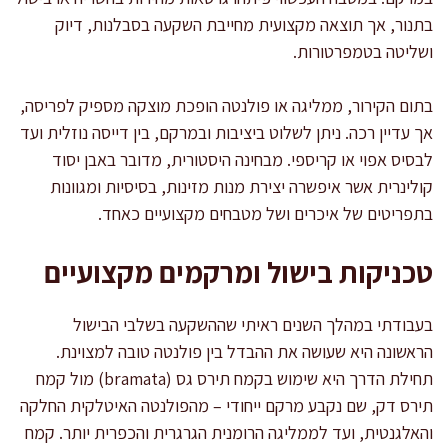
בתנור, אך תוצאה מקצועית מחייבת השקעה בסבלנות, דיוק
ושליטה בטמפרטורות.
בתום הקירור, ממליגה או פולנטה הופכת מוצקה מספיק לפריסה,
אך עדיין רכה. ניתן לשלוט ביציבות ובמרקם, בין דייסה נוזלית ועד
לבסיס אפוי או קריספי. מבחינה היסטורית, מדובר באבן יסוד
קולינרית אשר איפשרה יצירת מנות מזינות, בסיסיות ומגוונות
בתפריטים של איכרים ושל מטבחים מקצועיים כאחד.
טכניקות בישול ומרקמים מקצועיים
בעבודתי במהלך השנים ראיתי שההשקעה בשלבי הבישול
הראשונה היא שעושה את ההבדל בין פולנטה טובה למצוינת.
תחילת הדרך היא שימוש בקמח תירס גס (bramata) מול קמח
תירס דק, שם נקבע מרקם ייחודי – מהפולנטה האיטלקית החלקה
והאלגנטית, ועד לממליגה הרומנית הגרגרית והכפרית יותר. קמח