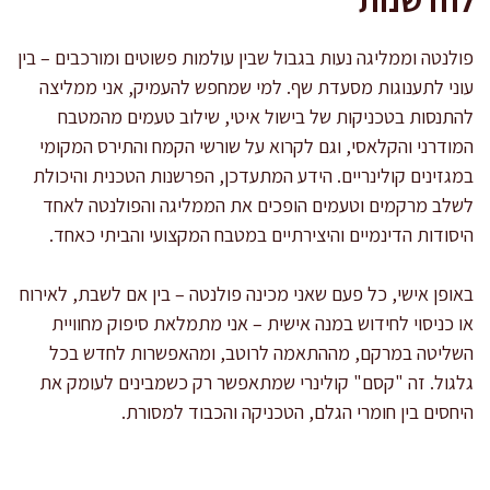
פולנטה וממליגה נעות בגבול שבין עולמות פשוטים ומורכבים – בין
עוני לתענוגות מסעדת שף. למי שמחפש להעמיק, אני ממליצה
להתנסות בטכניקות של בישול איטי, שילוב טעמים מהמטבח
המודרני והקלאסי, וגם לקרוא על שורשי הקמח והתירס המקומי
במגזינים קולינריים. הידע המתעדכן, הפרשנות הטכנית והיכולת
לשלב מרקמים וטעמים הופכים את הממליגה והפולנטה לאחד
היסודות הדינמיים והיצירתיים במטבח המקצועי והביתי כאחד.
באופן אישי, כל פעם שאני מכינה פולנטה – בין אם לשבת, לאירוח
או כניסוי לחידוש במנה אישית – אני מתמלאת סיפוק מחוויית
השליטה במרקם, מההתאמה לרוטב, ומהאפשרות לחדש בכל
גלגול. זה "קסם" קולינרי שמתאפשר רק כשמבינים לעומק את
היחסים בין חומרי הגלם, הטכניקה והכבוד למסורת.