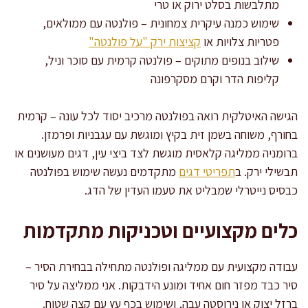
מתלבשות בסלט ירוק או טרי
שימוש כמנה עיקרית צמחונית – פולנטה עם ממולאים,
פטריות צלויות או
קציצות ירק "על פולנטה"
שילוב בנופים מתוקים – פולנטה קרמית עם סוכר וניל,
קליפות הדר וקרם מסקרפונה
הגישה האיטלקית רואה בפולנטה מרכיב יסוד לכל עונה – קרמית
בחורף, משוחה בשמן זית בקיץ ומוגשת עם עגבניות ופרמזן.
ברומניה ממליגה קלאסית מוגשת לצד ביצי עין, דגים מעושנים או
תבשילי ירק. ב
תפריטי דגים
מתקדמים נעשה שימוש בפולנטה
כבסיס נייטרלי שמבליט את טעמו העדין של הדג.
כלים מקצועיים וטכניקות מתקדמות
עבודה מקצועית עם ממליגה ופולנטה מתחילה בבחירת הסיר –
סיר כבד מפזר חום אחיד ומונע הידבקות. אני ממליצה על סיר
ברזל יצוק או נירוסטה עבה, ושימוש בכף עץ עם קצה שטוח.