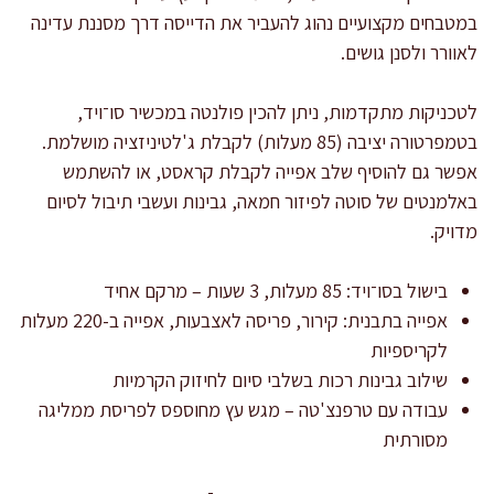
במטבחים מקצועיים נהוג להעביר את הדייסה דרך מסננת עדינה
לאוורר ולסנן גושים.
לטכניקות מתקדמות, ניתן להכין פולנטה במכשיר סו־ויד,
בטמפרטורה יציבה (85 מעלות) לקבלת ג'לטיניזציה מושלמת.
אפשר גם להוסיף שלב אפייה לקבלת קראסט, או להשתמש
באלמנטים של סוטה לפיזור חמאה, גבינות ועשבי תיבול לסיום
מדויק.
בישול בסו־ויד: 85 מעלות, 3 שעות – מרקם אחיד
אפייה בתבנית: קירור, פריסה לאצבעות, אפייה ב-220 מעלות
לקריספיות
שילוב גבינות רכות בשלבי סיום לחיזוק הקרמיות
עבודה עם טרפנצ'טה – מגש עץ מחוספס לפריסת ממליגה
מסורתית