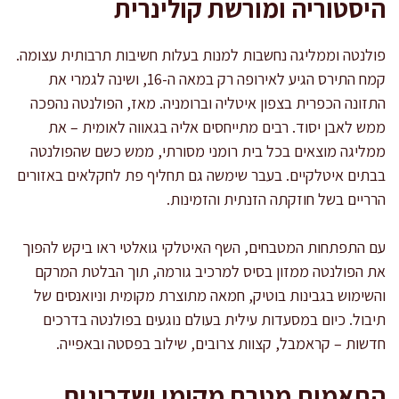
היסטוריה ומורשת קולינרית
פולנטה וממליגה נחשבות למנות בעלות חשיבות תרבותית עצומה.
קמח התירס הגיע לאירופה רק במאה ה-16, ושינה לגמרי את
התזונה הכפרית בצפון איטליה וברומניה. מאז, הפולנטה נהפכה
ממש לאבן יסוד. רבים מתייחסים אליה בגאווה לאומית – את
ממליגה מוצאים בכל בית רומני מסורתי, ממש כשם שהפולנטה
בבתים איטלקיים. בעבר שימשה גם תחליף פת לחקלאים באזורים
הרריים בשל חוזקתה הזנתית והזמינות.
עם התפתחות המטבחים, השף האיטלקי גואלטי ראו ביקש להפוך
את הפולנטה ממזון בסיס למרכיב גורמה, תוך הבלטת המרקם
והשימוש בגבינות בוטיק, חמאה מתוצרת מקומית וניואנסים של
תיבול. כיום במסעדות עילית בעולם נוגעים בפולנטה בדרכים
חדשות – קראמבל, קצוות צרובים, שילוב בפסטה ובאפייה.
התאמות מטבח מקומי ושדרוגים