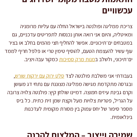
עכשוויים
צריכת ממליגה ופולנטה בישראל החלה עם עליות מרומניה
ומאיטליה, והיום אני רואה אותן נכנסות לתפריטים עדכניים, גם
במטבחים ים־תיכוניים. אפשר להחליף חצי מהמים בחלב או בציר
עוף עשיר להעצמת הטעם, להוסיף טימין טרי או פלפל חריף לממד
ים־תיכוני, ולשלב ב
מנות מרק סמיכות
כמקור עבה ויציב.
בעבודתי אני משלבת פולנטה לצד
סלט ירוק עם ירקות שורש
,
ובגרסה מתקדמת מגישה ממליגה מצוננת עם נתחי דג מעושן
וקרם גבינת עיזים חמוצה. דמיינו שולחן קיץ: פולנטה צלויה צרובה
על הגריל, פטריות צלויות מעל וקצת שמן זית כתית. כל ביס
מספר סיפור של יחס עמוק בין מסורת מקומית לעדכנות
בינלאומית.
שמירה וייצוב – המלצות להכנה