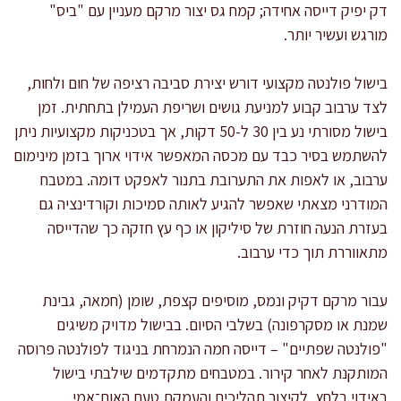
דק יפיק דייסה אחידה; קמח גס יצור מרקם מעניין עם "ביס"
מורגש ועשיר יותר.
בישול פולנטה מקצועי דורש יצירת סביבה רציפה של חום ולחות,
לצד ערבוב קבוע למניעת גושים ושריפת העמילן בתחתית. זמן
בישול מסורתי נע בין 30 ל-50 דקות, אך בטכניקות מקצועיות ניתן
להשתמש בסיר כבד עם מכסה המאפשר אידוי ארוך בזמן מינימום
ערבוב, או לאפות את התערובת בתנור לאפקט דומה. במטבח
המודרני מצאתי שאפשר להגיע לאותה סמיכות וקורדינציה גם
בעזרת הנעה חוזרת של סיליקון או כף עץ חזקה כך שהדייסה
מתאווררת תוך כדי ערבוב.
עבור מרקם דקיק ונמס, מוסיפים קצפת, שומן (חמאה, גבינת
שמנת או מסקרפונה) בשלבי הסיום. בבישול מדויק משיגים
"פולנטה שפתיים" – דייסה חמה הנמרחת בניגוד לפולנטה פרוסה
המותקנת לאחר קירור. במטבחים מתקדמים שילבתי בישול
באידוי בלחץ, לקיצור תהליכים והעמקת טעם האום־אמי.