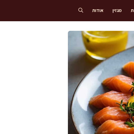
ת
מגזין
אודות