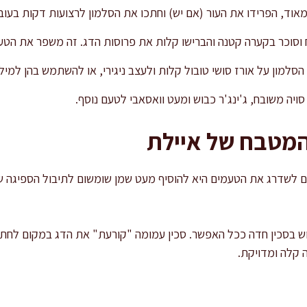
ד, הפרידו את העור (אם יש) וחתכו את הסלמון לרצועות דקות בעובי של 0.5
 וסוכר בקערה קטנה והברישו קלות את פרוסות הדג. זה משפר את הטע
הסלמון על אורז סושי טובול קלות ולעצב ניגירי, או להשתמש בהן למילו
יה משובח, ג'ינג'ר כבוש ומעט וואסאבי לטעם נוסף.
המטבח של איילת
ם לשדרג את הטעמים היא להוסיף מעט שמן שומשום לתיבול הספיגה ש
 בסכין חדה ככל האפשר. סכין עמומה "קורעת" את הדג במקום לחתוך
 קלה ומדויקת.