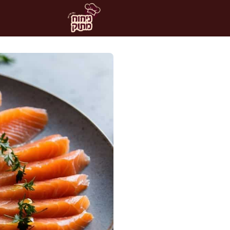
דלג
תוכן