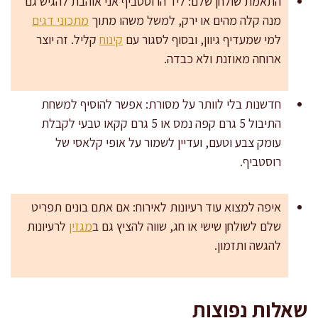
התאמת שולחן שלם: ליד הרוסטביף אני אוהבת להגיש גם
מנה קלה מהים או ירק, למשל משהו מתוך
מתכוני דגים
למי שמעדיף גיוון, ובסוף לסגור עם
קינוח
קליל. זה יוצר
ארוחה מאוזנת ולא כבדה.
חדשנות בלי לוותר על מסורת: אפשר להוסיף למשחת
התיבול 5 גרם קפה נמס או 5 גרם קקאו טבעי לקבלת
עומק צבע וטעם, ועדיין לשמור על אופי קלאסי של
רוסטביף.
איפה למצוא עוד רעיונות לאירוח: אם אתם בונים תפריט
שלם לשולחן שישי או חג, שווה להציץ גם ב
מגזין
לרעיונות
להגשה ותזמון.
שאלות נפוצות