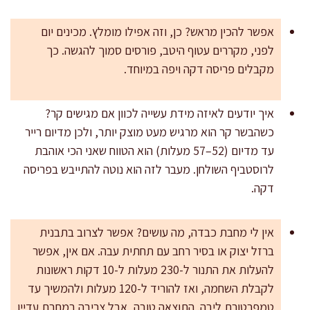
אפשר להכין מראש? כן, וזה אפילו מומלץ. מכינים יום
לפני, מקררים עטוף היטב, פורסים סמוך להגשה. כך
מקבלים פריסה דקה ויפה במיוחד.
איך יודעים לאיזה מידת עשייה לכוון אם מגישים קר?
כשהבשר קר הוא מרגיש מעט מוצק יותר, ולכן מדיום רייר
עד מדיום (52–57 מעלות) הוא הטווח שאני הכי אוהבת
לרוסטביף השולחן. מעבר לזה הוא נוטה להתייבש בפריסה
דקה.
אין לי מחבת כבדה, מה עושים? אפשר לצרוב בתבנית
ברזל יצוק או בסיר רחב עם תחתית עבה. אם אין, אפשר
להעלות את התנור ל-230 מעלות ל-10 דקות ראשונות
לקבלת השחמה, ואז להוריד ל-120 מעלות ולהמשיך עד
טמפרטורת ליבה. התוצאה טובה, אבל צריבה במחבת עדיין