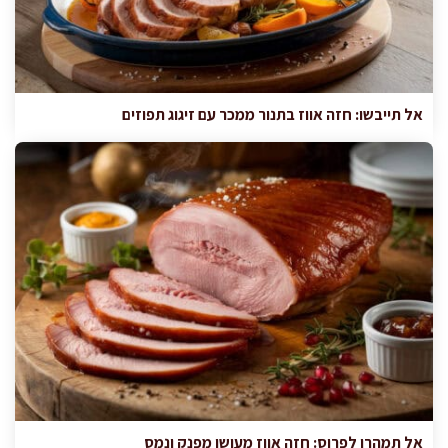
אל תייבשו: חזה אווז בתנור ממכר עם זיגוג תפוזים
אל תמהרו לפרוס: חזה אווז מעושן מפנק ונמס