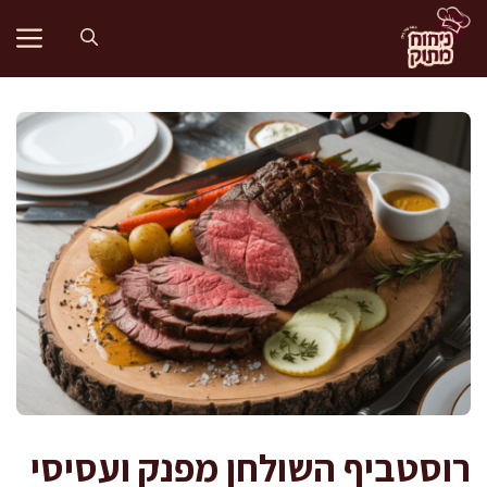
דלג
תוכן
רוסטביף השולחן מפנק ועסיסי