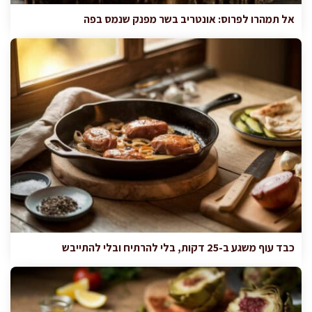
אל תמהרו לפרוס: אונטריב בשר מפנק שנמס בפה
כבד עוף משגע ב-25 דקות, בלי להרתיח ובלי להתייבש