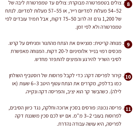
צולים בטמפרטורה מבוקרת: צולים עד טמפרטורת ליבה של
52–54 מעלות למדיום רייר, או 55–57 מעלות למדיום. לנתח
של 1,200 גרם זה לרוב 50–75 דקות, אבל תמיד עובדים לפי
טמפרטורה ולא לפי זמן.
מנוחה קריטית: מוציאים את הנתח מהתנור ומניחים על קרש.
מכסים רפוי בנייר אלומיניום ל-20 דקות. המנוחה מאפשרת
לסיבי השריר להירגע והמיצים להתפזר מחדש.
קירור לפריסה דקה: כדי לקבל פרוסות של רוסטביף השולחן
כמו בדלפק, מקררים את הנתח עטוף היטב 3–6 שעות (או
לילה). כשהבשר קר הוא יציב, והפריסה דקה ונקייה.
פריסה נכונה: פורסים בסכין ארוכה וחלקה, נגד כיוון הסיבים,
לפרוסות בעובי 2–3 מ"מ. אם יש לכם סכין משוננת דקה
לפריסה, היא עושה עבודה נהדרת.