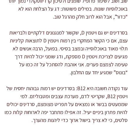
שוב ושוב לשיפור פרופיל שומנים ולסיכון קרדיווסקולרי נמוך יותר
באוכלוסיות שונות. במילים פשוטות: דג על הצלחת הוא לא
“כדור”, אבל הוא לרוב חלק מהרגל טוב.
בסרדינים יש גם ויטמין D, שקשור למנגנונים דלקתיים ולבריאות
עצם, אם כי הקשר המחקרי בין רמות ויטמין D לתוצאות קליניות
תלוי מאוד באוכלוסייה ובמצב בסיסי. בפועל, הרבה אנשים לא
מגיעים לצריכת ויטמין D מספקת, ודג שומני יכול להיות דרך
טעימה לצמצם פערים. אני אוהבת להסתכל על זה כמו על
“בונוס” שמגיע יחד עם החלבון.
עוד נקודה חשובה היא B12: בסרדינים יש רמות גבוהות יחסית של
ויטמין B12, שקריטי לדם, מערכת עצבים ומטבוליזם. למי
שממעטים בבשר או נמצאים על תפריט מצומצם, סרדינים יכולים
להיות פתרון ביניים יעיל. זה אפילו מתחבר יפה לארוחות קלות כמו
סלטים, כי לא צריך בישול ארוך כדי ליהנות מהערך.