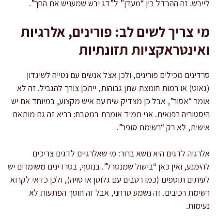
לייבש. זה ההבדל בין “מעדן” ל”דג יבש שמעניש את החך”.
מי צריך לשים לב: פורינים, אלרגיות
ואינטראקציות תזונתיות
סרדינים מכילים פורינים, ולכן אצל אנשים עם נטייה לשיגדון
(גאוט) או רמות חומצת שתן גבוהות, ייתכן צורך להגביל. זה לא
אומר “אסור”, אבל כן מצדיק שיח עם איש מקצוע, במיוחד אם יש
היסטוריה רפואית. אני תמיד אומרת במטבח: בריא זה גם מותאם
אישית, לא רק “רשימת סופר”.
אלרגיה לדגים היא נושא ברור: מי שאלרגיים לדגים צריכים
להימנע, ואין כאן “בישול שמנטרל”. בנוסף, בסרדינים משומרים יש
לעיתים תוספים (כמו רטבים עם גלוטן או סויה), ולכן כדאי לקרוא
רשימת רכיבים. זה נשמע טרחני, אבל זה חוסך הפתעות לא
נעימות.