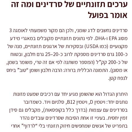
ערכים תזונתיים של סרדינים ומה זה
אומר בפועל
סרדינים נחשבים לדג שומני, ולכן הם מקור משמעותי לאומגה 3
מסוג EPA ו-DHA. לפי נתונים תזונתיים מקובלים במאגרי מידע
מקצועיים (כמו USDA) ובסקירות של ארגונים תזונתיים, מנה של
כ-100 גרם סרדינים מספקת לרוב כ-20–25 גרם חלבון, ובטווח
של כ-200 קק”ל (המספר משתנה לפי אם זה טרי, משומר בשמן,
או מסונן). התמונה הכללית ברורה: הרבה חלבון ושומן “טוב” ביחס
לנפח קטן.
היתרון הגדול הוא שהשומן מגיע יחד עם רכיבים שמעט מזונות
נותנים יחד: ויטמין D, ויטמין B12, סלניום ויוד. כשמדובר
בסרדינים עם עצמות (בדרך כלל בקופסאות), מקבלים גם סידן
זמין יחסית. בעיניי זו אחת הסיבות שסרדינים עובדים נהדר
בתפריט של אנשים שמחפשים חיזוק תזונתי בלי “לרדוף” אחרי