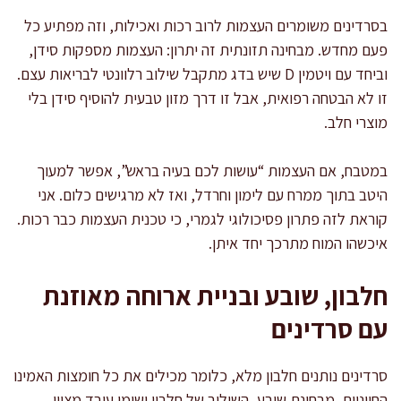
בסרדינים משומרים העצמות לרוב רכות ואכילות, וזה מפתיע כל
פעם מחדש. מבחינה תזונתית זה יתרון: העצמות מספקות סידן,
וביחד עם ויטמין D שיש בדג מתקבל שילוב רלוונטי לבריאות עצם.
זו לא הבטחה רפואית, אבל זו דרך מזון טבעית להוסיף סידן בלי
מוצרי חלב.
במטבח, אם העצמות “עושות לכם בעיה בראש”, אפשר למעוך
היטב בתוך ממרח עם לימון וחרדל, ואז לא מרגישים כלום. אני
קוראת לזה פתרון פסיכולוגי לגמרי, כי טכנית העצמות כבר רכות.
איכשהו המוח מתרכך יחד איתן.
חלבון, שובע ובניית ארוחה מאוזנת
עם סרדינים
סרדינים נותנים חלבון מלא, כלומר מכילים את כל חומצות האמינו
החיוניות. מבחינת שובע, השילוב של חלבון ושומן עובד מצוין,