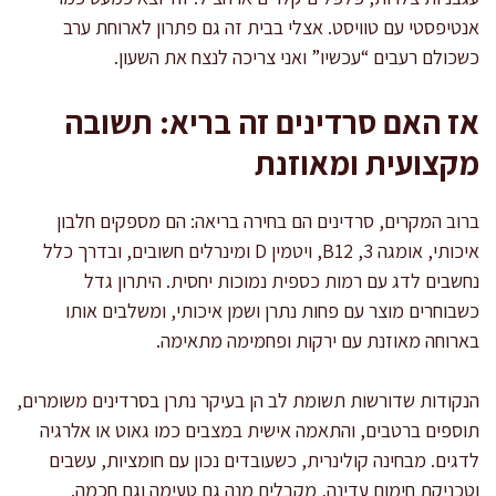
אנטיפסטי עם טוויסט. אצלי בבית זה גם פתרון לארוחת ערב
כשכולם רעבים “עכשיו” ואני צריכה לנצח את השעון.
אז האם סרדינים זה בריא: תשובה
מקצועית ומאוזנת
ברוב המקרים, סרדינים הם בחירה בריאה: הם מספקים חלבון
איכותי, אומגה 3, B12, ויטמין D ומינרלים חשובים, ובדרך כלל
נחשבים לדג עם רמות כספית נמוכות יחסית. היתרון גדל
כשבוחרים מוצר עם פחות נתרן ושמן איכותי, ומשלבים אותו
בארוחה מאוזנת עם ירקות ופחמימה מתאימה.
הנקודות שדורשות תשומת לב הן בעיקר נתרן בסרדינים משומרים,
תוספים ברטבים, והתאמה אישית במצבים כמו גאוט או אלרגיה
לדגים. מבחינה קולינרית, כשעובדים נכון עם חומציות, עשבים
וטכניקת חימום עדינה, מקבלים מנה גם טעימה וגם חכמה.