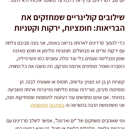
יום טוב לסרדינים. עדיף אז ללכת על משומר איכותי ולא להמר.
שילובים קולינריים שמחזקים את
הבריאות: חומציות, ירקות וקטניות
כדי להפוך סרדינים לארוחה בריאה באמת, אני בונה סביבם צלחת
עם ירקות טריים או מבושלים. חומציות מלימון או חומץ מאזנת
שומן ומבליטה טעמים בלי עוד מלח. עשבים כמו פטרוזיליה,
כוסברה ושמיר מוסיפים ארומה ומרקם, וזה משנה את כל החוויה.
קטניות הן בן זוג מצוין: עדשים, חומוס או שעועית לבנה. הן
מוסיפות סיבים, מורידות עומס מליחות ומייצרות ארוחה משביעה
במיוחד. אם אתם מחפשים עוד רעיונות לתוספות שמחזיקות מנה,
אני משתמשת הרבה בהשראה מ-
במתכוני התוספות
.
ומי שאוהבים משחקים של “ים ואדמה”, אפשר לשלב סרדינים עם
עגבניות צלויות, פלפלים קלויים או חציל. זה יוצא כמעט כמו