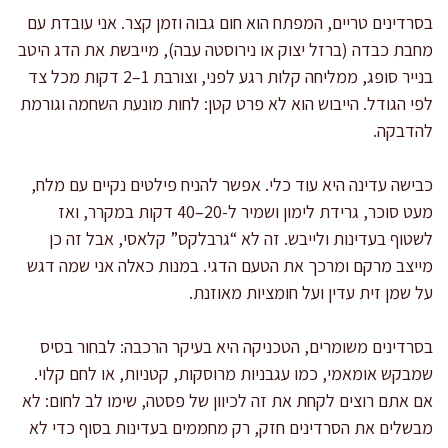
בסרדינים טריים, המפתח הוא חום גבוה וזמן קצר. אני עובדת עם
מחבת כבדה (ברזל יצוק או נירוסטה עבה), מייבשת את הדג היטב
בנייר סופג, ממליחה קלות רגע לפני, וצורבת 1–2 דקות מכל צד
לפי הגודל. הייבוש הוא לא פרט קטן: לחות מונעת השחמה וגורמת
להדבקה.
כבישה עדינה היא עוד כלי. אפשר להניח פילטים נקיים עם מלח,
מעט סוכר, גרידת לימון ושמיר ל-20–40 דקות במקרר, ואז
לשטוף בעדינות ולייבש. זה לא “גרבלקס” קלאסי, אבל זה כן
מייצב מרקם ומרכך את הטעם הדגי. במנות כאלה אני שמה דגש
על שמן זית עדין ועל חומציות מאוזנת.
בסרדינים משומרים, הטכניקה היא בעיקר הרכבה: לבחור בסיס
שמבקש אומאמי, כמו עגבניות מרוסקות, קטניות, או לחם קלוי.
אם אתם רוצים לקחת את זה לכיוון של פסטה, שימו לב לחום: לא
מבשלים את הסרדינים חזק, רק מחממים בעדינות בסוף כדי לא