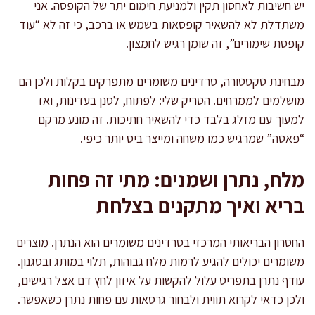
יש חשיבות לאחסון תקין ולמניעת חימום יתר של הקופסה. אני
משתדלת לא להשאיר קופסאות בשמש או ברכב, כי זה לא “עוד
קופסת שימורים”, זה שומן רגיש לחמצון.
מבחינת טקסטורה, סרדינים משומרים מתפרקים בקלות ולכן הם
מושלמים לממרחים. הטריק שלי: לפתוח, לסנן בעדינות, ואז
למעוך עם מזלג בלבד כדי להשאיר חתיכות. זה מונע מרקם
“פאטה” שמרגיש כמו משחה ומייצר ביס יותר כיפי.
מלח, נתרן ושמנים: מתי זה פחות
בריא ואיך מתקנים בצלחת
החסרון הבריאותי המרכזי בסרדינים משומרים הוא הנתרן. מוצרים
משומרים יכולים להגיע לרמות מלח גבוהות, תלוי במותג ובסגנון.
עודף נתרן בתפריט עלול להקשות על איזון לחץ דם אצל רגישים,
ולכן כדאי לקרוא תווית ולבחור גרסאות עם פחות נתרן כשאפשר.