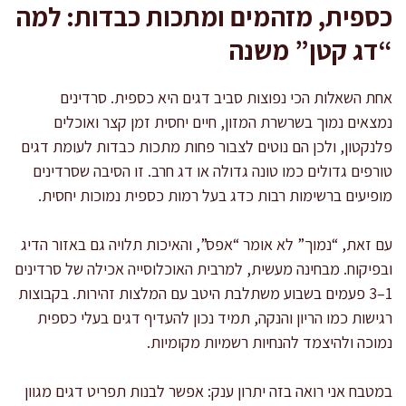
כספית, מזהמים ומתכות כבדות: למה
“דג קטן” משנה
אחת השאלות הכי נפוצות סביב דגים היא כספית. סרדינים
נמצאים נמוך בשרשרת המזון, חיים יחסית זמן קצר ואוכלים
פלנקטון, ולכן הם נוטים לצבור פחות מתכות כבדות לעומת דגים
טורפים גדולים כמו טונה גדולה או דג חרב. זו הסיבה שסרדינים
מופיעים ברשימות רבות כדג בעל רמות כספית נמוכות יחסית.
עם זאת, “נמוך” לא אומר “אפס”, והאיכות תלויה גם באזור הדיג
ובפיקוח. מבחינה מעשית, למרבית האוכלוסייה אכילה של סרדינים
1–3 פעמים בשבוע משתלבת היטב עם המלצות זהירות. בקבוצות
רגישות כמו הריון והנקה, תמיד נכון להעדיף דגים בעלי כספית
נמוכה ולהיצמד להנחיות רשמיות מקומיות.
במטבח אני רואה בזה יתרון ענק: אפשר לבנות תפריט דגים מגוון