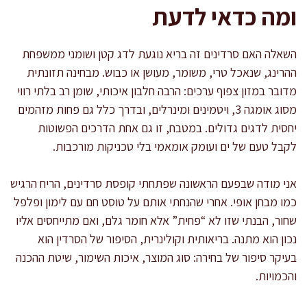
ומה כדאי לדעת
השאלה האם סרדינים זה בריא נוגעת לדג קטן ושומני ממשפחת
ההרינג, שנאכל טרי, משומר, מעושן או כבוש. מבחינה תזונתית
מדובר במזון צפוף ערכים: הרבה חלבון איכותי, שומן רב בלתי רווי
מסוג אומגה 3, ויטמינים ומינרלים, ובדרך כלל גם פחות מזהמים
יחסית לדגים גדולים. במטבח, זו גם אחת הדרכים הפשוטות
לקבל טעם של ים ועומק אומאמי בלי טכניקות מורכבות.
אני מודה שבפעם הראשונה שפתחתי קופסת סרדינים, הריח הרגיש
כמו מבחן אופי. אחרי שהנחתי אותם על טוסט חם עם לימון ופלפל
שחור, הבנתי שזו לא “פחית” אלא חומר גלם, ואם מתייחסים אליו
נכון הוא מתנה. בריאותית וקולינרית, הסיפור של הסרדין הוא
בעיקר סיפור של בחירה: סוג המוצר, איכות השימור, שיטת ההכנה
והכמויות.