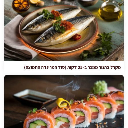
מקרל בתנור ממכר ב-25 דקות (סוד המרינדה החמוצה)