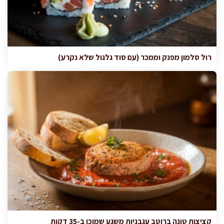
רול סלמון מפנק וממכר (עם סוד גלגול שלא נקרע)
קציצות טונה ברוטב עגבניות משגע שמוכן ב-35 דקות