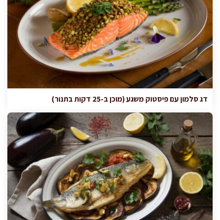
דג סלמון עם פיסטוק משגע (מוכן ב-25 דקות בתנור)