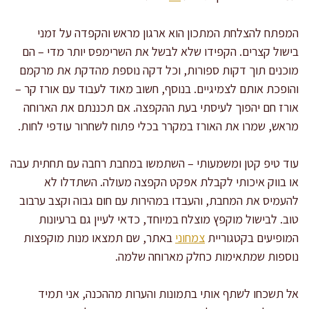
המפתח להצלחת המתכון הוא ארגון מראש והקפדה על זמני
בישול קצרים. הקפידו שלא לבשל את השרימפס יותר מדי – הם
מוכנים תוך דקות ספורות, וכל דקה נוספת מהדקת את מרקמם
והופכת אותם לצמיגיים. בנוסף, חשוב מאוד לעבוד עם אורז קר –
אורז חם יהפוך לעיסתי בעת ההקפצה. אם תכננתם את הארוחה
מראש, שמרו את האורז במקרר בכלי פתוח לשחרור עודפי לחות.
עוד טיפ קטן ומשמעותי – השתמשו במחבת רחבה עם תחתית עבה
או בווק איכותי לקבלת אפקט הקפצה מעולה. השתדלו לא
להעמיס את המחבת, והעבדו במהירות עם חום גבוה וקצב ערבוב
טוב. לבישול מוקפץ מוצלח במיוחד, כדאי לעיין גם ברעיונות
המופיעים בקטגוריית
צמחוני
באתר, שם תמצאו מנות מוקפצות
נוספות שמתאימות כחלק מארוחה שלמה.
אל תשכחו לשתף אותי בתמונות והערות מההכנה, אני תמיד