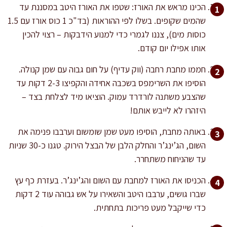
הכינו מראש את האורז: שטפו את האורז היטב במסננת עד
שהמים שקופים. בשלו לפי ההוראות (בד"כ 1 כוס אורז עם 1.5
כוסות מים), צננו לגמרי כדי למנוע הידבקות – רצוי להכין
אותו אפילו יום קודם.
חממו מחבת רחבה (ווק עדיף) על חום גבוה עם שמן קנולה.
הוסיפו את השרימפס בשכבה אחידה והקפיצו 2-3 דקות עד
שהצבע משתנה לורדרד עמוק. הוציאו מיד לצלחת בצד –
היזהרו לא לייבש אותם!
באותה מחבת, הוסיפו מעט שמן שומשום וערבבו פנימה את
השום, הג’ינג’ר והחלק הלבן של הבצל הירוק. טגנו כ-30 שניות
עד שהניחוח משתחרר.
הכניסו את האורז למחבת עם השום והג’ינג’ר. בעזרת כף עץ
שברו גושים, ערבבו היטב והשאירו על אש גבוהה עוד 2 דקות
כדי שייקבל מעט פריכות בתחתית.