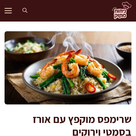
דלג
תוכן
שרימפס מוקפץ עם אורז
בסמטי וירוקים