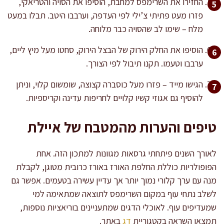
החזירו את השרימפס למחבת, הוסיפו את הסויה והטריאקי,
פזרו מעט פתיתי צ’ילי לפי העדפה, וערבבו היטב. תבלו במעט
מלח – שימו לב שהסויה כבר מלוחה.
הוסיפו את החלק הירוק של הבצל הירוק, סחטו מעל מיץ ליים,
ערבבו וטעמו. תקנו תיבול לפי הצורך.
הגישו מייד – פזרו מעל כוסברה קצוצה, שומשום קלוי, וניתן
להוסיף גם אגוזי קשיו קלויים לחריפות עדינה וקריספיות.
טיפים והערות מהמטבח של איילת
לאורך השנים פיתחתי גרסאות מגוונות למתכון הזה. אחת
הפופולריות כוללת החלפת האורז באורז כרובית מטוגן, לקבלת
מנה עם ערך קלורי נמוך יותר אך עדיין עשירה בטעמים. אפשר גם
לשלב נתחי עוף במקום השרימפס לתוצאה שמתאימה למי
שמעדיפים עוף. לאוכלי הדגים שמתעניינים בוריאציות נוספות,
תמצאו השראה בקטגוריית
דג
באתר.