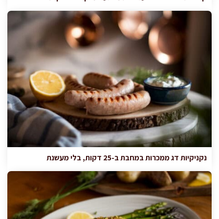
נקניקיות דג ממכרות במחבת ב-25 דקות, בלי מעשנת