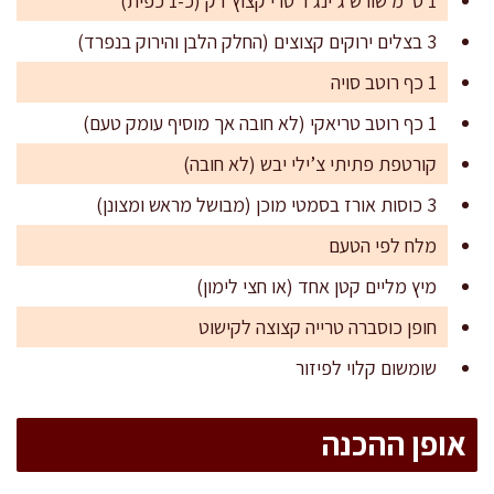
1 ס"מ שורש ג’ינג’ר טרי קצוץ דק (כ-1 כפית)
3 בצלים ירוקים קצוצים (החלק הלבן והירוק בנפרד)
1 כף רוטב סויה
1 כף רוטב טריאקי (לא חובה אך מוסיף עומק טעם)
קורטפת פתיתי צ’ילי יבש (לא חובה)
3 כוסות אורז בסמטי מוכן (מבושל מראש ומצונן)
מלח לפי הטעם
מיץ מליים קטן אחד (או חצי לימון)
חופן כוסברה טרייה קצוצה לקישוט
שומשום קלוי לפיזור
אופן ההכנה