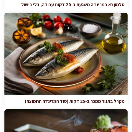
סלמון נא במרינדה משגעת ב-20 דקות עבודה, בלי בישול
מקרל בתנור ממכר ב-25 דקות (סוד המרינדה החמוצה)