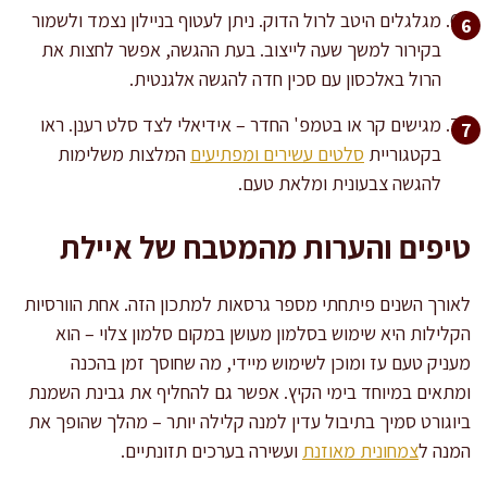
מגלגלים היטב לרול הדוק. ניתן לעטוף בניילון נצמד ולשמור
בקירור למשך שעה לייצוב. בעת ההגשה, אפשר לחצות את
הרול באלכסון עם סכין חדה להגשה אלגנטית.
מגישים קר או בטמפ' החדר – אידיאלי לצד סלט רענן. ראו
בקטגוריית
סלטים עשירים ומפתיעים
המלצות משלימות
להגשה צבעונית ומלאת טעם.
טיפים והערות מהמטבח של איילת
לאורך השנים פיתחתי מספר גרסאות למתכון הזה. אחת הוורסיות
הקלילות היא שימוש בסלמון מעושן במקום סלמון צלוי – הוא
מעניק טעם עז ומוכן לשימוש מיידי, מה שחוסך זמן בהכנה
ומתאים במיוחד בימי הקיץ. אפשר גם להחליף את גבינת השמנת
ביוגורט סמיך בתיבול עדין למנה קלילה יותר – מהלך שהופך את
המנה ל
צמחונית מאוזנת
ועשירה בערכים תזונתיים.