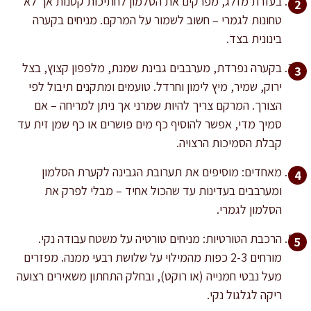
בעזרת מזלג, מפרקים את הסלמון לחתיכות קטנות אך לא
טחונות לגמרי – חשוב לשמור על המרקם. מניחים בקערה
בינונית בצד.
בקערה נפרדת, מערבבים גבינת שמנת, מלפפון קצוץ, בצל
ירוק, שמיר, מיץ לימון וחרדל. טועמים ומתקנים תיבול לפי
הצורך. המרקם צריך להיות שמרני אך ניתן למריחה – אם
סמיך מדי, אפשר להוסיף כף מים פושרים או כף שמן זית עד
קבלת הסמיכות הרצויה.
מאחדים: מוסיפים את תערובת הגבינה לקערת הסלמון
ומערבבים בעדינות עד שהכול אחיד – מבלי לפרק את
הסלמון לגמרי.
הרכבת הטורטיות: מניחים טורטיה על משטח עבודה נקי.
מורחים 2-3 כפות מהמילוי על שלושת רבעי ממנה. מפזרים
מעל נבטי חמנייה (או רוקט), ובחלק התחתון משאירים רצועה
ריקה לגלגול נקי.