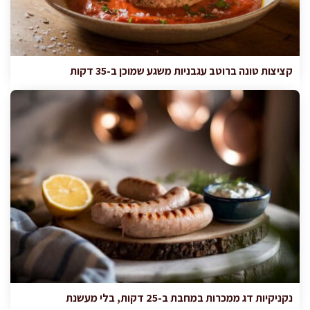
קציצות טונה ברוטב עגבניות משגע שמוכן ב-35 דקות
נקניקיות דג ממכרות במחבת ב-25 דקות, בלי מעשנת