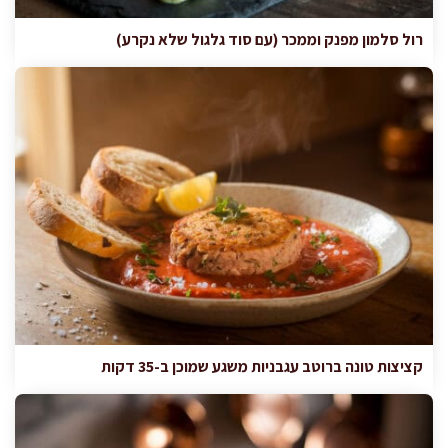
רול סלמון מפנק וממכר (עם סוד גלגול שלא נקרע)
קציצות טונה ברוטב עגבניות משגע שמוכן ב-35 דקות