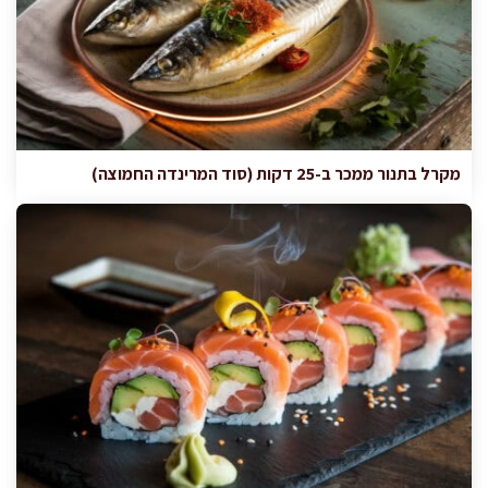
מקרל בתנור ממכר ב-25 דקות (סוד המרינדה החמוצה)