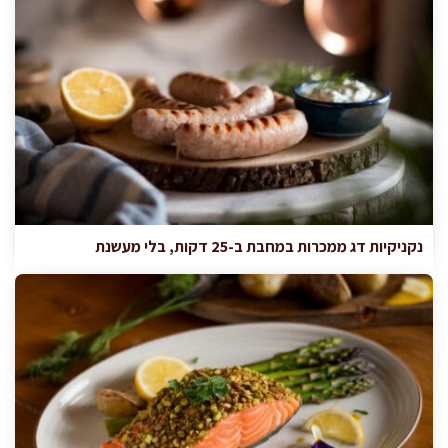
נקניקיות דג ממכרות במחבת ב-25 דקות, בלי מעשנת