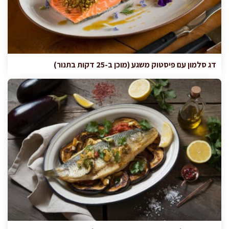
דג סלמון עם פיסטוק משגע (מוכן ב-25 דקות בתנור)