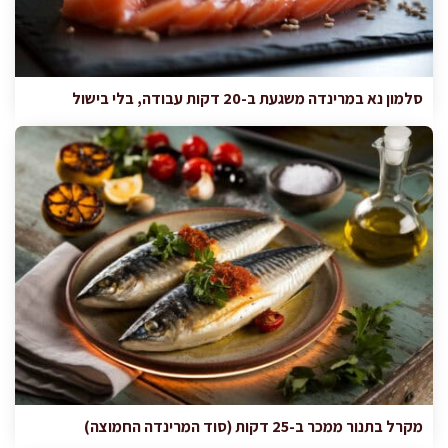
סלמון נא במרינדה משגעת ב-20 דקות עבודה, בלי בישול
מקרל בתנור ממכר ב-25 דקות (סוד המרינדה החמוצה)