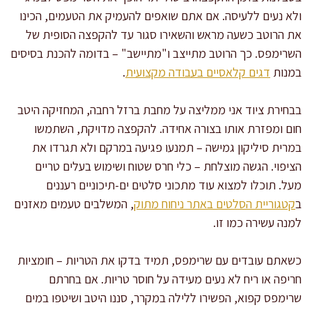
ולא נעים ללעיסה. אם אתם שואפים להעמיק את הטעמים, הכינו
את הרוטב כשעה מראש והשאירו סגור עד להקפצה הסופית של
השרימפס. כך הרוטב מתייצב ו"מתיישב" – בדומה להכנת בסיסים
במנות
דגים קלאסיים בעבודה מקצועית
.
בבחירת ציוד אני ממליצה על מחבת ברזל רחבה, המחזיקה היטב
חום ומפזרת אותו בצורה אחידה. להקפצה מדויקת, השתמשו
במרית סיליקון גמישה – תמנעו פגיעה במרקם ולא תגרדו את
הציפוי. הגשה מוצלחת – כלי חרס שטוח ושימוש בעלים טריים
מעל. תוכלו למצוא עוד מתכוני סלטים ים-תיכוניים רעננים
ב
קטגוריית הסלטים באתר ניחוח מתוק
, המשלבים טעמים מאזנים
למנה עשירה כמו זו.
כשאתם עובדים עם שרימפס, תמיד בדקו את הטריות – חומציות
חריפה או ריח לא נעים מעידה על חוסר טריות. אם בחרתם
שרימפס קפוא, הפשירו ללילה במקרר, סננו היטב ושיטפו במים