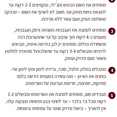
מוסיפים את השום הכתוש והצ'ילי, ומקפיצים 2-3 דקות עד
להוצאת ניחוח מתוק ועז. חשוב לא לשרוף את השום – טכניקה
מושלמת תפיק טעם עשיר ללא מרירות.
מוסיפים למחבת את העגבניות החצויות ורסק העגבניות,
מטגנים כ-4 דקות תוך ערבוב קל עד שהתערובת רכה
ומשחררת נוזלים. מוסיפים יין לבן בזרימה איטית, מביאים
לרתיחה ומבשלים 3-4 דקות עד שהאלכוהול מתאדה לחלוטין
ונשאר טעם מדויק ועמוק.
מתבלים במלח, פלפל, סוכר, גרידת לימון ומיץ לימון טרי.
בוחנים את האיזון – מנה עשירה בטעמים דורשת בלנס:
מתיקות, חמיצות, חריפות ועדינות של השרימפס.
מגבירים חום, מוסיפים למחבת את השרימפס ומבשלים 1-2
דקות מכל צד בלבד – עד לשינוי צבע ותחושת מוצקות קלה.
אין להאריך – בישול מדויק שומר על עסיסיות ונימוחות.