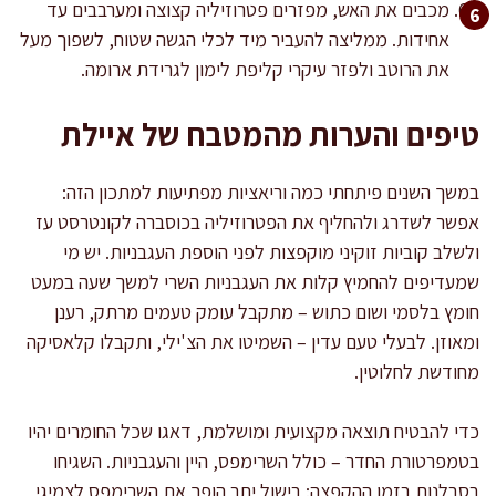
מכבים את האש, מפזרים פטרוזיליה קצוצה ומערבבים עד
אחידות. ממליצה להעביר מיד לכלי הגשה שטוח, לשפוך מעל
את הרוטב ולפזר עיקרי קליפת לימון לגרידת ארומה.
טיפים והערות מהמטבח של איילת
במשך השנים פיתחתי כמה וריאציות מפתיעות למתכון הזה:
אפשר לשדרג ולהחליף את הפטרוזיליה בכוסברה לקונטרסט עז
ולשלב קוביות זוקיני מוקפצות לפני הוספת העגבניות. יש מי
שמעדיפים להחמיץ קלות את העגבניות השרי למשך שעה במעט
חומץ בלסמי ושום כתוש – מתקבל עומק טעמים מרתק, רענן
ומאוזן. לבעלי טעם עדין – השמיטו את הצ'ילי, ותקבלו קלאסיקה
מחודשת לחלוטין.
כדי להבטיח תוצאה מקצועית ומושלמת, דאגו שכל החומרים יהיו
בטמפרטורת החדר – כולל השרימפס, היין והעגבניות. השגיחו
בסבלנות בזמן ההקפצה: בישול יתר הופך את השרימפס לצמיגי