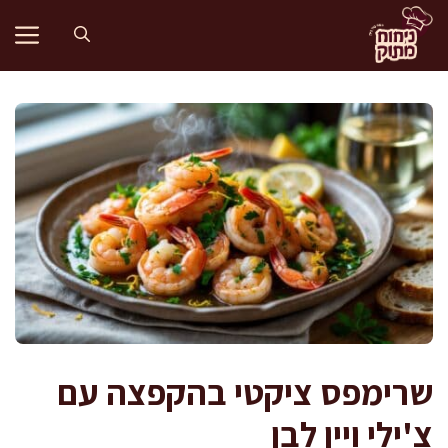
דלג
תוכן
שרימפס ציקטי בהקפצה עם
צ'ילי ויין לבן