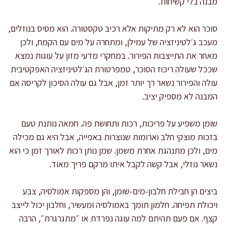
מבנה בלי קשיחות.
סוכר הוא לא רק מתיקות אלא רכיב טקסטורה. הוא מסיס בנוזלים,
מעכב ג׳לטיניזציה של עמילן, ומתחרה על מים עם הקמח, ולכן
מאחר את התייצבות הפירור. במחקרי מדעי מזון על עוגות נמצא
שככל שעולה ריכוז הסוכר, טמפרטורת הג׳לטיניזציה האפקטיבית
עולה והפירור נשאר רך יותר זמן, אבל גם עולה הסיכון לקריסה אם
המבנה לא מספיק יציב.
שומן משפיע על פריכות, רכות ותחושת פה. חמאה נותנת טעם
בזכות מוצקי חלב וארומות שנוצרות באפייה, אבל היא גם מכילה
מים, ולכן מתנהגת אחרת משמן. שמן נותן רכות לאורך זמן כי הוא
נשאר נוזלי, אבל קשה לקבל איתו מרקם פריך מאוד.
ביצים הן חבילת חלבון-מים-שומן, והן מספקות אמולסיה, צבע
ויכולת תפיחה. חלמון תומך באמולסיה ומעשיר, וחלבון יכול לייצב
קצף. אם פעם תהיתם למה עוגה נפרדת או ״מתגרגרת״, הרבה