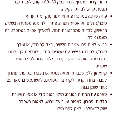
חוסר קירור. פתרון: לקרר בצק 30–60 דקות, לעבוד עם
תבנית קרה, לבדוק שקילה.
עוגה שקעה במרכז: פתיחת תנור מוקדמת, עודף
סוכר/נוזלים, או אפייה חסרה. פתרון: להימנע מפתיחה בשליש
הראשון, לבדוק טמפרטורת תנור, להאריך אפייה בטמפרטורה
מעט נמוכה.
בריוש לא תופח: שמרים חלשים, בצק קר מדי, או עודף
סוכר/מלח במגע ישיר עם שמרים. פתרון: לוודא תוקף, לתת
זמן בטמפרטורה נכונה, לערבב מלח בקמח לפני הוספת
שמרים.
קרואסון ללא שכבות: חמאה נמסה או נשברה בקיפול. פתרון:
לעבוד בחדר קריר, לקרר בין קיפולים, להשתמש בחמאה עם
אחוז שומן גבוה.
טארט עם תחתית רטובה: מילוי רטוב מדי או אפייה עיוורת
חלקית. פתרון: לאפות עיוור עד ייבוש, לאטום בשכבת
שוקולד/חלבון, לצנן לפני מילוי.