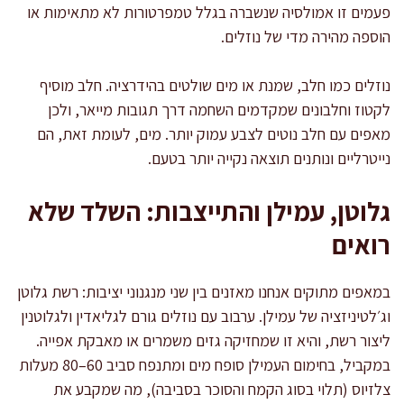
פעמים זו אמולסיה שנשברה בגלל טמפרטורות לא מתאימות או
הוספה מהירה מדי של נוזלים.
נוזלים כמו חלב, שמנת או מים שולטים בהידרציה. חלב מוסיף
לקטוז וחלבונים שמקדמים השחמה דרך תגובות מייאר, ולכן
מאפים עם חלב נוטים לצבע עמוק יותר. מים, לעומת זאת, הם
נייטרליים ונותנים תוצאה נקייה יותר בטעם.
גלוטן, עמילן והתייצבות: השלד שלא
רואים
במאפים מתוקים אנחנו מאזנים בין שני מנגנוני יציבות: רשת גלוטן
וג׳לטיניזציה של עמילן. ערבוב עם נוזלים גורם לגליאדין ולגלוטנין
ליצור רשת, והיא זו שמחזיקה גזים משמרים או מאבקת אפייה.
במקביל, בחימום העמילן סופח מים ומתנפח סביב 60–80 מעלות
צלזיוס (תלוי בסוג הקמח והסוכר בסביבה), מה שמקבע את