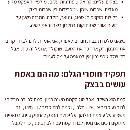
בצקים עליים: קרואסון, פחזניות עלים, מילפיי. האפקט מגיע
מאדים ושכבות שומן שמפרידות בין שכבות בצק.
בלילות מוקצפות: ספוג, ג׳נואז, רולדה. המבנה נשען על
בועות אוויר שמוחזקות בחלבון ביצה ובאמולסיה.
כשאני מלמדת בבית חברים לאפות, אני אומרת להם לבחור קודם
את הסגנון ורק אחר כך את הטעם. שוקולד או וניל זה כיף, אבל
בלי שלד טכני נכון אין למאפה על מה לעמוד.
תפקיד חומרי הגלם: מה הם באמת
עושים בבצק
קמח הוא השלד, אבל סוג הקמח משנה המון. קמח לבן רב-תכליתי
לרוב נע סביב 9–11% חלבון, וקמח לחם סביב 12–14%, וזה
משפיע על עוצמת הגלוטן ועל יכולת הבצק להחזיק גזים. במאפים
מתוקים רכים אני נוטה לבחור קמח עם חלבון בינוני, כדי לקבל