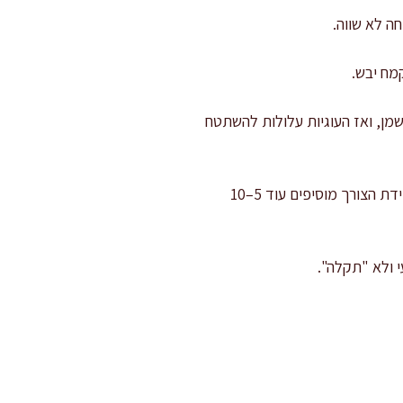
ה לא שווה.
מן, ואז העוגיות עלולות להשתטח
מכוונים מרקם: אם הבצק פירורי מדי ולא מתחבר בכדרור, מוסיפים 10 מ"ל מים קרים, מערבבים, ובמידת הצורך מוסיפים עוד 5–10
 ולא "תקלה".