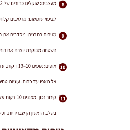
מעצבים: שוקלים כדורים של 22–25 גרם כל אחד, ומגלגלים לכדורים חלקים. מצפים בשומשום או באבקת סוכר לפי בחירה.
לציפוי שומשום: מרטיבים קלות
מניחים בתבנית: מסדרים את הכדורים במרווחים של כ-5 ס"מ, ומשטחים בעד
השטחה מבוקרת יוצרת אחידות ב
אופים: אופים 10–13 דקות, עד שהשוליים מתייצבים ומקבלים זהבהבות עדינה מאוד. המרכז צריך להיראות מעט רך.
אל תאפו עד כהות: עוגיות טחינ
קירור נכון: מצננים 10 דקות על התבנית, ואז מעבירים לרשת לצינון מלא.
בשלב הראשון הן שבריריות, ו