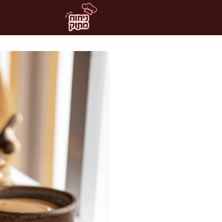
דלג
תוכן