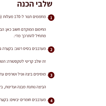
שלבי הכנה
מחממים תנור ל-170 מעלות (חום עליון תחתון). מרפדים 2 תבניות בנייר אפייה.
החימום המוקדם חשוב כאן: הבצ
מתחיל להתרכך מדי.
מערבבים בסיס רטוב: בקערה גדולה טורפים טחינה וסוכר 30–40 ש
זה שלב קריטי לטקסטורה: הטחי
מוסיפים ביצה ווניל וטורפים עד איחוד מוחלט, עוד כ-20 שניות. התערו
הביצה נותנת מבנה ועדינות, בל
מערבבים חומרים יבשים: בקער