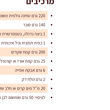
מרכיבים
220 גרם טחינה גולמית משומשום מלא או רגיל, בטמפרטורת חדר
140 גרם סוכר
1 ביצה גדולה, בטמפרטורת חדר
1 כפית תמצית וניל איכותית (5 מ"ל)
200 גרם קמח שקדים
25 גרם קמח אורז או קורנפלור (לייצוב המרקם, לא חובה אבל מומלץ)
6 גרם אבקת אפייה
2 גרם מלח דק
20 מ"ל מים קרים או חלב שקדים, לפי הצורך
לציפוי: 50 גרם שומשום לבן או שחור, או 40 גרם אבקת סוכר