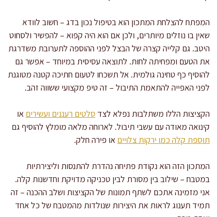
המפתח להצלחת המתכון הוא בטיפול נכון בדג – חשוב לוודא
שאין בו נוזלים מיותרים, ולכן אם הוא היה קפוא – להפשיר ולסחוט
היטב. גם קלייה קצרה של הבצל לפני ההוספה לתערובת משדרגת
את הטעם ומפחיתה לחות. לתוצאה עסיסית במיוחד – אפשר גם
להוסיף כף טחינה גולמית. אל תשכחו לטעום חתיכה קטנה מטוגנת
לפני האפייה להתאמת התיבול – זה טיפ מקצועי ששווה זהב.
הקציצות הללו משתלבות נפלא לצד
סלטים רעננים ועשירים
או
קינואה מאודה עם עשבי תיבול. לארוחה מלאה מומלץ להוסיף גם
תוספת קלה כמו ירקות צלויים
או פירה חלק.
המתכון הזה הוא נקודת פתיחה נהדרת להתנסות וליצירתיות
במטבח – שילוב בין מסורת לבין טכניקה מדויקת וחדשנות קלה.
אני מזמינה אתכם לשתף תמונות של הקציצות ושלב ההכנה – זה
תמיד תענוג לראות את היצירות שנולדות מהמטבח של כל אחד