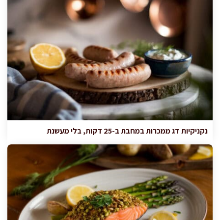
נקניקיות דג ממכרות במחבת ב-25 דקות, בלי מעשנת