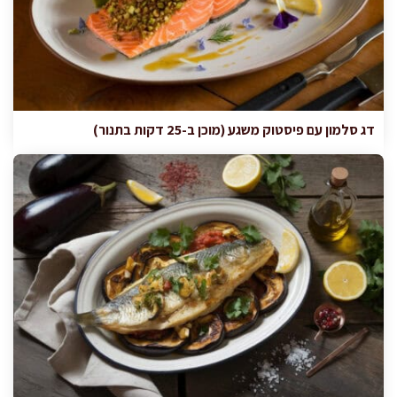
דג סלמון עם פיסטוק משגע (מוכן ב-25 דקות בתנור)