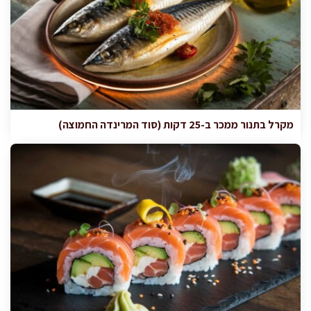
מקרל בתנור ממכר ב-25 דקות (סוד המרינדה החמוצה)