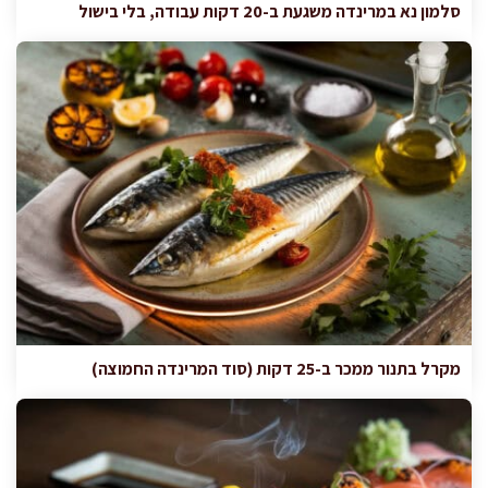
סלמון נא במרינדה משגעת ב-20 דקות עבודה, בלי בישול
מקרל בתנור ממכר ב-25 דקות (סוד המרינדה החמוצה)