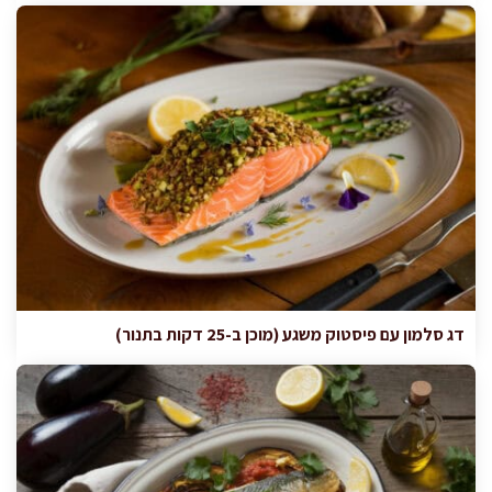
דג סלמון עם פיסטוק משגע (מוכן ב-25 דקות בתנור)