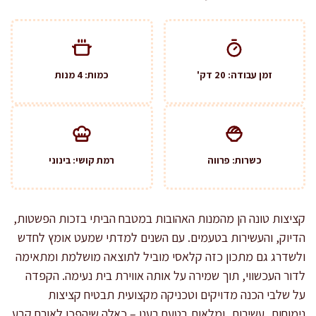
זמן עבודה: 20 דק'
כמות: 4 מנות
כשרות: פרווה
רמת קושי: בינוני
קציצות טונה הן מהמנות האהובות במטבח הביתי בזכות הפשטות,
הדיוק, והעשירות בטעמים. עם השנים למדתי שמעט אומץ לחדש
ולשדרג גם מתכון כזה קלאסי מוביל לתוצאה מושלמת ומתאימה
לדור העכשווי, תוך שמירה על אותה אווירת בית נעימה. הקפדה
על שלבי הכנה מדויקים וטכניקה מקצועית תבטיח קציצות
נימוחות, עשירות, ומלאות בטעם רענן – כאלה שיהפכו לאורח קבע