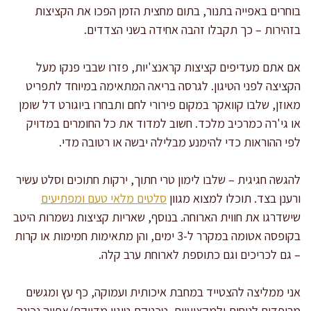
בוחרים באפייה בתנור, בתום מחצית הזמן הפכו את הקציצות
בזהירות – כך תקבלו זהבה אחידה בשני הצדדים.
אם אתם מעדיפים קציצות קראנצ'יות, פזרו שבבי פנקו מעל
הקציצה לפני הטיגון. לגרסה בריאה המתאימה במיוחד לתפריט
מאוזן, שלבו קוואקר במקום פירורי לחם ותבחרו ביוגורט דל שומן
או גי'רה כמרכיב מלכד. חשוב למדוד את כל החומרים במדויק
לפי ההוראות כדי להימנע מבלילה יבשה או רטובה מדי.
להגשה חגיגית – שלבו לימון טרי חתוך, ירקות חתוכים וסלט עשיר
ורענן בצד. תוכלו למצוא מגוון
סלטים מלאי טעם ומפתיעים
שישדרגו את חווית הארוחה. בנוסף, שאריות קציצות נשמרות היטב
בקופסה אטומה במקרר ל-3 ימים, והן מתאימות חמימות או קרות
– גם לכריכים וגם כתוספת לארוחת ערב קלה.
אני ממליצה להצטייד במחבת איכותית ועמוקה, כף עץ ומגשים
מרופדים לנוחות ולמקצועיות. טכניקת טיגון מדויקת/אפייה נכונה