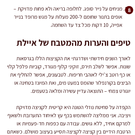
מניחים על נייר סופג. לחלופה בריאה ולא פחות מדויקת –
אופים בתנור שחומם ל-200 מעלות על מגש מרופד בנייר
אפייה, 10 דקות מכל צד עד השחמה.
טיפים והערות מהמטבח של איילת
לאורך השנים חידשתי ושדרגתי את הקציצות הללו בגרסאות
שונות. אפשר לשלב תירס, זוקיני קלוף מגורד, קוביות פלפל קלוי
או כף רוטב צ'ילי לאוהבי חריפות. לטבעונים, אפשר להחליף את
הביצים בקורנפלור שהומס במעט מים, ואת המיונז בטחינה או
יוגורט צמחי – התוצאה עדיין עשירה ומלאה בטעמים.
הקפדה על סחיטת נוזלי הטונה היא קריטית לקציצה מדויקת
ויציבה. אני ממליצה להשתמש בכף עץ לאיחוד התערובת ולשאוף
למרקם אחיד, ללא גושים. עבודה עם כפפות חד-פעמיות או
הרטבת הידיים בין קציצה לקציצה תסייע בעיצוב מושלם. כשאתם