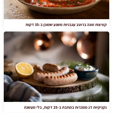
קציצות טונה ברוטב עגבניות משגע שמוכן ב-35 דקות
נקניקיות דג ממכרות במחבת ב-25 דקות, בלי מעשנת