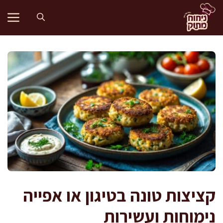
דלג
תוכן
קציצות טונה בטיגון או אפייה
נימוחות ועשירות