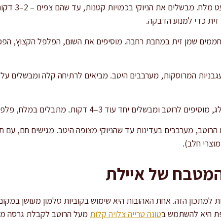
מרתיחים סיר גדו
זית כדי למנוע הדבקה.
חממים שמן זית במחבת רחבה. מוסיפים את השום, הפלפל הקצוץ, הפפר
שלים יחד עוד 3–4 דקות. מתבלים במלח, פלפל ובזיליקום טרי.
הרוטב, מערבבים בעדינות עד שהניוקי מצופה היטב. מגישים חם, עם ת
וצרי חלב).
המטבח של איילת
 למתכון הזה. אחת האהובות היא שימוש בקוביות סלמון מעושן במקום 
פת היא להשתמש ב
טונה טרייה צלויה קלות
מעל הרוטב לקבלת גרסה מתו