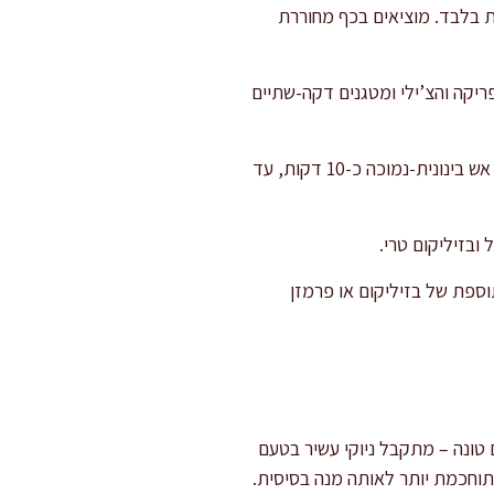
ל עם מים ומעט מלח. מבשלים את הניוקי בכמויות קטנות, עד שהם צפים – 2–3 דקות בלבד. מוציאים בכף מחוררת
יקה והצ’ילי ומטגנים דקה-שתיים
מוסיפים את רסק העגבניות והעגבניות המרוסקות, מערבבים היטב. מביאים לרתיחה קלה ומבשלים על אש בינונית-נמוכה כ-10 דקות, עד
וספת של בזיליקום או פרמזן
טונה – מתקבל ניוקי עשיר בטעם
חכמת יותר לאותה מנה בסיסית.