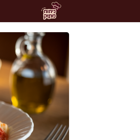
דלג
תוכן