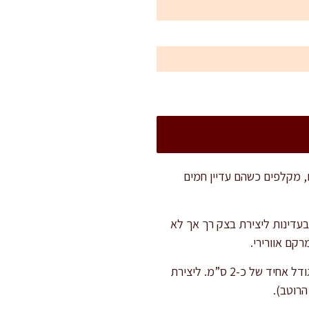
חים עם קליפתם, עד לריכוך מלא – כ-25 דקות. מסננים, מקלפים כשהם עדיין חמים
עדינות ליצירת בצק רך אך לא
קם אוורירי.
מחלקים את הבצק ל-4 חלקים שווים ומגלגלים כל חלק לגליל בעובי של כ-2 ס”מ. חותכים לקוביות בגודל אחיד של כ-2 ס”מ. ליצירת
הרוטב).