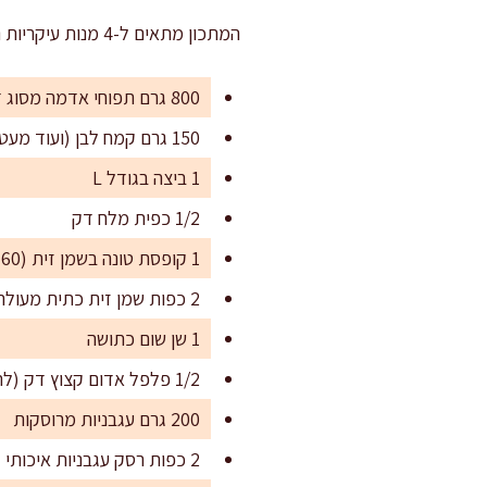
המתכון מתאים ל-4 מנות עיקריות נדיבות, או ל-6 מנות קטנות יותר לארוחה משולבת.
800 גרם תפוחי אדמה מסוג דזירה (אדומים), קלופים
150 גרם קמח לבן (ועוד מעט לקימוח)
1 ביצה בגודל L
1/2 כפית מלח דק
1 קופסת טונה בשמן זית (160 גרם מסונן)
2 כפות שמן זית כתית מעולה
1 שן שום כתושה
1/2 פלפל אדום קצוץ דק (לרוטב מפתיע ומאוזן בטעמים)
200 גרם עגבניות מרוסקות
2 כפות רסק עגבניות איכותי