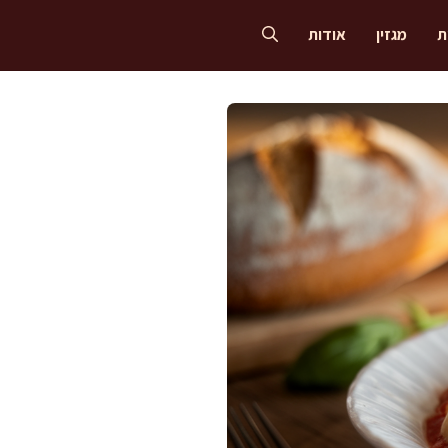
ת
מגזין
אודות