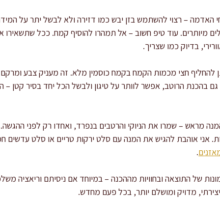
 האדמה – רצוי להשתמש בזן יבש כמו דזירה ולא לבשל יתר על המיד
זלים מיותרים. עוד טיפ חשוב – אל תמהרו להוסיף קמח. ככל שתשאירו א
ורירי, בדיוק כמו שצריך.
ן להחליף חצי מכמות הקמח בקמח כוסמין מלא. זה מעניק צבע ומרקם 
 גם בהכנת הרוטב, אפשר לוותר על טיגון ולבשל הכל יחד בסיר קטן – הר
נה מראש – שמרו את הניוקי והרטבים בנפרד, ואחדו רק לפני ההגשה. 
ת. אני אוהבת להגיש את המנה עם סלט ירקות טריים או סלט עדשים חמ
מאזנים
.
נות של התוצאה ובחוויות מההכנה – במיוחד אם ניסיתם וריאציה משלכ
יצירתי, מדויק ומושלם יותר, בכל פעם מחדש.