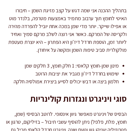
בתהליך ההכנה אני שמה דגש על קצב מזיגת השמן – חיבורו
האיטי לחומץ תוך ערבוב מתמיד באמצעות מטרפה, בלנדר מוט
או אפילו שייקר. יותר מדי שמן במכה אחת יוביל להפרדה מהירה
ולקריסה של המרקם. כאשר אני רוצה לשלב מרקם סמיך ואחיד
ליותר זמן, הוספת חרדל דיז'ון היא הפתרון – היא יוצרת מעטפת
מולקולרית סביב טיפות השמן ומקשה על איחודן.
מינון שמן-חומץ קלאסי: 1 חלק חומץ, 3 חלקים שמן
שימוש בחרדל דיז'ון מגביר את יציבות הרוטב
חלמון ביצה או דבש יכולים לסייע ביצירת אמולסיה חלקה
סוגי ויניגרט ונגזרות קולינריות
הבסיס של ויניגרט מאפשר גיוון אינסופי. לרוטב הבסיסי (שמן,
חומץ, מלח, פלפל) ניתן להוסיף עשבי תיבול – בזיליקום, טרגון או
פטרוזיליה יעניקו גוון וטעם שונה. ויניגרט חרדל קלאסי מכיל גם