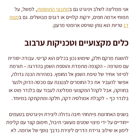
אני ממליצה לשלב ויניגרט גם ב
מתכוני התוספות
, למשל, על
תפוחי אדמה חמים, ירקות קלויים או דגנים מבושלים. גם ב
מנות
דג
טריות הוא נותן טוויסט ארומטי מרענן.
כלים מקצועיים וטכניקות ערבוב
להשגת מרקם חלק, שימוש נכון בכלים הוא קריטי. עבודה יסודית
עם מטרפה – הקצפה מתמדת והוספת השמן בהדרגה – תורמת
לפיזור אחיד של טיפת השמן אל החומץ. במהירות הכנה גדולה,
אפשר להעביר את כל החומרים לצנצנת עם מכסה הדוק ולנער
בחוזקה, אבל לקהל המקצועי ממליצה לעבוד עם בלנדר מוט או
בלנדר כף – לקבלת אמולסיה דקה, חלקה ומתקתקה במיוחד.
בשנים האחרונות פיתחתי חיבה גדולה ליצירת ויניגרטים בטעמים
ייחודיים על ידי מיצוי שמנים מעשבי תיבול, חימום קצר עם קליפת
לימון או שילוב גרידת הדרים ליצירת נדבך נוסף של ארומה. לא