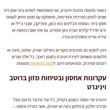
כשאני מתנסה בהכנת ויניגרט, אני משתמשת לעתים בזני שמן זית
שונים למינון המרירות והחריפות, ומשחקת עם חומץ מיושן לעומת
חומץ ביתי. הוספת תבלינים כמו כמון, פפריקה, שבבי צ'ילי או
זרעי חרדל קלויים יוצרת גיוון מפתיע. גם שיני שום כתושות או
עירית טרייה משתלבים נהדר.
ניתן למצוא גם מתכונים מקוריים בשילוב יוגורט, טחינה, מיונז או
חלמונים משוחים ליצירת ויניגרט בסגנון ראנץ', כל אלה יוצרים
רטבים סמיכים, ומותאמים היטב ל
מנות צמחוניות
ומגוונות.
עקרונות אחסון ובטיחות מזון ברוטב
ויניגרט
ויניגרט טרי נשמר כשבוע בקירור, כל עוד מדובר ברוטב נטול
מרכיבי חלבון (כחלמון ביצה או יוגורט), אשר במידה ונוספו –