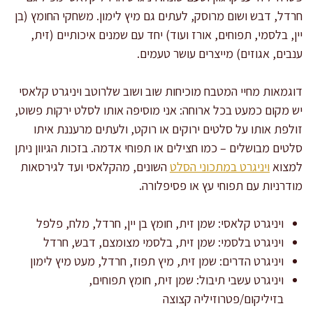
חרדל, דבש ושום מרוסק, לעתים גם מיץ לימון. משחקי החומץ (בן
יין, בלסמי, תפוחים, אורז ועוד) יחד עם שמנים איכותיים (זית,
ענבים, אגוזים) מייצרים עושר טעמים.
דוגמאות מחיי המטבח מוכיחות שוב ושוב שלרוטב ויניגרט קלאסי
יש מקום כמעט בכל ארוחה: אני מוסיפה אותו לסלט ירקות פשוט,
זולפת אותו על סלטים ירוקים או רוקט, ולעתים מרעננת איתו
סלטים מבושלים – כמו חצילים או תפוחי אדמה. בזכות הגיוון ניתן
למצוא
ויניגרט במתכוני הסלט
השונים, מהקלאסי ועד לגירסאות
מודרניות עם תפוחי עץ או פסיפלורה.
ויניגרט קלאסי: שמן זית, חומץ בן יין, חרדל, מלח, פלפל
ויניגרט בלסמי: שמן זית, בלסמי מצומצם, דבש, חרדל
ויניגרט הדרים: שמן זית, מיץ תפוז, חרדל, מעט מיץ לימון
ויניגרט עשבי תיבול: שמן זית, חומץ תפוחים,
בזיליקום/פטרוזיליה קצוצה