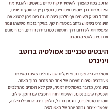
הרוטב צמח מהצורך להעשיר ירקות טריים בטעמים ולהגביר את
הארומטיות דרך שמנים איכותיים, חומץ בן יין או חומץ תפוחים,
חרדל בוטיק ולעיתים אף חלמון ביצה חי. גם כיום ניתן למצוא את
הויניגרט בשימוש נרחב במסעדות שף, בעיקר בזכות פשטותו ונפח
האפשרויות לשדרוגו דרך תוספות כמו גרידת הדרים, רכז רימונים
או חומץ בלסמי מצומצם.
היבטים טכניים: אמולסיה ברוטב
ויניגרט
אמולסיה היא מערכת פיזיקלית שבה נוזלים שאינם מסיסים
מעורבבים וטיפות זעירות של אחד מתפזרות בתוך האחר.
בויניגרט, מדובר באמולסיה זמנית, שכן ללא חומרים מתחלביים
וטכניקת ערבוב נכונה, הטיפות יחזרו ויתפצלו עם הזמן. שילוב
חומרים מתחלביים, דוגמת חרדל, חלמון ביצה או אפילו חילבה,
יאפשר יציבות גבוהה יותר של האמולסיה.