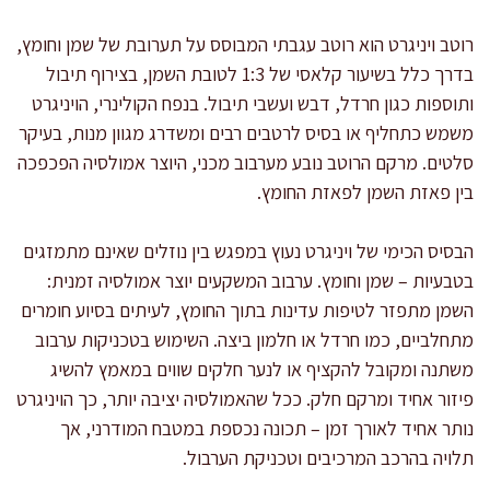
רוטב ויניגרט הוא רוטב עגבתי המבוסס על תערובת של שמן וחומץ,
בדרך כלל בשיעור קלאסי של 1:3 לטובת השמן, בצירוף תיבול
ותוספות כגון חרדל, דבש ועשבי תיבול. בנפח הקולינרי, הויניגרט
משמש כתחליף או בסיס לרטבים רבים ומשדרג מגוון מנות, בעיקר
סלטים. מרקם הרוטב נובע מערבוב מכני, היוצר אמולסיה הפכפכה
בין פאזת השמן לפאזת החומץ.
הבסיס הכימי של ויניגרט נעוץ במפגש בין נוזלים שאינם מתמזגים
בטבעיות – שמן וחומץ. ערבוב המשקעים יוצר אמולסיה זמנית:
השמן מתפזר לטיפות עדינות בתוך החומץ, לעיתים בסיוע חומרים
מתחלביים, כמו חרדל או חלמון ביצה. השימוש בטכניקות ערבוב
משתנה ומקובל להקציף או לנער חלקים שווים במאמץ להשיג
פיזור אחיד ומרקם חלק. ככל שהאמולסיה יציבה יותר, כך הויניגרט
נותר אחיד לאורך זמן – תכונה נכספת במטבח המודרני, אך
תלויה בהרכב המרכיבים וטכניקת הערבול.