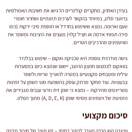
בעידן האחרון, מחקריים קולינריים הדגישו את חשיבות האמולסיות
ברוטבי סלט, במיוחד בהקשר לערכים תזונתיים ושחרור חומרי
טעם וארומה. נמצא ששימוש בחרדל או תוספת סיבי ירקות (כמו
פירה תפוחי אדמה או חציל קלוי) מעצים את היציבות ומשמר את
הוויטמינים מהרכיבים הטריים.
גישה מודרנית נוספת היא טכניקת ואקום – שימוש בבלנדר
בוואקום לצמצום חמצון הרוטב, יישום שנמצא כיום במסעדות
עילית ומטבחים מקצועיים במטרה להאריך טריות ולשמר
צבעוניות. עוד מחקר מרתק עוסק בהשפעת סוגי השמן על זמינות
נוטריינטים מהירקות – נמצא כי שמן זית וזרעי ענבים מגבירים את
הזמינות של ויטמינים מסיסי שומן (A, D, E, K) מתוך הסלט.
סיכום מקצועי
ויניגרט הוא הרבה מעבר לרוטב בסיסי – זהו תוצר של חיבור מדויק