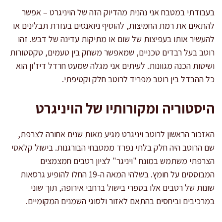
בעבודתי במטבח אני נהנית מהדיוק הזה של הויניגרט – אפשר
להתאים את רמת החמיצות, להוסיף ניואנסים בעזרת תבלינים או
להעשיר אותו בעפיצות של שום או מתיקות עדינה של דבש. זהו
רוטב בעל רבדים טכניים, שמאפשר משחק בין טעמים, טקסטורות
ושיטות הכנה מגוונות. לעיתים אני מגלה שמעט חרדל דיז'ון הוא
כל ההבדל בין רוטב מפריד לרוטב חלק וקטיפתי.
היסטוריה ומקורותיו של הויניגרט
האזכור הראשון לרוטב ויניגרט מגיע מאות שנים אחורה לצרפת,
שם הרוטב היה חלק בלתי נפרד ממטבחי הבורגנות. בישול קלאסי
הצרפתי משתמש במונח "ויניגר" לציון רטבים חמצמצים
המבוססים על חומץ. בשלהי המאה ה-19 החלו להופיע גרסאות
שונות של רטבים אלו בספרי בישול ברחבי אירופה, תוך שוני
במרכיבים וביחסים בהתאם לאזור ולסוגי השמנים המקומיים.