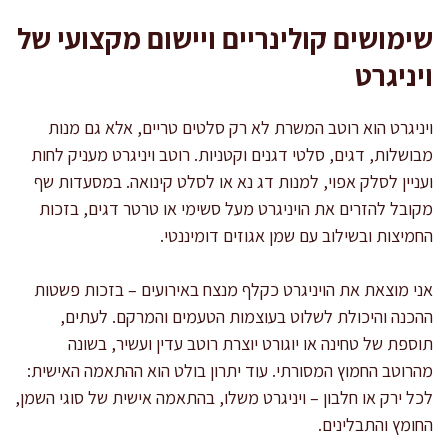
שימושים קולינריים ויישום מקצועי של
ויניגרט
ויניגרט הוא רוטב המשרת לא רק סלטים טריים, אלא גם מנות
מבושלות, דגים, סלטי דגנים וקטניות. רוטב ויניגרט מעניק לחות
ועניין לסלק אפוי, למנות דג נא או לסלט קינואה. במסעדות שף
מקובל להזרים את הויניגרט מעל סשימי או טרטר דגים, בזכות
החמיצות ובשילוב עם שמן אגוזים דומיננטי.
אני מוצאת את הויניגרט כקלף מנצח באירועים – בזכות פשטות
ההכנה והיכולת לשלוט בעוצמות הטעמים והמרקם. לעתים,
תוספת של טחינה או יוגורט יוצרת רוטב עדין ועשיר, בשונה
מהרוטב החמוץ המסורתי. עוד יתרון בולט הוא ההתאמה האישית:
לכל ירק או חלבון – ויניגרט משלו, בהתאמה אישית של סוגי השמן,
החומץ והתבלינים.