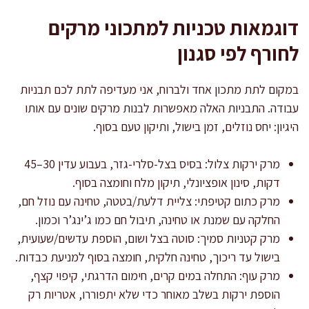
דוגמאות טכניות למתכוני מרקים
לחורף לפי סגנון
במקום לתת מתכון אחד ולברוח, אני מעדיפה לתת לכם תבניות
עבודה. התבניות האלה מאפשרות לבנות מרקים שונים עם אותו
היגיון: יחס נוזלים, זמן בישול, ותיקון טעם בסוף.
מרק ירקות צלול: בסיס בצל-סלרי-גזר, בעבוע עדין 30–45
דקות, סינון אופציונלי, תיקון מלח וחומצה בסוף.
מרק כתום קטיפתי: צליית דלעת/בטטה, טחינה עם נוזל חם,
החלקה עם שמנת או טחינה, תיבול חם כמו ג’ינג’ר וכמון.
מרק קטניות סמיך: סוטה בצל ושום, הוספת עדשים/שעועית,
בישול עד ריכוך, טחינה חלקית, חומצה בסוף למניעת כבדות.
מרק עוף: התחלה במים קרים, חימום הדרגתי, קיפוי קצף,
הוספת ירקות בשלב מאוחר כדי שלא יתפוררו, אטריות רק