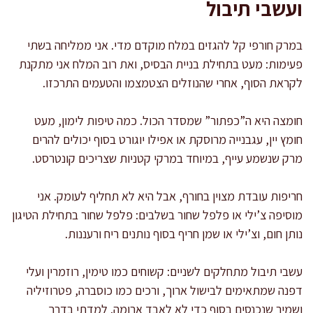
ועשבי תיבול
במרק חורפי קל להגזים במלח מוקדם מדי. אני ממליחה בשתי
פעימות: מעט בתחילת בניית הבסיס, ואת רוב המלח אני מתקנת
לקראת הסוף, אחרי שהנוזלים הצטמצמו והטעמים התרכזו.
חומצה היא ה”כפתור” שמסדר הכול. כמה טיפות לימון, מעט
חומץ יין, עגבנייה מרוסקת או אפילו יוגורט בסוף יכולים להרים
מרק שנשמע עייף, במיוחד במרקי קטניות שצריכים קונטרסט.
חריפות עובדת מצוין בחורף, אבל היא לא תחליף לעומק. אני
מוסיפה צ’ילי או פלפל שחור בשלבים: פלפל שחור בתחילת הטיגון
נותן חום, וצ’ילי או שמן חריף בסוף נותנים ריח ורעננות.
עשבי תיבול מתחלקים לשניים: קשוחים כמו טימין, רוזמרין ועלי
דפנה שמתאימים לבישול ארוך, ורכים כמו כוסברה, פטרוזיליה
ושמיר שנכנסים בסוף כדי לא לאבד ארומה. למדתי בדרך