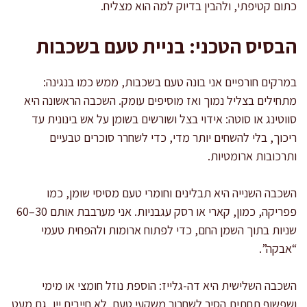
כתום קטיפתי, ולהבין בדיוק למה הוא מצליח.
הבסיס הטכני: בניית טעם בשכבות
במרקים חורפיים אני בונה טעם בשכבות, ממש כמו בנגינה:
מתחילים בצליל נמוך ואז מוסיפים עומק. השכבה הראשונה היא
סווטינג או סוטה: אידוי בצל ושורשים בשומן על אש בינונית עד
ריכוך, בלי להשחים יותר מדי, כדי לשחרר סוכרים טבעיים
ותרכובות ארומטיות.
השכבה השנייה היא תבלינים וחומרי טעם מסיסי שומן, כמו
פפריקה, כמון, קארי או רסק עגבניות. אני מערבבת אותם 30–60
שניות בתוך השמן החם, כדי לפתוח ארומות ולהפחית טעמי
“אבקה”.
השכבה השלישית היא דה-גלייז: הוספת נוזל חומצי או מימי
ושפשוף תחתית הסיר לשחרור משקעי טעם. לא חייבים יין, גם מעט