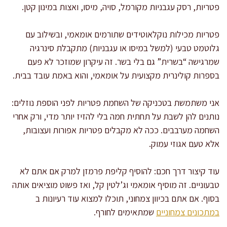
פטריות, רסק עגבניות מקורמל, סויה, מיסו, ואצות במינון קטן.
פטריות מכילות נוקלאוטידים שתורמים אומאמי, ובשילוב עם
גלוטמט טבעי (למשל במיסו או עגבניות) מתקבלת סינרגיה
שמרגישה “בשרית” גם בלי בשר. זה עיקרון שמוזכר לא פעם
בספרות קולינרית מקצועית על אומאמי, והוא באמת עובד בבית.
אני משתמשת בטכניקה של השחמת פטריות לפני הוספת נוזלים:
נותנים להן לשבת על תחתית חמה בלי להזיז יותר מדי, ורק אחרי
השחמה מערבבים. ככה לא מקבלים פטריות אפורות ועצובות,
אלא טעם אגוזי עמוק.
עוד קיצור דרך חכם: להוסיף קליפת פרמזן למרק אם אתם לא
טבעוניים. זה מוסיף אומאמי וג’לטין קל, ואז פשוט מוציאים אותה
בסוף. אם אתם בכיוון צמחוני, תוכלו למצוא עוד רעיונות ב
במתכונים צמחוניים
שמתאימים לחורף.