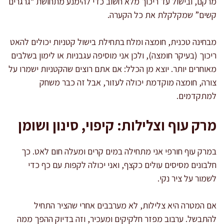
מרקם, ובישול עד ריכוך מלא חשוב כדי להימנע מתחושת “גרגרים
קשים” שמקלקלת את כל הקערה.
מבחינה טכנית, חומצה ומלח בתחילת בישול קטניות יכולים להאט
ריכוך (בעיקר חומצה), ולכן אני מוסיפה עגבניות או לימון בשלבים
מאוחרים יותר. יוצא מן הכלל: אם אתם רוצים שהקטניות ישמרו על
צורה, חומצה מוקדמת יכולה לעזור, אבל זה כבר משחק
למתקדמים.
מרק עוף וצלילות: קיפוי, סינון ושומן
במרק עוף חורפי אני מתחילה במים קרים ומעלה חום לאט. כך
חלבונים מסיסים עולים כקצף, ואני יכולה לקפות עם כף כדי
לשמור על ציר נקי.
אם המטרה היא צלילות, לא מערבבים אחרי שהציר התחיל
להתבשל. ערבוב מפזר חלקיקים ומעכיר, וזה בדיוק ההפך ממה