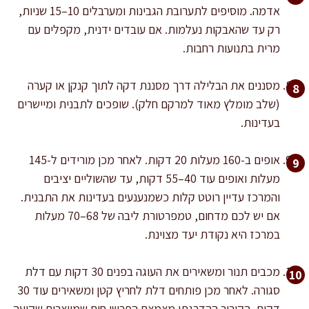
אדמה. מוסיפים לתערובת הגבינות ומערבלים 10–15 שניות,
רק עד שהאבקות נעלמות. אם עובדים ידנית, מקפלים עם
מרית בתנועות רחבות.
מסננים את הבלילה דרך מסננת דקה לתוך קנקן או קערה
(שלב מומלץ מאוד למרקם חלק). שופכים לתבנית ומיישרים
בעדינות.
אופים ב-160 מעלות 20 דקות. לאחר מכן מורידים ל-145
מעלות ואופים עוד 40–55 דקות, עד שהשוליים יציבים
והמרכז עדיין רוטט קלות כשמנענעים בעדינות את התבנית.
אם יש לכם מדחום, טמפרטורת ליבה של 68–70 מעלות
במרכז היא נקודת יעד מצוינת.
מכבים תנור ומשאירים את העוגה בפנים 30 דקות עם דלת
סגורה. לאחר מכן פותחים דלת לחריץ קטן ומשאירים עוד 30
דקות. הקירור ההדרגתי מצמצם הפרשי חום שמייצרים שקיעה