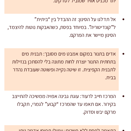
יתר מכניס אוויר שמוביל לסדקים.
אל תדלגו על הסינון: זה ההבדל בין “ביתית”
ל”קונדיטוריה”. במיוחד בפסח, כשהאבקות נוטות להיצמד,
הסינון מיישר את המרקם.
אדים בתנור במקום אמבט מים מסובך: תבנית מים
בתחתית התנור יוצרת לחות מתונה בלי להסתכן בנזילות
לתבנית הקפיצית. זו שיטה נקייה ופשוטה שעובדת נהדר
בבית.
המרכז חייב לרעוד: עוגת גבינה אפויה ממשיכה להתייצב
בקירור. אם תאפו עד שהמרכז “קבוע” לגמרי, תקבלו
מרקם יבש וסדוק.
התאמה לפסח ללא פשרות: עמילן תפוחי אדמה נותן