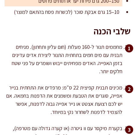
150–200 גרם פירות יער או תותים פרוסים
10–15 גרם אבקת סוכר (לכשרות פסח בהתאם למוצר)
שלבי הכנה
מחממים תנור ל-160 מעלות (חום עליון ותחתון). מניחים
תבנית עם מים חמים בתחתית התנור ליצירת אדים עדינים
בזמן האפייה. האדים מפחיתים ייבוש ושומרים על פני שטח
חלקים יותר.
מכינים תבנית קפיצית 22 ס"מ: מרפדים את התחתית בנייר
אפייה, סוגרים את הטבעת ומשמנים את הדפנות בחמאה. אם
יש לכם רצועת אצטט או נייר אפייה גבוה לדפנות, אפשר
להצמיד לדפנות לשחרור נקי במיוחד.
בקערת מיקסר עם וו גיטרה (או קערה גדולה עם מטרפה),