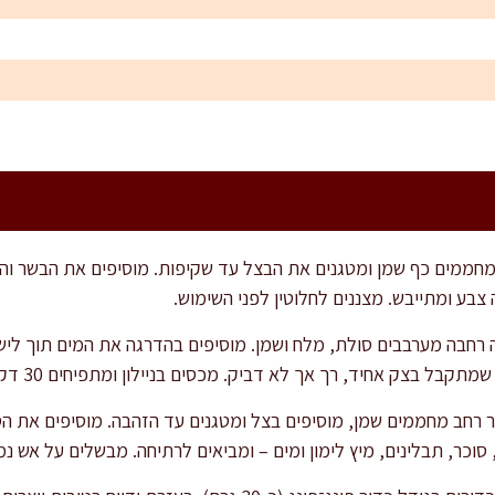
צבע ומתייבש. מצננים לחלוטין לפני השימוש.
רחבה מערבבים סולת, מלח ושמן. מוסיפים בהדרגה את המים תוך לישה ב
 תבלינים, מיץ לימון ומים – ומביאים לרתיחה. מבשלים על אש נמוכה כ־20 דקות לספיגת