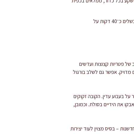
רם). בעזרת ידיים רטובות יוצרים שקע בכל כדור, ממלאים בכפית
כשהמרק מסיים סבב ראשון של בישול, מנמיכים את הלהבה, ומכניסים את הכדורים בעדינות לסיר. מבשלים כ־40 דקות על
 של פטריות קצוצות ועדשים
 מדויק. אפשר גם לשלב בורגול
ל בעבוע עדין. הקובה זקוקים
בקו את הידיים בסולת. וכמובן,
שנות – בסיס מצוין לעוד יצירות