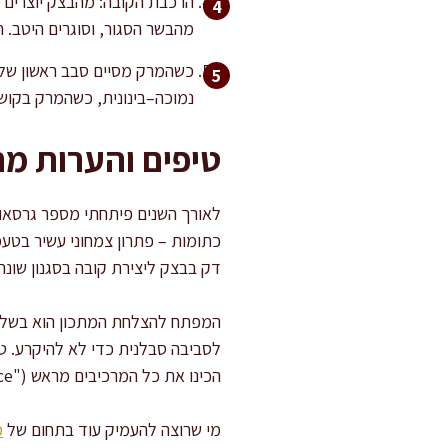
מהבשר הסגור, וסוגרים היטב. 
נמוכה–בינונית, כשהמרק בקושי
טיפים והערות מ
לאורך השנים פיתחתי מספר גרסאות
כתומות – פתרון צמחוני עשיר בטע
דק בבצק ליצירת קובה בסגנון שונ
המפתח להצלחת המתכון הוא בשליטה
לסביבה סבלנית כדי לא להיקרע. טי
הכינו את כל המרכיבים מראש ("mise en place") לזרימה טובה של העבודה.
מי שרוצה להעמיק עוד בתחום של
מ