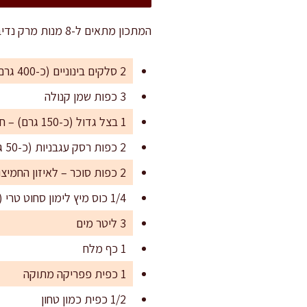
המתכון מתאים ל-8 מנות מרק נדיבות, או ל-12 מנות קטנות יותר לאירוח ערב חורפי או ככלי ראשון לארוחה חגיגית.
2 סלקים בינוניים (כ-400 גרם) – קלופים ומגוררים גס
3 כפות שמן קנולה
1 בצל גדול (כ-150 גרם) – חתוך לקוביות קטנות
2 כפות רסק עגבניות (כ-50 גרם)
2 כפות סוכר – לאיזון החמיצות
1/4 כוס מיץ לימון סחוט טרי (כ-60 מ"ל)
3 ליטר מים
1 כף מלח
1 כפית פפריקה מתוקה
1/2 כפית כמון טחון