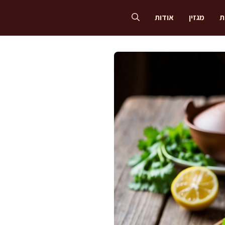
ת
מגזין
אודות