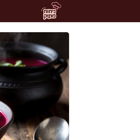
דלג
תוכן