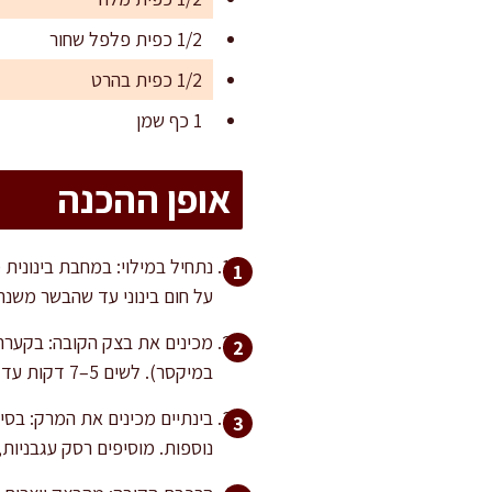
1/2 כפית פלפל שחור
1/2 כפית בהרט
1 כף שמן
אופן ההכנה
על חום בינוני עד שהבשר משנה 
מכינים את בצק הקובה: בקערה 
במיקסר). לשים 5–7 דקות עד שמתקבל בצק אחיד, רך אך לא דביק. מכסים בניילון ומתפיחים 30 דקות בטמפרטורת החדר.
נוספות. מוסיפים רסק עגבניות, סוכר,