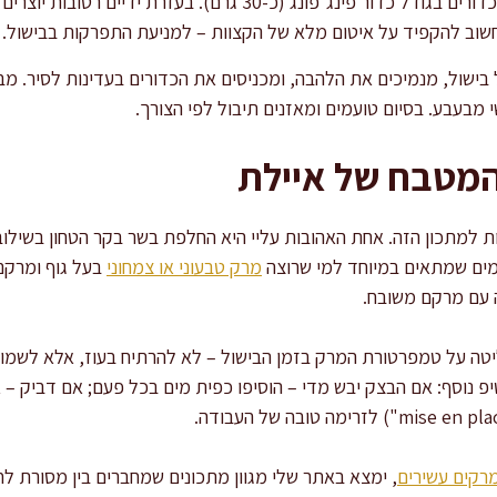
הרכבת הקובה: מהבצק יוצרים כדורים בגודל כדור פינג־פונג (כ-30 ג
חשוב להקפיד על איטום מלא של הקצוות – למניעת התפרקות בבישול.
 מבעבע. בסיום טועמים ומאזנים תיבול לפי הצורך.
המטבח של איילת
 למתכון הזה. אחת האהובות עליי היא החלפת בשר בקר הטחון בשילוב
מים שמתאים במיוחד למי שרוצה
מרק טבעוני או צמחוני
בעל גוף ומרקם
ה עם מרקם משובח.
 על טמפרטורת המרק בזמן הבישול – לא להרתיח בעוז, אלא לשמור ע
פ נוסף: אם הבצק יבש מדי – הוסיפו כפית מים בכל פעם; אם דביק – א
רקים עשירים
, ימצא באתר שלי מגוון מתכונים שמחברים בין מסורת לחד