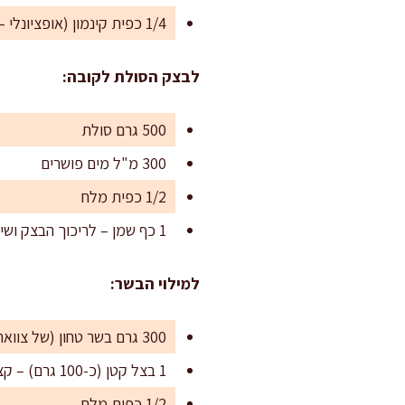
1/4 כפית קינמון (אופציונלי – למי שאוהב עומק מתובל)
לבצק הסולת לקובה:
500 גרם סולת
300 מ"ל מים פושרים
1/2 כפית מלח
1 כף שמן – לריכוך הבצק ושיפור מרקם העבודה
למילוי הבשר:
300 גרם בשר טחון (של צוואר בקר או אונטריב – שומר על עסיסיות)
1 בצל קטן (כ-100 גרם) – קצוץ דק
1/2 כפית מלח