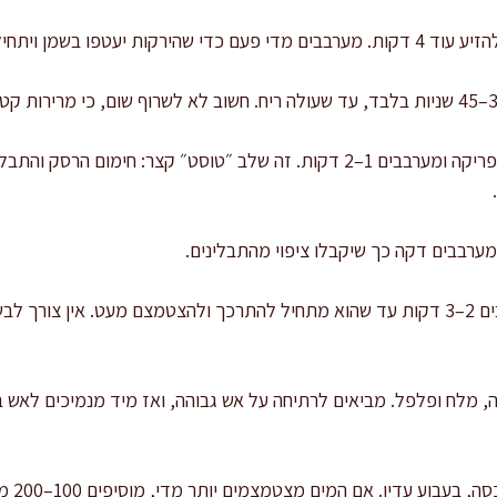
 בשמן ויתחילו לשחרר ארומה.
מוסיפים רסק עגבניות, כמון ופפריקה ומערבבים 1–2 דקות. זה שלב ״טוסט״ קצ
מערבבים דקה כך שיקבלו ציפוי מהתבלינים.
מוסיפים כרוב בהדרגה ומערבבים 2–3 דקות עד שהוא מתחיל להתרכך ולהצטמצם מעט. אי
ה, מלח ופלפל. מביאים לרתיחה על אש גבוהה, ואז מיד מנמיכים לאש ב
מבשלים 