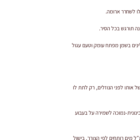
ר: חימום הרסק והתבלינים בשמן מפתח עומק וטעם עגול
ן צורך לבשל אותו לפני הנוזלים, רק לתת לו
ינונית-נמוכה לשמירה על בעבוע
30–35 דקות ללא מכסה, בעבוע עדין. אם המים מצטמצמים יותר מדי, מוסיפים 100–200 מ"ל מים רותחים לפי הצורך. בישול