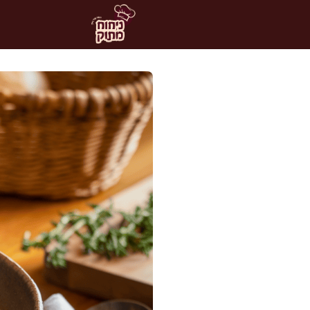
דלג
תוכן