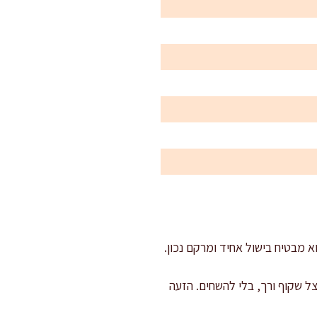
א מבטיח בישול אחיד ומרקם נכון.
נונית. מוסיפים שמן זית ובצל ומזיעים 6–8 דקות עד שהבצל שקוף ורך, בלי להשחים. הזעה