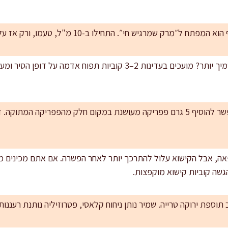
רק שמרגיש חי״. התחילו ב-10 מ"ל, טעמו, ורק אז עלו ל-15 מ"ל לפי הטעם.
שליטה במרקם: רוצים מרק סמיך יותר? מועכים בעדינות 2–3 קוביות תפוח
עומק נוסף בגרסה קלילה: אפשר להוסיף 5 גרם פפריקה מעושנת במקום חלק מהפפריק
, אבל הקישוא עלול להתרכך יותר לאחר הפשרה. אם אתם מכינים 
ספת ירוקה טרייה. שמיר נותן ניחוח קלאסי, פטרוזיליה נותנת רעננות נ