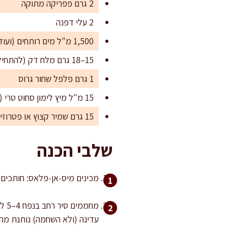
2 גרם פפריקה מתוקה
2 עלי דפנה
1,500 מ"ל מים רותחים (ועוד לפי הצורך)
15–18 גרם מלח דק (להתחיל ב-15 גרם ולכוון בסוף)
1 גרם פלפל שחור גרוס
15 מ"ל מיץ לימון סחוט טרי (לסיום)
15 גרם שמיר קצוץ או פטרוזיליה קצוצה (אופציונלי, להגשה)
שלבי הכנה
מכינים מיס-אן-פלאס: חותכים א
עדינה (ולא השחמה) נותנת מת