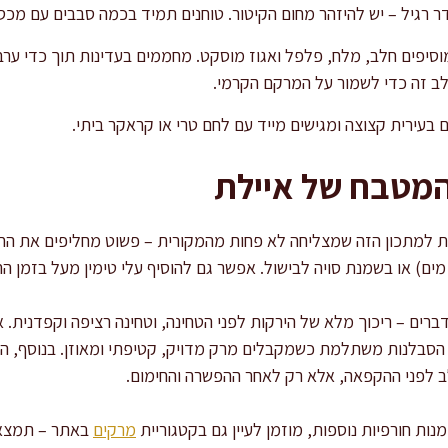
 רגיל – יש להיזהר מחום הקיטור. טוחנים תמיד בכמה סבבים עם מכס
וסיפים חלב, מלח, פלפל ואגוז מוסקט. מחממים בעדינות תוך כדי ערב
ב זה כדי לשמור על המרקם הקרמי.
בעירית קצוצה ומגישים מייד עם לחם טרי או קראקר ביתי.
המטבח של איילת
ת למתכון הזה שמצליחה לא פחות מהמקורית – פשוט מחליפים את החלב
מים) או בשמנת סויה לבישול. אפשר גם להוסיף עלי טימין מעל בזמן ה
ם – ריכוך מלא של הירקות לפני הטחינה, וטחינה רציפה וקפדנית. א
 הסבלנות משתלמת כשמקבלים מרק מדויק, קטיפתי ומאוזן. בנוסף, ה
ב לפני ההקפאה, אלא רק לאחר ההפשרה והחימום.
ות חורפיות נוספות, מוזמן לעיין גם בקטגוריית
מרקים
באתר – תמצאו 