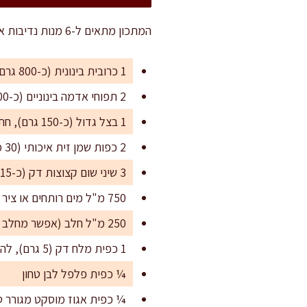
המתכון מתאים ל-6 מנות נדיבות או ל-8 מנות קלות יותר לאירוח או כהקדמה לארוחה.
1 כרובית בינונית (כ-800 גרם), מפורקת לפרחים בגודל אחיד
2 תפוחי אדמה בינוניים (כ-400 גרם), קלופים וחתוכים לקוביות
1 בצל גדול (כ-150 גרם), חתוך לקוביות
2 כפות שמן זית איכותי (30 מ"ל)
3 שיני שום קצוצות דק (כ-15 גרם)
750 מ"ל מים רותחים או ציר ירקות צלול ביתי
250 מ"ל חלב (אפשר מחלב סויה ללא תוספות לטעם ניטרלי)
1 כפית מלח דק (5 גרם), להתאמה לפי טעם
¼ כפית פלפל לבן טחון
¼ כפית אגוז מוסקט מגורר ט