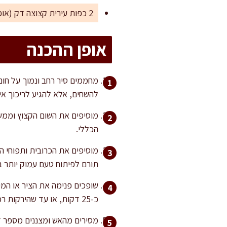
2 כפות עירית קצוצה דק (אופציונלי להגשה)
אופן ההכנה
מחממים סיר רחב ונמוך על חום
להשחים, אלא להגיע לריכוך א
מוסיפים את השום הקצוץ וממשי
הכללי.
תורם לפיתוח טעם עמוק יותר ב
שופכים פנימה את הציר או המי
כ-25 דקות, או עד שהירקות רכים לחלוטין. הכרובית ותפוחי האדמה צריכים להתמוסס בלחיצה עם כף.
מסירים מהאש ומצננים מספר ד