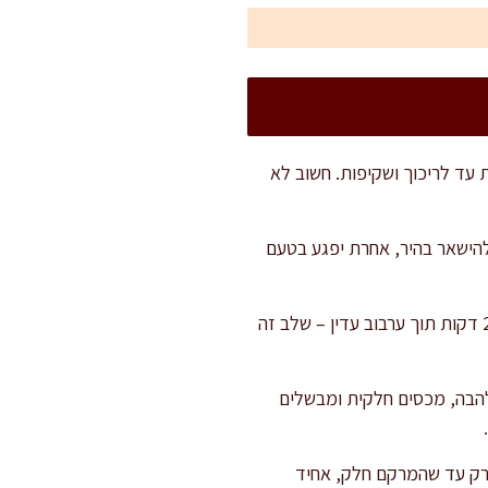
 עד לריכוך ושקיפות. חשוב לא
להישאר בהיר, אחרת יפגע בטעם
מוסיפים את הכרובית ותפוחי האדמה ומערבבים היטב כך שהירקות יתכסו בשמן ובטעמים. מטגנים כ-2 דקות תוך ערבוב עדין – שלב זה
להבה, מכסים חלקית ומבשלים
מרק עד שהמרקם חלק, אחיד