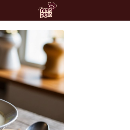
דלג
תוכן