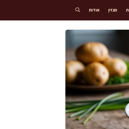
ת
מגזין
אודות