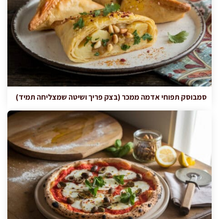
סמבוסק תפוחי אדמה ממכר (בצק פריך ושיטה שמצליחה תמיד)