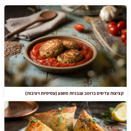
קציצות עדשים ברוטב עגבניות משגע (עסיסיות ויציבות)