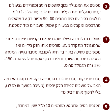
מכינים את המנגולד נכון: שוטפים היטב ומפרידים גבעולים
עבים מהעלים. את העלים חותכים לרצועות של כ-1 ס"מ.
חולטים בסיר עם מים רותחים 60–90 שניות רק עד שהעלים
מתרככים ומקבלים צבע ירוק עמוק. מעבירים מיד למסננת.
סוחטים נוזלים: זה השלב שמכריע אם הקציצות יציבות. אחרי
שהמנגולד מתקרר מעט, סוחטים אותו חזק בידיים ואז
ממשיכים סחיטה בתוך בד חיתול/מגבת מטבח נקייה. המטרה
היא להוציא כמה שיותר נוזלים. בסוף אמורים להישאר כ-150–
170 גרם מנגולד סחוט.
מגררים ירקות: מגררים גזר בפומפייה דקה. את תפוח האדמה
המבושל מועכים לפירה חלק יחסית (מעיכה במועך או מזלג),
בלי להפוך אותו דביק מדי.
מטגנים בסיס ארומטי: מחממים 10 מ"ל שמן במחבת,