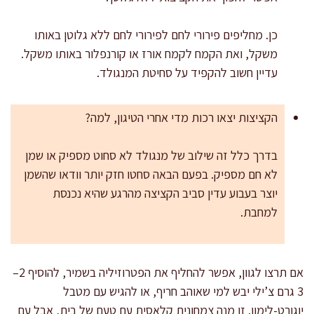
כן. מחליפים פירורי לחם לפירורי לחם ללא גלוטן באותו
משקל, ואת הקמח לקמח אורז או קורנפלור באותו משקל.
עדיין חשוב להקפיד על סחיטת המנגולד.
הקציצות יצאו רכות מדי אחרי הטיגון, למה?
בדרך כלל זה שילוב של מנגולד לא סחוט מספיק או שמן
לא חם מספיק. בפעם הבאה סחטו חזק יותר וודאו שהשמן
יוצר בעבוע עדין סביב הקציצה מהרגע שהיא נכנסת
למחבת.
אם תרצו לגוון, אפשר להחליף את הפטרוזיליה בשמיר, להוסיף 2–
3 גרם צ’ילי יבש למי שאוהב חריף, או להגיש עם מטבל
יוגורט-לימון. זו מנה צמחונית קלאסית עם טעם של בית, אבל עם