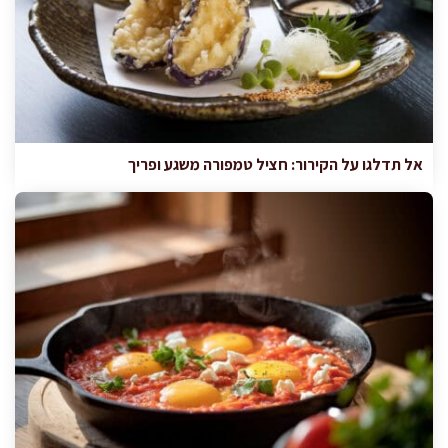
אל תדלגו על הקירור: חציל טמפורה משגע ופריך