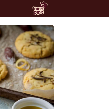
דלג
תוכן