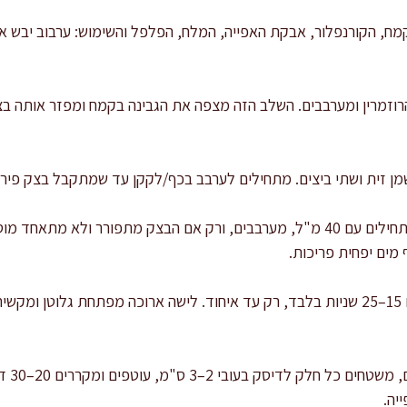
ח, הקורנפלור, אבקת האפייה, המלח, הפלפל והשימוש: ערבוב יבש אח
רוזמרין ומערבבים. השלב הזה מצפה את הגבינה בקמח ומפזר אותה בצ
שמן זית ושתי ביצים. מתחילים לערבב בכף/לקקן עד שמתקבל בצק פירור
 מים יפחית פריכות.
מעבירים למשטח עבודה ולשים 15–25 שניות בלבד, רק עד איחוד. לישה ארוכה מפתחת גלו
מחלקים
יה.