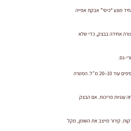
יד מונע “כיסי” אבקת אפייה
ורה אחידה בבצק, כדי שלא
י-גס.
מוסיפים מים קרים בהדרגה: מתחילים עם 40 מ"ל, מערבבים, ורק אם הבצק מתפורר ולא מתאחד מוסיפים עוד 10–20 מ"ל. המטרה
טן ומקשיחה עוגיות פריכות. אם הבצק
 את הבצק לשני חלקים, משטחים כל חלק לדיסק בעובי 2–3 ס"מ, עוטפים ומקררים 20–30 דקות. קירור מייצב את השומן, מקל