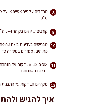
מ"מ.
קורצים עיגולים בקוטר 4–5 ס"מ, או חותכים לריבועים עם גלגלת. מעבירים לתבנית במרווח של 2 ס"מ.
מברישים בעדינות ביצה טרופה
פתיתים, מפזרים במשורה כדי 
אופים 12–16 דקות
בדקות האחרונות.
מקררים 10 דקות על התבנית ואז מעבירים לרשת. קירור על רשת מונע אדים בתחתית ושומר על פריכות.
איך להגיש ולהתא