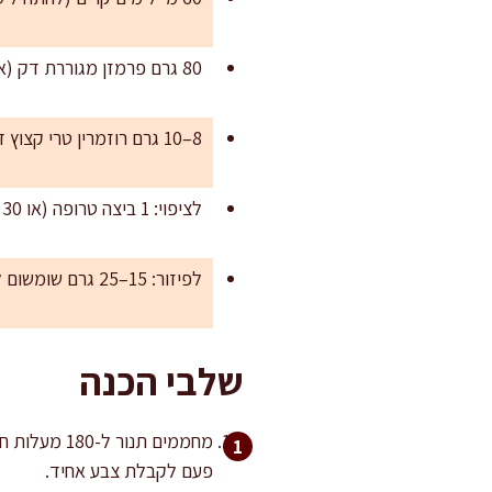
80 גרם פרמזן מגוררת דק (או 60 גרם פרמזן ו-20 גרם קשקבל/פקורינו)
8–10 גרם רוזמרין טרי קצוץ דק או 6 גרם טימין טרי (אופציונלי אך מומלץ)
לציפוי: 1 ביצה טרופה (או 30 מ"ל שמן זית למריחה לפרווה)
לפיזור: 15–25 גרם שומשום לבן או שחור, או מלח ים פתיתים (לפי הטעם)
שלבי הכנה
פעם לקבלת צבע אחיד.