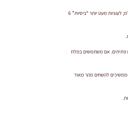
מרדדים על נייר אפייה או על משטח מקומח קלות לעובי 4–6 מ"מ. לעוגיות פריכות ממש לכו על 4 מ"מ; לעוגיות מעט יותר “ביסיות” 6
ח פתיתים. אם משתמשים במלח
ינה ממשיכים להשחים מהר מאוד