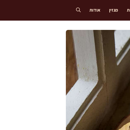
ת
מגזין
אודות