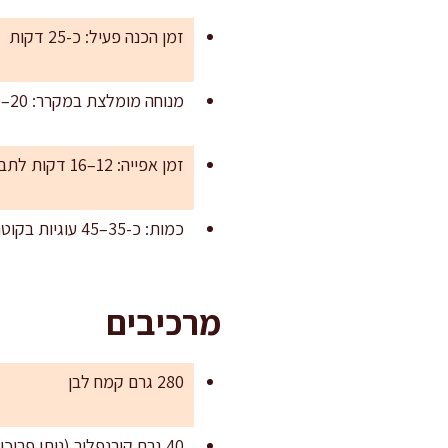
זמן הכנה פעיל: כ-25 דקות
מנוחה מומלצת במקרר: 20–30 דקות (לא חובה אבל משפר)
זמן אפייה: 12–16 דקות לתבנית, תלוי בעובי
כמות: כ-35–45 עוגיות בקוטר 4–5 ס"מ (תלוי בעובי וברידוד)
מרכיבים
280 גרם קמח לבן
40 גרם קורנפלור (נותן פריכות עדינה; אפשר להחליף ב-40 גרם קמח ולהפחית מעט פריכות)