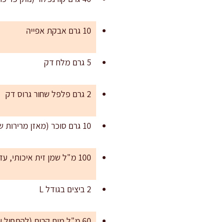
10 גרם אבקת אפייה
5 גרם מלח דק
2 גרם פלפל שחור גרוס דק
10 גרם סוכר (מאזן מרירות שמן זית ומחדד טעם; לא מורגש כמתוק)
100 מ"ל שמן זית איכותי, עדיף עדין-פירותי
2 ביצים בגודל L
60 מ"ל מים קרים (להתחיל עם 40 מ"ל ולהוסיף לפי הצורך)