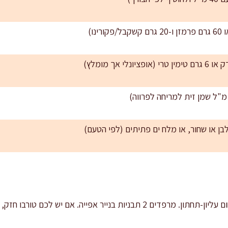
מחממים תנור ל-180 מעלות חום עליון-תחתון. מרפדים 2 תבניות בנייר אפייה.