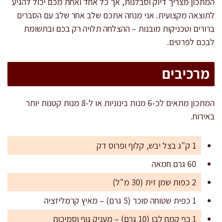
המתכון מצריך דיוק וסבלנות, אך כל אחד ואחת מכם יכול להגיע
לתוצאה מקצועית. אני מנחה אתכם שלב אחר שלב עם הסברים
ברורים וטכניקות מובנות – ההצלחה תלויה רק בכם ובתשומת
לבכם לפרטים.
מרכיבים
המתכון מתאים לכ-6 מנות בינוניות או ל-8 מנות קטנות יותר
באירוח.
1 ק"ג בצל יבש, קלוף ופרוס דק
60 גרם חמאה
2 כפות שמן זית (30 מ"ל)
1 כפית שטוחה סוכר (5 גרם) – מאיץ קרמליזציה
1 כף קמח לבן (10 גרם) – מעניק גוף וסמיכות