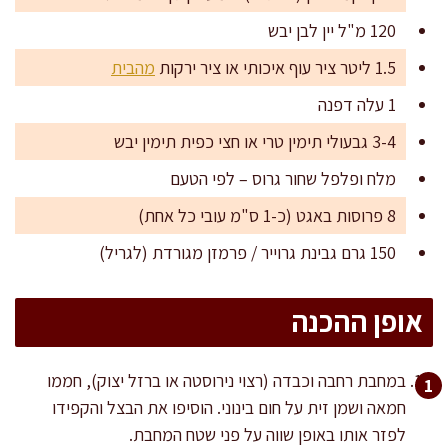
120 מ"ל יין לבן יבש
1.5 ליטר ציר עוף איכותי או ציר ירקות
מהבית
1 עלה דפנה
3-4 גבעולי תימין טרי או חצי כפית תימין יבש
מלח ופלפל שחור גרוס – לפי הטעם
8 פרוסות באגט (כ-1 ס"מ עובי כל אחת)
150 גרם גבינת גרוייר / פרמזן מגורדת (לגריל)
אופן ההכנה
במחבת רחבה וכבדה (רצוי נירוסטה או ברזל יצוק), חממו
חמאה ושמן זית על חום בינוני. הוסיפו את הבצל והקפידו
לפזר אותו באופן שווה על פני שטח המחבת.