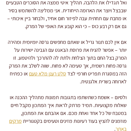
ואל תגדילו את הלהבה. תהליך איטי ממצה את הסוכרים הטבעיים
שבבצל ויוצר את הארומה הייחודית. אני ממליצה להשתמש בסיר
או מחבת עם תחתית עבה לפיזור חום אחיד, ולבחור ביין איכותי –
גם אם רק רבע כוס – כי הוא קובע את האופי של המרק.
אם אין לכם תנור גריל או שאתם מחפשים גרסה יומיומית ומהירה
יותר – אפשר להניח את פרוסת הבאגט עם הגבינה ישירות על
המרק בצל החם בתוך הצלחת ולתת לה להתרכך ולהיטמע. זו
גרסה פחות רשמית, אך טעימה לא פחות. שווה לשלב את המרק
הזה במסגרת תפריט חורפי לצד
סלט רענן מלא טעם
או כפתיח
לארוחה בשרית אלגנטית.
ולסיום – אשמח כשתשתפו בתגובות תמונות מתהליך ההכנה או
שאלות מקצועיות. תמיד מרתק לראות איך המתכון מקבל חיים
במטבח של כל אחד ואחת מכם. אם אהבתם את המתכון,
מוזמנים להציץ בעוד רעיונות מזינים וטעימים בקטגוריית
מרקים
באתר
.