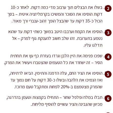
בשלו את הבצלים תוך ערבוב מדי כמה דקות. לאחר כ-10
דקות הוסיפו את הסוכר והמשיכו בקרמליזציה איטית – בסך
הכול כ-35 דקות עד שהבצל הופך זהוב-ענברי ורך מאוד.
הוסיפו את הקמח וערבבו היטב במשך כשתי דקות עד שהוא
נטמע בתערובת. זהו שלב חשוב להענקת גוף למרק – אל
תדלגו עליו.
שפכו פנימה את היין הלבן וגרדו בעזרת כף עץ את תחתית
הסיר – זה ישחרר את כל הטעמים שהצטברו ויעשיר את המרק.
הוסיפו את הציר החם, עלה הדפנה והתימין. הביאו לרתיחה,
ואז הנמיכו את הלהבה ובשלו כ-30 דקות על חום נמוך עד
שהמרק מצטמצם ב-20% לפחות ומתקבל טעם מרוכז.
תבלו במלח ופלפל שחור – התחילו בקמצות וטעמן בהדרגה,
מכיוון שהגבינה והציר עשויים להוסיף מליחות.