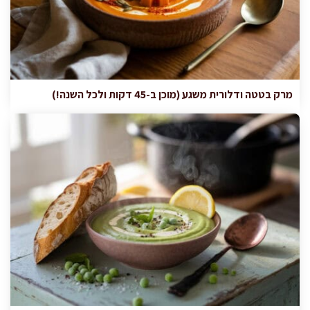
מרק בטטה ודלורית משגע (מוכן ב-45 דקות ולכל השנה!)