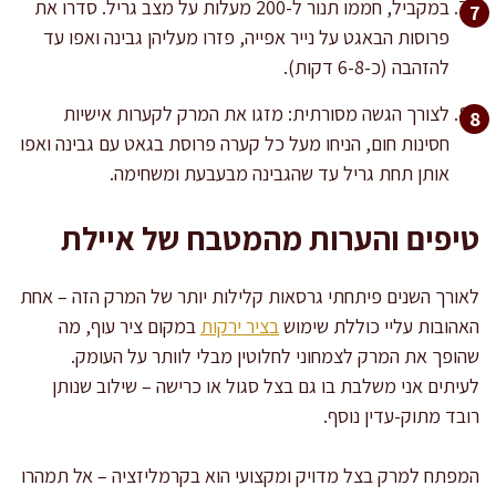
במקביל, חממו תנור ל-200 מעלות על מצב גריל. סדרו את
פרוסות הבאגט על נייר אפייה, פזרו מעליהן גבינה ואפו עד
להזהבה (כ-6-8 דקות).
לצורך הגשה מסורתית: מזגו את המרק לקערות אישיות
חסינות חום, הניחו מעל כל קערה פרוסת בגאט עם גבינה ואפו
אותן תחת גריל עד שהגבינה מבעבעת ומשחימה.
טיפים והערות מהמטבח של איילת
לאורך השנים פיתחתי גרסאות קלילות יותר של המרק הזה – אחת
האהובות עליי כוללת שימוש
בציר ירקות
במקום ציר עוף, מה
שהופך את המרק לצמחוני לחלוטין מבלי לוותר על העומק.
לעיתים אני משלבת בו גם בצל סגול או כרישה – שילוב שנותן
רובד מתוק-עדין נוסף.
המפתח למרק בצל מדויק ומקצועי הוא בקרמליזציה – אל תמהרו