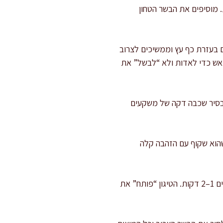
6 ליטר על אש בינונית-גבוהה, מוסיפים 15 מ"ל שמן זית. מוסיפים את הבשר הטחון
 אחר כך מפוררים בעזרת כף עץ וממשיכים לצרוב
ים אש כדי לאדות ולא “לבשל” את
 בסיר שכבה דקה של משקעים
ת שמן הזית (10 מ"ל), מוסיפים בצל ומטגנים 5–6 דקות עד שהוא שקוף עם הזהבה קלה
מוסיפים שום ורסק: מוסיפים שום ומערבבים 30 שניות רק עד שעולה ריח. מוסיפים רסק עגבניות ומטגנים 1–2 דקות. הטיגון “פותח” את