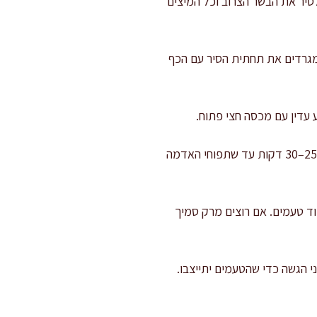
 כמון ופלפל שחור ומערבבים 20–30 שניות. מחזירים לסיר את הבשר הצרוב וכל המיצים
. מגרדים את תחתית הסיר עם הכף
מוסיפים תפוחי אדמה ושעועית: מוסיפים קוביות תפוחי אדמה ושעועית לבנה, מערבבים ומבשלים עוד 25–30 דקות עד שתפוחי האדמה
וד טעמים. אם רוצים מרק סמיך