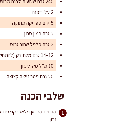
240 גרם שעועית לבנה מבושלת מסוננת (או משימורים, שטופה ומסוננת)
2 עלי דפנה
5 גרם פפריקה מתוקה
2 גרם כמון טחון
2 גרם פלפל שחור גרוס
12–14 גרם מלח דק (להתחיל ב-10 גרם ולהשלים בסוף)
10 מ"ל מיץ לימון
20 גרם פטרוזיליה קצוצה
שלבי הכנה
מכינים מיז אן פלאס: קוצצים 
נכון.