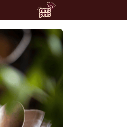
דלג
תוכן