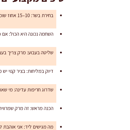
בחירת בשר: 10–15 אחוז שומן נותן עסיסיות וטעם. בשר רזה מדי ייצא “יבש” וגרגרי במרק.
השחמה נכונה היא הכול: אם 
שליטה בעבוע: מרק צריך בעב
דיוק במליחות: בציר קנוי י
שדרוג חריפות עדינה: מי שאוהב יכול להוסיף 1–2 גרם צ’ילי יבש גרוס 
הכנה מראש: זה מרק שמרוויח
מה מגישים ליד: אני אוהבת 