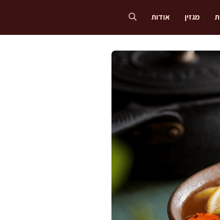
ת
מגזין
אודות