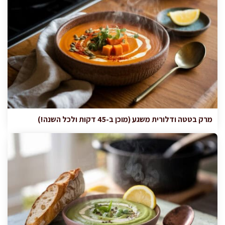
מרק בטטה ודלורית משגע (מוכן ב-45 דקות ולכל השנה!)