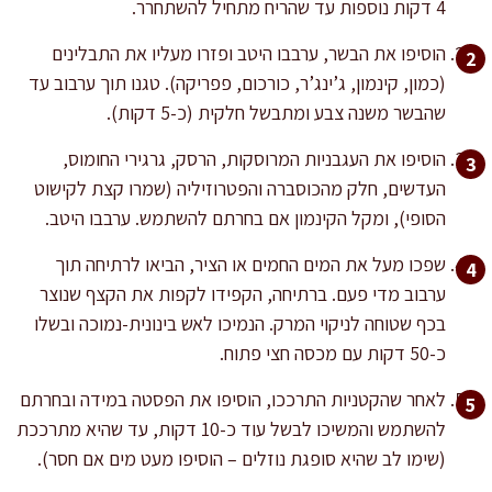
4 דקות נוספות עד שהריח מתחיל להשתחרר.
הוסיפו את הבשר, ערבבו היטב ופזרו מעליו את התבלינים
(כמון, קינמון, ג’ינג’ר, כורכום, פפריקה). טגנו תוך ערבוב עד
שהבשר משנה צבע ומתבשל חלקית (כ-5 דקות).
הוסיפו את העגבניות המרוסקות, הרסק, גרגירי החומוס,
העדשים, חלק מהכוסברה והפטרוזיליה (שמרו קצת לקישוט
הסופי), ומקל הקינמון אם בחרתם להשתמש. ערבבו היטב.
שפכו מעל את המים החמים או הציר, הביאו לרתיחה תוך
ערבוב מדי פעם. ברתיחה, הקפידו לקפות את הקצף שנוצר
בכף שטוחה לניקוי המרק. הנמיכו לאש בינונית-נמוכה ובשלו
כ-50 דקות עם מכסה חצי פתוח.
לאחר שהקטניות התרככו, הוסיפו את הפסטה במידה ובחרתם
להשתמש והמשיכו לבשל עוד כ-10 דקות, עד שהיא מתרככת
(שימו לב שהיא סופגת נוזלים – הוסיפו מעט מים אם חסר).