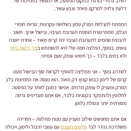
לשלב גרגירי בורגול במקום הפסטה, או להעשיר בחתיכות של
דלעת צלויה למרקם מיוחד וצבע עשיר.
המפתח להצלחת המרק טמון בשלושה עקרונות: טריות חומרי
הגלם, טמפרטורת הוספת תערובת העיבוי, ובישול ארוך. חשוב
להבטיח שהמים לתערובת העיבוי יהיו קרים מאוד – אחרת ייווצרו
גושים. בנוסף, המלצה חמה שלי היא להשתמש ב
ציר ירקות ביתי
ולא במים בלבד – כך תשיגו עומק טעם אמיתי.
לשדרוג נוסף – אני ממליצה להוסיף לקראת סוף הבישול מעט
קרום של לימון כבוש קצוץ דק מאוד. הוא מנסה את החמיצות בלב
המרק ומעניק לו עומק מדהים. אפשר כמובן לוותר על הפסטה
לחלוטין ולהתמקד בקטניות בלבד, אם אתם מעדיפים גרסה
מסורתית יותר ונטולת גלוטן.
אם אתם מחפשים שילוב מעניין עם מנות מתלוות – החרירה
משתדכת נהדר לצד
סלטים רעננים
עם עשבי תיבול ולימון, ויכולה