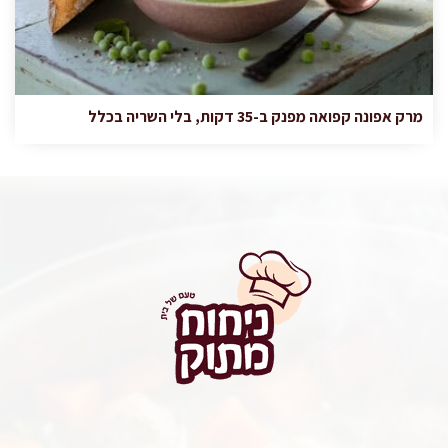
מרק אפונה קפואה מפנק ב-35 דקות, בלי השריה בכלל