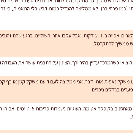
הדבש
: הדבש מוסיף גם מתיקות וגם לחות. אם רוצים טעם דבש מודגש 
 (כמו פרחי בר). לא ממליצה להגדיל כמות דבש בלי התאמות, כי זה י
: האריכו אפייה ב-1–2 דקות, אבל עקבו אחרי השוליים. ברגע שהם
בש ממשיך להתקרמל.
 הוציאו כשהמרכז עדיין בהיר ורך. הצינון על התבנית עושה את העבודה ומ
תו משקל נאפות אותו דבר. אני ממליצה לעבוד עם משקל קטן או כף קפ
ערים בגדלים ניכרים.