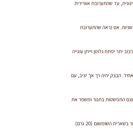
חום ומקציפים 2–3 דקות במהירות בינונית, עד שהתערובת אוורירית
מוסיפים את הביצה ומערבבים עד איחוד. מוסיפים דבש ומערבבים עוד 20–30 שניות. אם נראה שהתערובת
 יתר יפתח גלוטן וייתן עוגייה
יזור אחיד. הבצק יהיה רך אך יציב, עם
את החמאה, מצמצם התפשטות בתנור ומשפר את
: יוצרים כדורים במשקל כ-20 גרם כל אחד (בקוטר בערך 3 ס״מ). מגלגלים כל כדור בשארית השומשום (20 גרם)