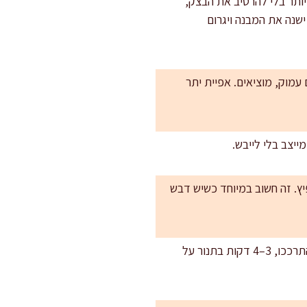
יותר בלי להרטיב את הבצק,
שנה את המבנה ויגרום
 זהובים עמוק, מוציאים. אפיית יתר
ייצב בלי לייבש.
יץ. זה חשוב במיוחד כשיש דבש
: לאחר צינון מלא מאחסנים בקופסה אטומה. העוגיות נשמרות פריכות 5–7 ימים. אם הן התרככו, 3–4 דקות בתנור על