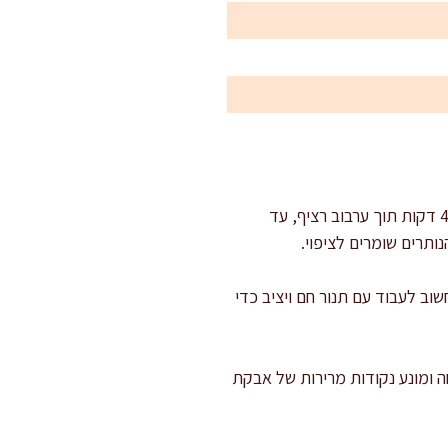
: מחממים מחבת יבשה על אש בינונית. מוסיפים 120 גרם מהשומשום וקולים 2–4 דקות תוך ערבוב רציף, עד
פייה. חשוב לעבוד עם תנור חם ויציב כדי
 ומונע נקודות מרירות של אבקת