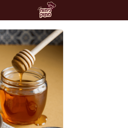
דלג
תוכן