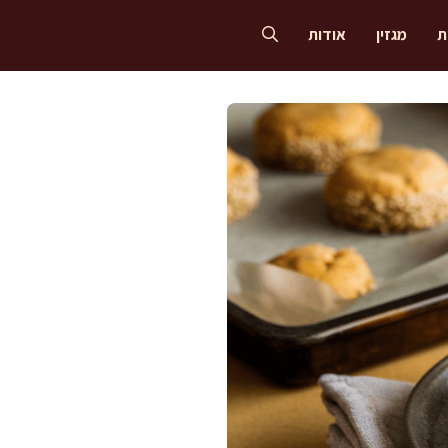
ת
מגזין
אודות