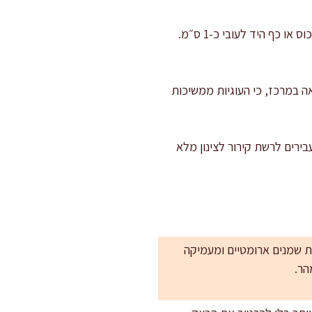
: מניחים בתבנית במרווחים של 5–6 ס״מ. משטחים קלות כל כדור בעזרת תחתית כוס או כף היד לעובי כ-1 ס״מ.
 מלאה במרכז, כי העוגיות ממשיכות
כשהן חמות). מעבירים לרשת קירור לצינון מלא
רת שמנים ארומטיים ומעמיקה
הר.