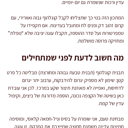
עדין ורכות שנשמרת גם יום-יומיים.
המתכון הזה בנוי כך שתצליחו לקבל קוגלהוף גבוה ואוורירי, עם
קרום זהוב דק ופנים לח ומתובל בעדינות. אם תקפידו על
טמפרטורות ועל סדר ההוספה, תקבלו עוגה יציבה שלא “נופלת”
ומחזיקה פרוסה מושלמת.
מה חשוב לדעת לפני שמתחילים
תבנית קוגלהוף (תבנית טבעת גבוהה ומחורצת) מבליטה כל פרט
קטן: שימון לא מספיק יגרום להידבקות, ערבוב יתר יגרום
לדחיסות, ואפייה לא מאוזנת תיצור שקע במרכז. לכן אני עובדת
כאן בשיטה של הקצפה נכונה, הוספה מדורגת של ביצים, וקיפול
עדין של קמח.
מבחינת טעם, אני שומרת על בסיס וניל-חמאה קלאסי, ומוסיפה
חמיצות עדינה משמנת חמוצה שמייצבת את המרקם. זו עוגה