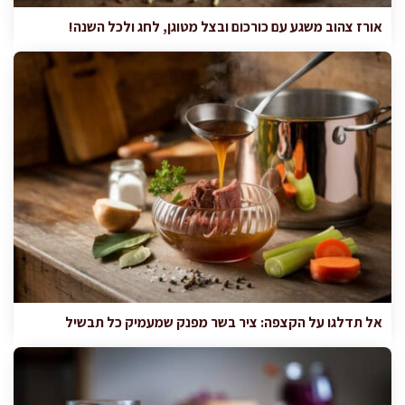
אורז צהוב משגע עם כורכום ובצל מטוגן, לחג ולכל השנה!
אל תדלגו על הקצפה: ציר בשר מפנק שמעמיק כל תבשיל