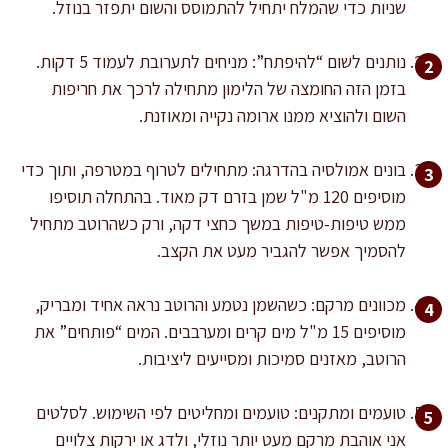
שניות כדי שהמלח יתחיל להתמוסס והשום יתפזר בנוזל.
נותנים לשום “להיפתח”: מניחים לתערובת לעמוד 5 דקות.
בזמן הזה החומצה של הלימון מתחילה לרכך את חריפות
השום ולהוציא ממנו ארומה נקייה ומאוזנת.
בונים אמולסיה בהדרגה: מתחילים לטרוף במטרפה, ותוך כדי
מוסיפים 120 מ"ל שמן בזרם דק מאוד. בהתחלה תוסיפו
ממש טיפות-טיפות במשך כחצי דקה, ורק כשהרוטב מתחיל
להסמיך אפשר להגביר מעט את הקצב.
מכוונים מרקם: כשהשמן נטמע והרוטב נראה אחיד ומבריק,
מוסיפים 15 מ"ל מים קרים ומערבבים. המים “פותחים” את
הרוטב, מאזנים סמיכות ומסייעים ליציבות.
טועמים ומתקנים: טועמים ומחליטים לפי השימוש. לסלטים
אני אוהבת מרקם מעט יותר נוזלי, ולדג או ירקות צלויים