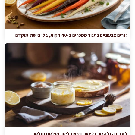
גזרים צבעוניים בתנור ממכרים ב-40 דקות, בלי בישול מוקדם
לא ריבה ולא קרם לימון: חמאת לימון מפנקת וחלקה