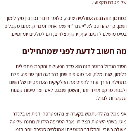
של מטבח מקצועי.
במתכון הזה נבנה אמולסיה יציבה, כלומר חיבור נכון בין מיץ לימון
ושמן, כך שהרוטב לא “יישבר” ויישאר אחיד ומבריק. אתם מקבלים
בסיס מושלם לדגים, עוף, ירקות צלויים, וגם לסלטים יומיומיים.
מה חשוב לדעת לפני שמתחילים
הסוד הגדול ברוטב הזה הוא סדר הפעולות והקצב: מתחילים
בלימון, שום ומלח, ואז מוסיפים שמן בהדרגה תוך טריפה. מלח
בתחילת הדרך עוזר להמיס את החלקיקים הארומטיים של השום
ולבנות מרקם אחיד יותר, והשמן שנכנס לאט יוצר טיפות קטנות
שנקשרות לנוזל.
אני ממליצה להשתמש בקערה יציבה ומטרפה ידנית או בלנדר
מוט. בשתי השיטות תצליחו, אבל הטריפה הידנית נותנת שליטה
מעולה בעובי, והבלנדר המוט ייתן אמולסיה סמיכה יותר בזמן