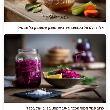
אל תדלגו על הקצפה: ציר בשר מפנק שמעמיק כל תבשיל
כרוב סגול חמוץ ממכר ב-10 דקות, בלי בישול בכלל