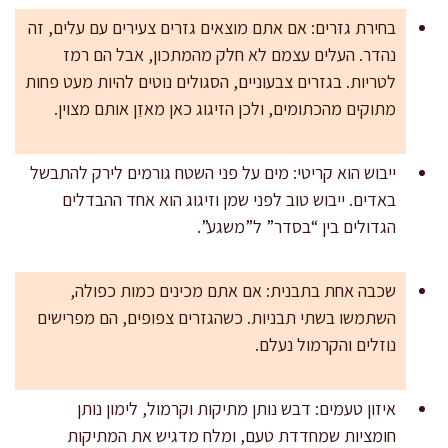
בחירת גזרים: אם אתם מוצאים גזרים צעירים עם עלים, זה
נהדר. העלים עצמם לא חלק מהמתכון, אבל הם רמז
לטריות. בגזרים צבעוניים, הסגולים נוטים להיות מעט פחות
מתוקים מהכתומים, ולכן הזיגוג כאן מאזֵן אותם מצוין.
ייבוש הוא קריטי: מים על פני השטח גורמים לירק להתבשל
באדים. ייבוש טוב לפני שמן וזיגוג הוא אחד ההבדלים
הגדולים בין “בסדר” ל”משגע”.
שכבה אחת בתבנית: אם אתם מכינים כמות כפולה,
השתמשו בשתי תבניות. כשהגזרים צפופים, הם מפרישים
נוזלים והקרמול נעלם.
איזון טעמים: דבש נותן מתיקות וקרמול, לימון נותן
חומציות שמחדדת טעם, ומלח מדגיש את המתיקות