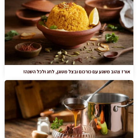
אורז צהוב משגע עם כורכום ובצל מטוגן, לחג ולכל השנה!