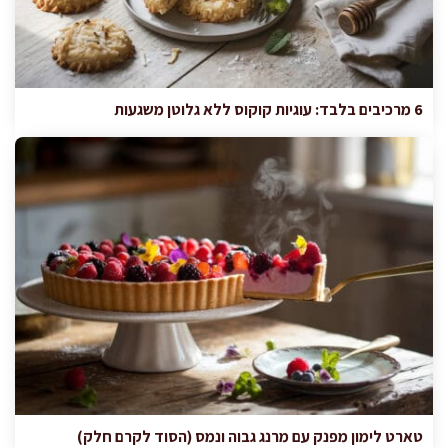
6 מרכיבים בלבד: עוגיות קוקוס ללא גלוטן משגעות
טארט לימון מפנק עם מרנג גבוה ונמס (הסוד לקרם חלק)