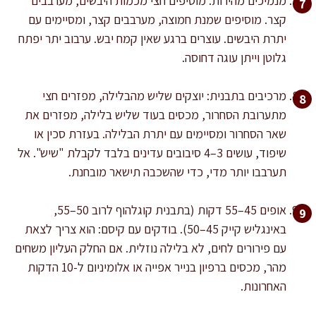
מנמיכים מהירות. מוסיפים חצי מכמות היבשים, מערבבים
קצר. מוסיפים שמנת חמוצה, מערבבים קצר, ומסיימים עם
יתרת היבשים. עוצרים ברגע שאין קמח יבש. ערבוב יתר יפתח
גלוטן וייתן עוגה דחוסה.
מרכיבים בתבנית: יוצקים שליש מהבלילה, מפזרים חצי
מתערובת הסחרור, מכסים בעוד שליש בלילה, מפזרים את
שאר הסחרור ומסיימים עם יתרת הבלילה. בעזרת סכין או
שיפוד, עושים 3–4 סיבובים עדינים בלבד לקבלת "שיש". אל
תערבבו יותר מדי, כדי שהשכבה תישאר מובחנת.
אופים 45–55 דקות (בתבנית קוגלהוף לרוב 50–55,
באינגליש קייק 45–50). בודקים עם קיסם: הוא צריך לצאת
עם פירורים לחים, לא בלילה נוזלית. אם החלק העליון משחים
מהר, מכסים ברפיון בנייר אפייה או אלומיניום ל-10 הדקות
האחרונות.