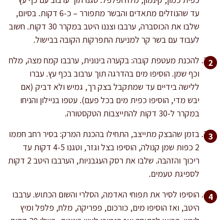
עד שהנוזלים מתאדים והבשר מתפורר – כ-6 דקות. בסיום,
שלבו את הכוסברה, ערבבו וצננו היטב במקרר 30 דקות. חשוב
לעבוד עם בשר קר למניעת התפרקות הקובה בבישול.
להכנת מעטפת קובה: בקערה בינונית, ערבבו קמח מצה, מלח
וכף שמן. הוסיפו מים בהדרגה תוך ערבוב בכף עץ. עברו
ללישה בידיים עד שמתקבל בצק רך, גמיש ולא דביק (אם
יבש מדי, הוסיפו כפית מים בכל פעם). עטפו בניילון והניחו
במקרר ל-30 דקות להתייצבות הטקסטורה.
בזמן שהבצק מתייצב, התחילו בהכנת המרק: בסיר רחב חממו
2 כפות שמן קנולה, הוסיפו בצל וגזר, וטגנו 4-5 דקות עד
ריכוך והזהבה. שלבו את רסק העגבניות, הערבבו היטב 2 דקות
לספיגת טעמים.
הוסיפו לסיר את תפוחי האדמה, הסלרי והשום הכתוש. ערבבו
היטב, ואז הוסיפו מים, כורכום, פפריקה, מלח, פלפל ומיץ