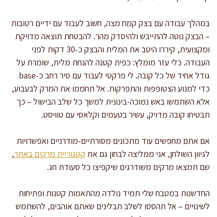
במהלך עבודה עם בצק קמח מצה, חשוב לעבוד עם ידיים רטובות
– הבצק נוטה להתייבש ולהיסדק מהר. להבטחת תוצאה מדויקת
ומקצועית, קיררו היטב את המלית והבצק כ-30 דקות לפני
העבודה. כלי עזר מומלץ: כפית קטנה להנחת מלית, שומרת על
גודל אחיד של כל קובה. לי פרקטי לעבוד עם סיר רחב כ-base
כדי למנוע הצטופפות והתפרקות. אל תחממו את המרק לבעבוע,
אלא השתמשו באש נמוכה-בינונית למשך כל שלב הבישול – כך
תבטיחו קובה מדויק, עשיר בטעמים וקלאסי עם טוויסט.
אם אתם מחפשים עוד מתכונים מסורתיים-מודרניים ואפשרויות
לגיוון השולחן, אני ממליצה לבחון גם את
קטגוריית מרקים באתר
,
שם תמצאו מרקים משודרגים שיקפיצו כל סעודת חג.
החדשנות במטבח שלי תמיד נולדה מהתאמות קטנות ופתיחות
לשינויים – אל תהססו לשלב תבלינים שאתם אוהבים, להשתמש