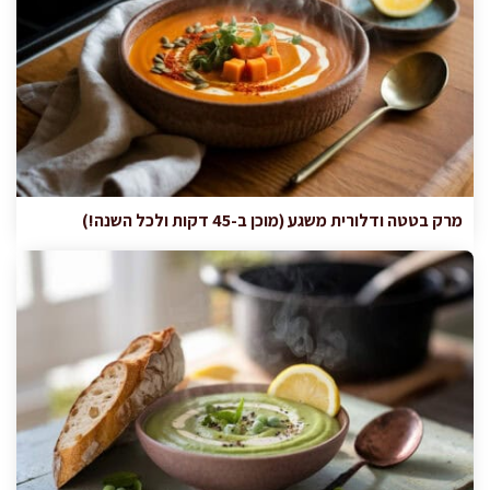
מרק בטטה ודלורית משגע (מוכן ב-45 דקות ולכל השנה!)