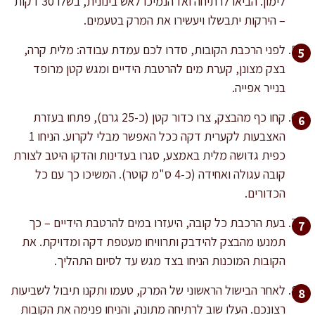
לימון. הביאו לרתיחה ואז הנמיכו לאש בינונית, בשלו 30 דקות
– הירקות יתבשלו ויעשירו את המרק בטעמים.
לפני הרכבת הקובות, סדרו לכם עמדת עבודה: מלית קרה,
בצק מצונן, קערת מים להרטבת הידיים ומגש קטן מרופד
בנייר אפייה.
קחו כף מהבצק, צרו כדור קטן (כ-25 גרם), פתחו בעזרת
האצבעות לקערית דקה ככל האפשר מבלי לקרוע. הניחו 1
כפית גדושה מלית באמצע, סגרו בעדינות והדקו היטב לצורת
קובה עגולה ואחידה (כ-4 ס"מ קוטר). המשיכו כך עם כל
הכדורים.
בעת הרכבת כל קובה, היעזרו במים להרטבת הידיים – כך
תמנעו מהבצק להידבק ותרוויחו מעטפת דקה ומדויקת. את
הקובות המוכנות הניחו בצד מגש עד לסיום התהליך.
לאחר הבישול הראשוני של המרק, טעמו ותקנו תיבול לשביעות
רצונכם. העלו שוב לרתיחה מתונה, והניחו פנימה את הקובות