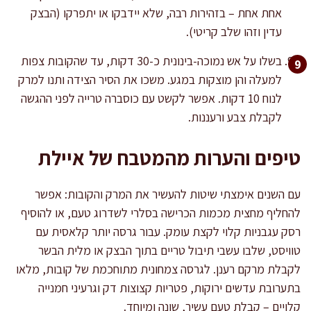
אחת אחת – בזהירות רבה, שלא יידבקו או יתפרקו (הבצק
עדין וזהו שלב קריטי).
בשלו על אש נמוכה-בינונית כ-30 דקות, עד שהקובות צפות
למעלה והן מוצקות במגע. משכו את הסיר הצידה ותנו למרק
לנוח 10 דקות. אפשר לקשט עם כוסברה טרייה לפני ההגשה
לקבלת צבע ורעננות.
טיפים והערות מהמטבח של איילת
עם השנים אימצתי שיטות להעשיר את המרק והקובות: אפשר
להחליף מחצית מכמות הכרישה בסלרי לשדרוג טעם, או להוסיף
רסק עגבניות קלוי לקצת עומק. עבור גרסה יותר קלאסית עם
טוויסט, שלבו עשבי תיבול טריים בתוך הבצק או מלית הבשר
לקבלת מרקם רענן. לגרסה צמחונית מתוחכמת של קובות, מלאו
בתערובת עדשים ירוקות, פטריות קצוצות דק וגרעיני חמנייה
קלויים – קבלת טעם עשיר, שונה ומיוחד.