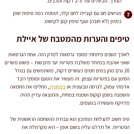
הצורך. מבשלים עוד 2-3 דקות ומכבים.
מגישים חם עם קוביית לחם קלוי, תוספת כמה טיפות שמן
כמהין (לא חובה) וענף טימין קטן לקישוט.
טיפים והערות מהמטבח של איילת
לאורך השנים פיתחתי מספר גרסאות למרק הזה. אחת הגרסאות
שאני אוהבת במיוחד משלבת פטריות יער מיובשות – פשוט משרים
20 גרם מהן במים חמים כעשרים דקות, משתמשים גם בנוזל
הסינון וגם בפטריות עצמן. זה מעשיר את הטעם ומוסיף רובד
אדמתי עמוק. לגרסה טבעונית או
צמחונית
, החליפו את החמאה
והשמנת בשמן קוקוס ושמנת צמחית, והתוצאה עדיין תהיה
מדויקת והעשירה בטעמים.
טיפ חשוב להצלחת המתכון הוא עבודת ההשחמה הראשונית של
הפטריות. אל תדלגו עליה בשום אופן – היא מקרמלת את