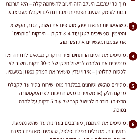
תוך כדי ערבוב. השלב הזה חשוב להשחמה קלה – היא תורמת
רבות לעומק הטעם. הפטריות יאבדו נוזלים ויקבלו מעט צבע.
כשהפטריות התאדו יפה, מוסיפים את השום, הגזר, הקישוא
והטימין. ממשיכים לטגן עוד 3-4 דקות – הירקות 'פותחים'
את עצמם ומעשירים את הארומה.
מוסיפים את המים הרותחים וציר הירקות, מביאים לרתיחה ואז
מנמיכים את הלהבה לבישול חלקי של כ-30 דקות. חשוב לא
לכסות לחלוטין – אידוי עדין משאיר את המרק מאוזן בטעמיו.
מסירים מהאש וטוחנים בבלנדר מוט ישירות בסיר עד לקבלת
מרקם חלק (או משאירים מעט חתיכות לפי הטקסטורה
הרצויה). חוזרים לבישול קצר של עוד 5 דקות על להבה
נמוכה.
מוסיפים את השמנת, מערבבים בעדינות עד שהיא נטמעת
בתערובת. מתבלים במלח ופלפל, טועמים ומאזנים במידת