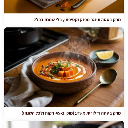
מרק בטטה וגינגר מפנק וקטיפתי, בלי שמנת בכלל
מרק בטטה ודלורית משגע (מוכן ב-45 דקות ולכל השנה!)